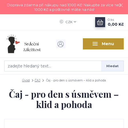
Doprava zdarma při nákupu nad 1000 Kč! Nakupte za více než
1000 Kč a poštovné máte na nás!
0
ks
CZK
0,00 Kč
Menu
Hledat
Úvod
ČAJ
Čaj - pro den s úsměvem – klid a pohoda
Čaj - pro den s úsměvem –
klid a pohoda