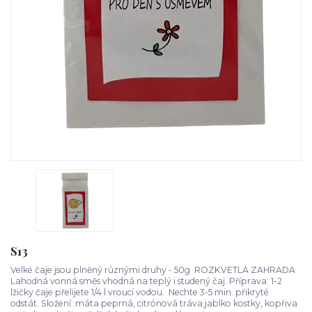
S13
Velké čaje jsou plněný různými druhy - 50g ROZKVETLÁ ZAHRADA
Lahodná vonná směs vhodná na teplý i studený čaj. Příprava: 1-2
lžičky čaje přelijete 1/4 l vroucí vodou. Nechte 3-5 min. přikryté
odstát. Složení: máta peprná, citrónová tráva,jablko kostky, kopřiva