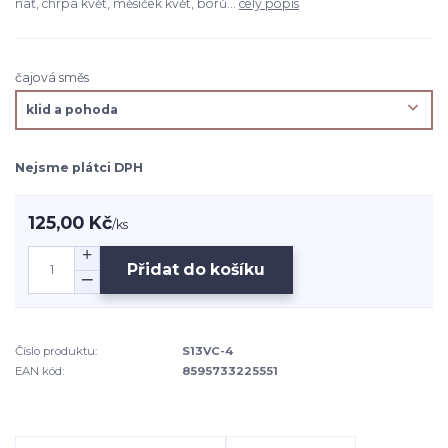
nať, chrpa květ, měsíček květ, borů...
celý popis
čajová směs
Nejsme plátci DPH
125,00 Kč
/
ks
Přidat do košíku
Číslo produktu:
S13VC-4
EAN kód:
8595733225551