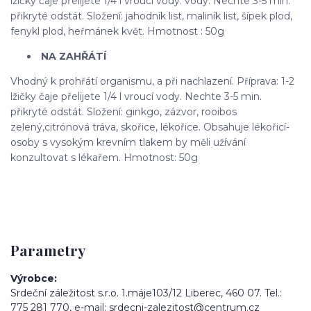
lžičky čaje přelijete 1/4 l vroucí vody. vody. Nechte 3-5 min.
přikryté odstát. Složení: jahodník list, maliník list, šípek plod,
fenykl plod, heřmánek květ. Hmotnost : 50g
NA ZAHŘÁTÍ
Vhodný k prohřátí organismu, a při nachlazení. Příprava: 1-2
lžičky čaje přelijete 1/4 l vroucí vody. Nechte 3-5 min.
přikryté odstát. Složení: ginkgo, zázvor, rooibos
zelený,citrónová tráva, skořice, lékořice. Obsahuje lékořicí-
osoby s vysokým krevním tlakem by měli užívání
konzultovat s lékařem. Hmotnost: 50g
Parametry
Výrobce
Srdeční záležitost s.r.o. 1.máje103/12 Liberec, 460 07. Tel.:
775 281 770, e-mail: srdecni-zalezitost@centrum.cz