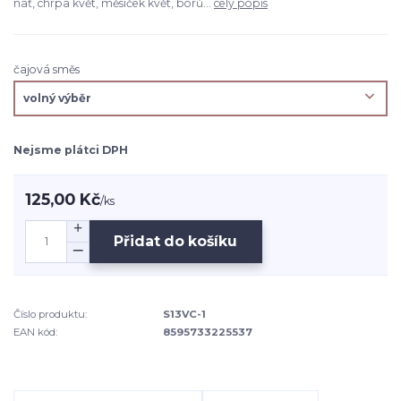
nať, chrpa květ, měsíček květ, borů...
celý popis
čajová směs
Nejsme plátci DPH
125,00 Kč
/
ks
Přidat do košíku
Číslo produktu:
S13VC-1
EAN kód:
8595733225537