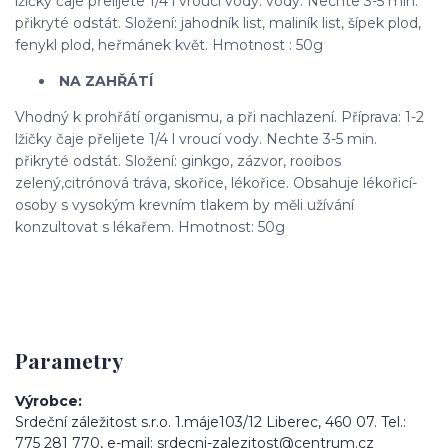
lžičky čaje přelijete 1/4 l vroucí vody. vody. Nechte 3-5 min.
přikryté odstát. Složení: jahodník list, maliník list, šípek plod,
fenykl plod, heřmánek květ. Hmotnost : 50g
NA ZAHŘÁTÍ
Vhodný k prohřátí organismu, a při nachlazení. Příprava: 1-2
lžičky čaje přelijete 1/4 l vroucí vody. Nechte 3-5 min.
přikryté odstát. Složení: ginkgo, zázvor, rooibos
zelený,citrónová tráva, skořice, lékořice. Obsahuje lékořicí-
osoby s vysokým krevním tlakem by měli užívání
konzultovat s lékařem. Hmotnost: 50g
Parametry
Výrobce
Srdeční záležitost s.r.o. 1.máje103/12 Liberec, 460 07. Tel.:
775 281 770, e-mail: srdecni-zalezitost@centrum.cz