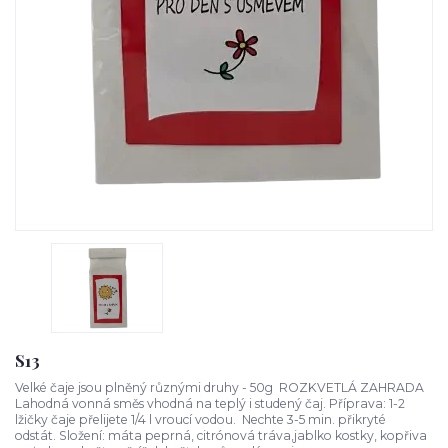
S13
Velké čaje jsou plněný různými druhy - 50g ROZKVETLÁ ZAHRADA
Lahodná vonná směs vhodná na teplý i studený čaj. Příprava: 1-2
lžičky čaje přelijete 1/4 l vroucí vodou. Nechte 3-5 min. přikryté
odstát. Složení: máta peprná, citrónová tráva,jablko kostky, kopřiva