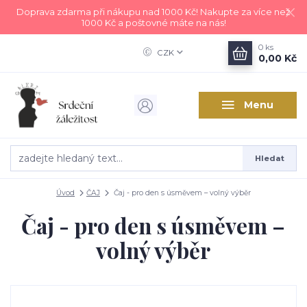
Doprava zdarma při nákupu nad 1000 Kč! Nakupte za více než
1000 Kč a poštovné máte na nás!
0
ks
CZK
0,00 Kč
Menu
Hledat
Úvod
ČAJ
Čaj - pro den s úsměvem – volný výběr
Čaj - pro den s úsměvem –
volný výběr