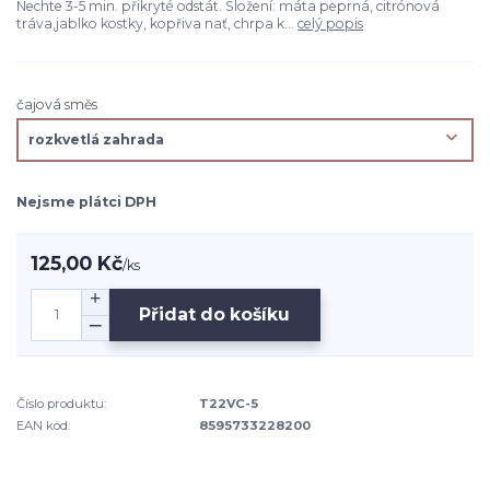
Nechte 3-5 min. přikryté odstát. Složení: máta peprná, citrónová
tráva,jablko kostky, kopřiva nať, chrpa k...
celý popis
čajová směs
Nejsme plátci DPH
125,00 Kč
/
ks
Přidat do košíku
Číslo produktu:
T22VC-5
EAN kód:
8595733228200