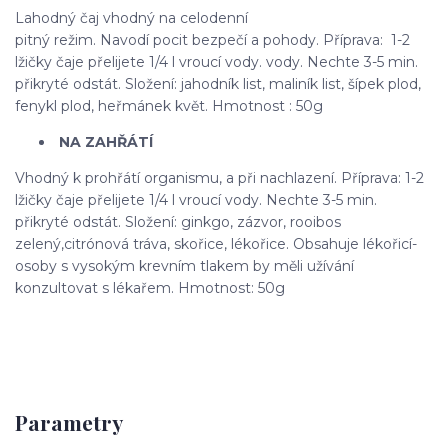
Lahodný čaj vhodný na celodenní
pitný režim. Navodí pocit bezpečí a pohody. Příprava: 1-2
lžičky čaje přelijete 1/4 l vroucí vody. vody. Nechte 3-5 min.
přikryté odstát. Složení: jahodník list, maliník list, šípek plod,
fenykl plod, heřmánek květ. Hmotnost : 50g
NA ZAHŘÁTÍ
Vhodný k prohřátí organismu, a při nachlazení. Příprava: 1-2
lžičky čaje přelijete 1/4 l vroucí vody. Nechte 3-5 min.
přikryté odstát. Složení: ginkgo, zázvor, rooibos
zelený,citrónová tráva, skořice, lékořice. Obsahuje lékořicí-
osoby s vysokým krevním tlakem by měli užívání
konzultovat s lékařem. Hmotnost: 50g
Parametry