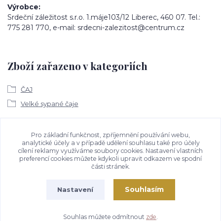
Výrobce
Srdeční záležitost s.r.o. 1.máje103/12 Liberec, 460 07. Tel.:
775 281 770, e-mail: srdecni-zalezitost@centrum.cz
Zboží zařazeno v kategoriích
ČAJ
Velké sypané čaje
Ke stažení
Pro základní funkčnost, zpříjemnění používání webu,
analytické účely a v případě udělení souhlasu také pro účely
cílení reklamy využíváme soubory cookies. Nastavení vlastních
Bezpečností upozornění
preferencí cookies můžete kdykoli upravit odkazem ve spodní
části stránek.
Souhlasím
Nastavení
Souhlas můžete odmítnout
zde
.
Vytvořeno na
Eshop-rychle.cz