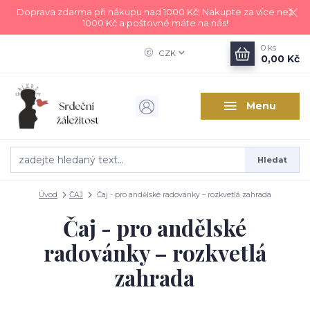
Doprava zdarma při nákupu nad 1000 Kč! Nakupte za více než
1000 Kč a poštovné máte na nás!
0
ks
CZK
0,00 Kč
Menu
Hledat
Úvod
ČAJ
Čaj - pro andělské radovánky – rozkvetlá zahrada
Čaj - pro andělské
radovánky – rozkvetlá
zahrada