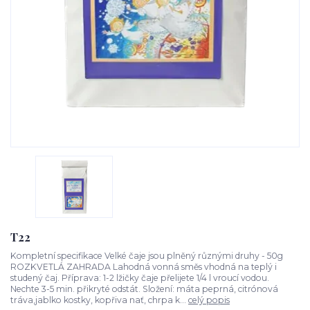
T22
Kompletní specifikace Velké čaje jsou plněný různými druhy - 50g
ROZKVETLÁ ZAHRADA Lahodná vonná směs vhodná na teplý i
studený čaj. Příprava: 1-2 lžičky čaje přelijete 1/4 l vroucí vodou.
Nechte 3-5 min. přikryté odstát. Složení: máta peprná, citrónová
tráva,jablko kostky, kopřiva nať, chrpa k...
celý popis