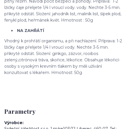
pitný režim. Navodí pocit bezpečí a pohody. Příprava: 1-2
lžičky čaje přelijete 1/4 l vroucí vody. vody. Nechte 3-5 min.
přikryté odstát. Složení: jahodník list, maliník list, šípek plod,
fenykl plod, heřmánek květ. Hmotnost : 50g
NA ZAHŘÁTÍ
Vhodný k prohřátí organismu, a při nachlazení. Příprava: 1-2
lžičky čaje přelijete 1/4 l vroucí vody. Nechte 3-5 min.
přikryté odstát. Složení: ginkgo, zázvor, rooibos
zelený,citrónová tráva, skořice, lékořice. Obsahuje lékořicí-
osoby s vysokým krevním tlakem by měli užívání
konzultovat s lékařem. Hmotnost: 50g
Parametry
Výrobce
Srdeční záležitost s.r.o. 1.máje103/12 Liberec, 460 07. Tel.: