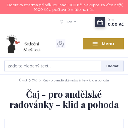
Doprava zdarma při nákupu nad 1000 Kč! Nakupte za více než
1000 Kč a poštovné máte na nás!
0
ks
CZK
0,00 Kč
Menu
Hledat
Úvod
ČAJ
Čaj - pro andělské radovánky – klid a pohoda
Čaj - pro andělské
radovánky – klid a pohoda