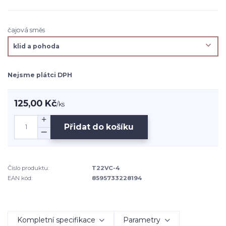
čajová směs
Nejsme plátci DPH
125,00 Kč
/
ks
Přidat do košíku
Číslo produktu:
T22VC-4
EAN kód:
8595733228194
Kompletní specifikace
Parametry