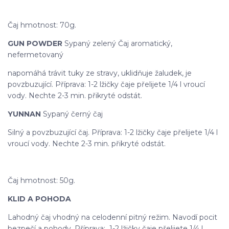
Čaj hmotnost: 70g.
GUN POWDER
Sypaný zelený Čaj aromatický,
nefermetovaný
napomáhá trávit tuky ze stravy, uklidňuje žaludek, je
povzbuzující. Příprava: 1-2 lžičky čaje přelijete 1/4 l vroucí
vody. Nechte 2-3 min. přikryté odstát.
YUNNAN
Sypaný černý čaj
Silný a povzbuzující čaj. Příprava: 1-2 lžičky čaje přelijete 1/4 l
vroucí vody. Nechte 2-3 min. přikryté odstát.
Čaj hmotnost: 50g.
KLID A POHODA
Lahodný čaj vhodný na celodenní pitný režim. Navodí pocit
bezpečí a pohody. Příprava: 1-2 lžičky čaje přelijete 1/4 l