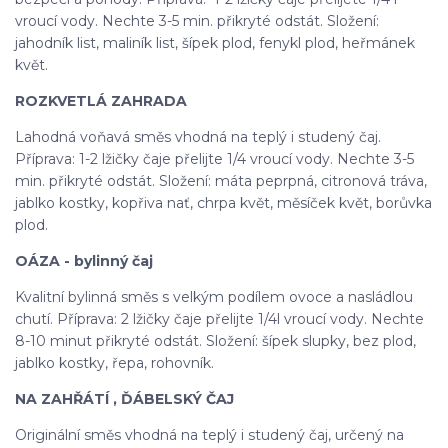
vroucí vody. Nechte 3-5 min. přikryté odstát. Složení:
jahodník list, maliník list, šípek plod, fenykl plod, heřmánek
květ.
ROZKVETLÁ ZAHRADA
Lahodná voňavá směs vhodná na teplý i studený čaj.
Příprava: 1-2 lžičky čaje přelijte 1/4 vroucí vody. Nechte 3-5
min. přikryté odstát. Složení: máta peprpná, citronová tráva,
jablko kostky, kopřiva nať, chrpa květ, měsíček květ, borůvka
plod.
OÁZA - bylinný čaj
Kvalitní bylinná směs s velkým podílem ovoce a nasládlou
chutí. Příprava: 2 lžičky čaje přelijte 1/4l vroucí vody. Nechte
8-10 minut přikryté odstát. Složení: šípek slupky, bez plod,
jablko kostky, řepa, rohovník.
NA ZAHŘÁTÍ , ĎÁBELSKÝ ČAJ
Originální směs vhodná na teplý i studený čaj, určený na