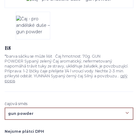
B8
*barva sáčku se může lišit Čaj hmotnost: 70g. GUN
POWDER Sypaný zelený Čaj aromatický, nefermetovaný
napomáhá trávit tuky ze stravy, uklidňuje žaludek, je povzbuzující.
Příprava: 1-2 lžičky čaje přelijete 1/4 l vroucí vody. Nechte 2-3 min.
přikryté odstát. YUNNAN Sypaný černý čaj Silný a povzbuzu...
celý
popis
čajová směs
Nejsme plátci DPH