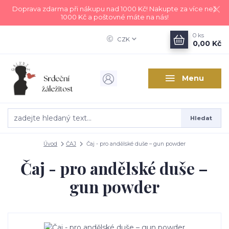
Doprava zdarma při nákupu nad 1000 Kč! Nakupte za více než
1000 Kč a poštovné máte na nás!
0
ks
CZK
0,00 Kč
Menu
Hledat
Úvod
ČAJ
Čaj - pro andělské duše – gun powder
Čaj - pro andělské duše –
gun powder