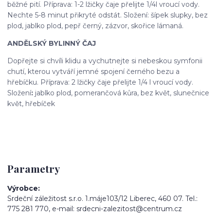
běžné pití. Příprava: 1-2 lžičky čaje přelijte 1/4l vroucí vody.
Nechte 5-8 minut přikryté odstát. Složení: šípek slupky, bez
plod, jablko plod, pepř černý, zázvor, skořice lámaná.
ANDĚLSKÝ BYLINNÝ ČAJ
Dopřejte si chvíli klidu a vychutnejte si nebeskou symfonii
chutí, kterou vytváří jemné spojení černého bezu a
hřebíčku. Příprava: 2 lžičky čaje přelijte 1/4 l vroucí vody.
Složení
:
jablko plod, pomerančová kůra, bez květ, slunečnice
květ, hřebíček
Parametry
Výrobce
Srdeční záležitost s.r.o. 1.máje103/12 Liberec, 460 07. Tel.:
775 281 770, e-mail: srdecni-zalezitost@centrum.cz