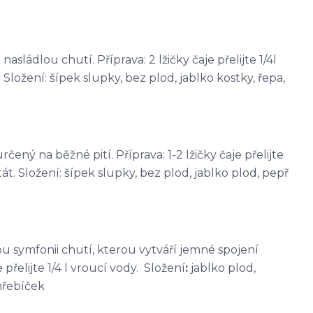
sládlou chutí. Příprava: 2 lžičky čaje přelijte 1/4l
Složení: šípek slupky, bez plod, jablko kostky, řepa,
čený na běžné pití. Příprava: 1-2 lžičky čaje přelijte
át. Složení: šípek slupky, bez plod, jablko plod, pepř
kou symfonii chutí, kterou vytváří jemné spojení
přelijte 1/4 l vroucí vody. Složení
:
jablko plod,
hřebíček