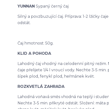
YUNNAN
Sypaný černý čaj
Silný a povzbuzující čaj. Příprava: 1-2 lžičky čaj
odstát.
Čaj hmotnost: 50g.
KLID A POHODA
Lahodný čaj vhodný na celodenní pitný režim. N
čaje přelijete 1/4 l vroucí vody. Nechte 3-5 min. p
šípek plod, fenykl plod, heřmánek květ.
ROZKVETLÁ ZAHRADA
Lahodná voňavá směs vhodná na teplý i studený ča
Nechte 3-5 min. přikryté odstát. Složení: máta p