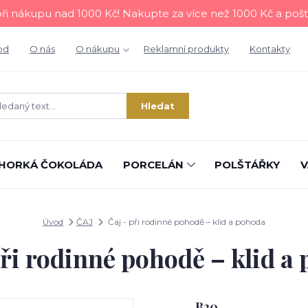
i nákupu nad 1000 Kč! Nakupte za více než 1000 Kč a poš
od
O nás
O nákupu
Reklamní produkty
Kontakty
Hledat
HORKÁ ČOKOLÁDA
PORCELÁN
POLŠTÁŘKY
V
Úvod
ČAJ
Čaj - při rodinné pohodě – klid a pohoda
při rodinné pohodě – klid a
B20