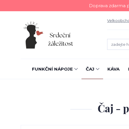
Doprava zdarma př
Velkoobch
FUNKČNÍ NÁPOJE
ČAJ
KÁVA
Čaj - 