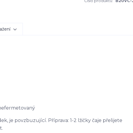
Číslo produktu:
B20VC-
ažení
 nefermetovaný
, je povzbuzující. Příprava: 1-2 lžičky čaje přelijete
t.