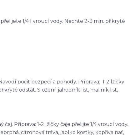
e přelijete 1/4 l vroucí vody. Nechte 2-3 min. přikryté
avodí pocit bezpečí a pohody. Příprava: 1-2 lžičky
řikryté odstát. Složení: jahodník list, maliník list,
j. Příprava: 1-2 lžičky čaje přelijte 1/4 vroucí vody.
eprpná, citronová tráva, jablko kostky, kopřiva nať,