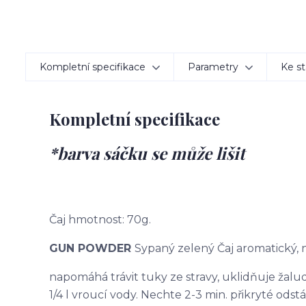
Kompletní specifikace
Parametry
Ke st
Kompletní specifikace
*barva sáčku se může lišit
Čaj hmotnost: 70g.
GUN POWDER
Sypaný zelený Čaj aromatický,
napomáhá trávit tuky ze stravy, uklidňuje žaludek
1/4 l vroucí vody. Nechte 2-3 min. přikryté odstá