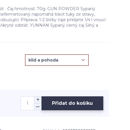
lišit Čaj hmotnost: 70g. GUN POWDER Sypaný
 nefermetovaný napomáhá trávit tuky ze stravy,
buzující. Příprava: 1-2 lžičky čaje přelijete 1/4 l vroucí
přikryté odstát. YUNNAN Sypaný černý čaj Silný a
Přidat do košíku