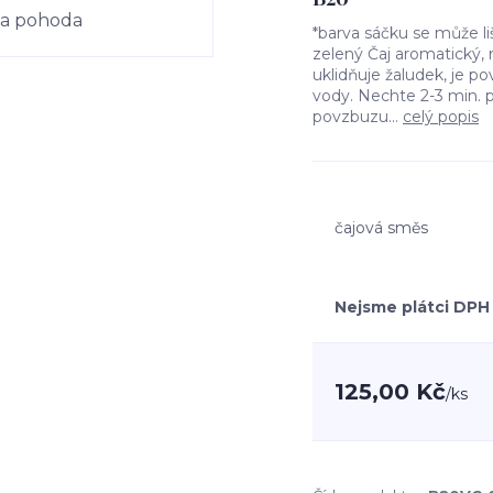
*barva sáčku se může 
zelený Čaj aromatický,
uklidňuje žaludek, je povz
vody. Nechte 2-3 min. 
povzbuzu...
celý popis
čajová směs
Nejsme plátci DPH
125,00 Kč
/
ks