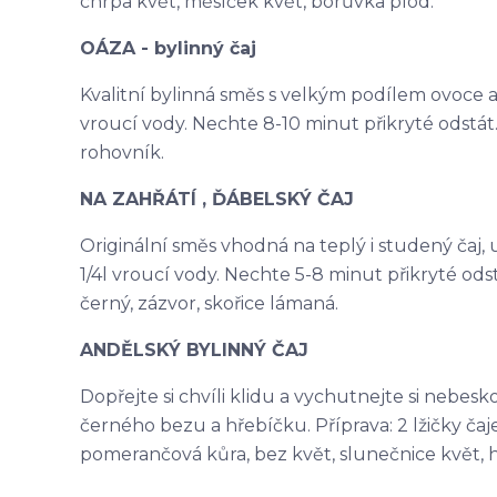
chrpa květ, měsíček květ, borůvka plod.
OÁZA - bylinný čaj
Kvalitní bylinná směs s velkým podílem ovoce a na
vroucí vody. Nechte 8-10 minut přikryté odstát. 
rohovník.
NA ZAHŘÁTÍ , ĎÁBELSKÝ ČAJ
Originální směs vhodná na teplý i studený čaj, ur
1/4l vroucí vody. Nechte 5-8 minut přikryté odst
černý, zázvor, skořice lámaná.
ANDĚLSKÝ BYLINNÝ ČAJ
Dopřejte si chvíli klidu a vychutnejte si nebes
černého bezu a hřebíčku. Příprava: 2 lžičky čaje 
pomerančová kůra, bez květ, slunečnice květ, 