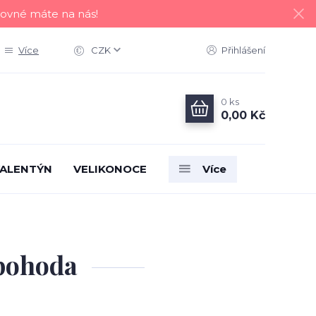
tovné máte na nás!
Více
CZK
Přihlášení
0
ks
0,00 Kč
ALENTÝN
VELIKONOCE
Více
 pohoda