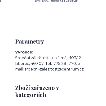
2
EAN kód:
8595733233525
Parametry
Výrobce
Srdeční záležitost s.r.o. 1.máje103/12
Liberec, 460 07. Tel.: 775 281 770, e-
mail: srdecni-zalezitost@centrum.cz
Zboží zařazeno v
kategoriích