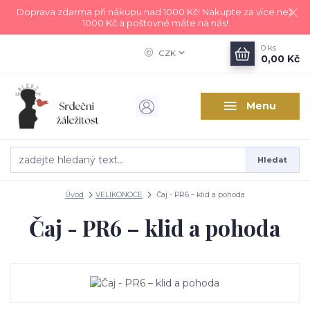
Doprava zdarma při nákupu nad 1000 Kč! Nakupte za více než
1000 Kč a poštovné máte na nás!
0
ks
CZK
0,00 Kč
Menu
Hledat
Úvod
VELIKONOCE
Čaj - PR6 – klid a pohoda
Čaj - PR6 – klid a pohoda