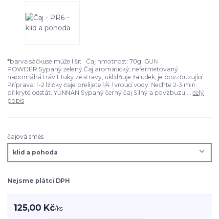
*barva sáčkuse může lišit Čaj hmotnost: 70g. GUN
POWDER Sypaný zelený Čaj aromatický, nefermetovaný
napomáhá trávit tuky ze stravy, uklidňuje žaludek, je povzbuzující.
Příprava: 1-2 lžičky čaje přelijete 1/4 l vroucí vody. Nechte 2-3 min.
přikryté odstát. YUNNAN Sypaný černý čaj Silný a povzbuzuj...
celý
popis
čajová směs
Nejsme plátci DPH
125,00 Kč
/
ks