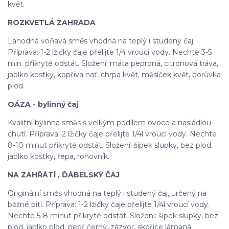
květ.
ROZKVETLÁ ZAHRADA
Lahodná voňavá směs vhodná na teplý i studený čaj.
Příprava: 1-2 lžičky čaje přelijte 1/4 vroucí vody. Nechte 3-5
min. přikryté odstát. Složení: máta peprpná, citronová tráva,
jablko kostky, kopřiva nať, chrpa květ, měsíček květ, borůvka
plod.
OÁZA - bylinný čaj
Kvalitní bylinná směs s velkým podílem ovoce a nasládlou
chutí. Příprava: 2 lžičky čaje přelijte 1/4l vroucí vody. Nechte
8-10 minut přikryté odstát. Složení: šípek slupky, bez plod,
jablko kostky, řepa, rohovník.
NA ZAHŘÁTÍ , ĎÁBELSKÝ ČAJ
Originální směs vhodná na teplý i studený čaj, určený na
běžné pití. Příprava: 1-2 lžičky čaje přelijte 1/4l vroucí vody.
Nechte 5-8 minut přikryté odstát. Složení: šípek slupky, bez
plod, jablko plod, pepř černý, zázvor, skořice lámaná.