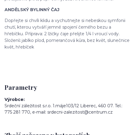
ANDĚLSKÝ BYLINNÝ ČAJ
Dopřejte si chvíli klidu a vychutnejte si nebeskou symfonii
chutí, kterou vytváří jemné spojení černého bezu a
hřebíčku. Příprava: 2 lžičky čaje přelijte 1/4 l vroucí vody.
Složení
:
jablko plod, pomerančová kůra, bez květ, slunečnice
květ, hřebíček
Parametry
Výrobce
Srdeční záležitost s.r.o. 1.máje103/12 Liberec, 460 07. Tel.:
775 281 770, e-mail: srdecni-zalezitost@centrum.cz