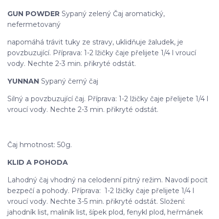
GUN POWDER
Sypaný zelený Čaj aromatický,
nefermetovaný
napomáhá trávit tuky ze stravy, uklidňuje žaludek, je
povzbuzující. Příprava: 1-2 lžičky čaje přelijete 1/4 l vroucí
vody. Nechte 2-3 min. přikryté odstát.
YUNNAN
Sypaný černý čaj
Silný a povzbuzující čaj. Příprava: 1-2 lžičky čaje přelijete 1/4 l
vroucí vody. Nechte 2-3 min. přikryté odstát.
Čaj hmotnost: 50g.
KLID A POHODA
Lahodný čaj vhodný na celodenní pitný režim. Navodí pocit
bezpečí a pohody. Příprava: 1-2 lžičky čaje přelijete 1/4 l
vroucí vody. Nechte 3-5 min. přikryté odstát. Složení:
jahodník list, maliník list, šípek plod, fenykl plod, heřmánek