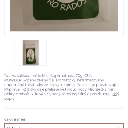
*barva sáčkuse může lišit Čaj hmotnost: 70g. GUN
POWDER Sypaný zelený Čaj aromatický, nefermetovaný
napomáhá trávit tuky ze stravy, uklidňuje žaludek, je povzbuzující.
Příprava: 1-2 lžičky čaje přelijete 1/4 l vroucí vody. Nechte 2-3 min.
přikryté odstát. YUNNAN Sypaný černý čaj Silný a povzbuzuj...
celý
popis
čajová směs