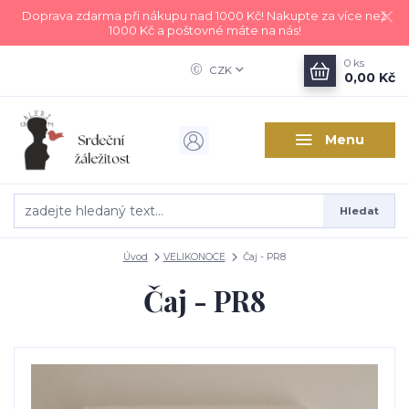
Doprava zdarma při nákupu nad 1000 Kč! Nakupte za více než
1000 Kč a poštovné máte na nás!
0
ks
CZK
0,00 Kč
Menu
Hledat
Úvod
VELIKONOCE
Čaj - PR8
Čaj - PR8