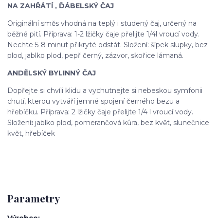
NA ZAHŘÁTÍ , ĎÁBELSKÝ ČAJ
Originální směs vhodná na teplý i studený čaj, určený na
běžné pití. Příprava: 1-2 lžičky čaje přelijte 1/4l vroucí vody.
Nechte 5-8 minut přikryté odstát. Složení: šípek slupky, bez
plod, jablko plod, pepř černý, zázvor, skořice lámaná.
ANDĚLSKÝ BYLINNÝ ČAJ
Dopřejte si chvíli klidu a vychutnejte si nebeskou symfonii
chutí, kterou vytváří jemné spojení černého bezu a
hřebíčku. Příprava: 2 lžičky čaje přelijte 1/4 l vroucí vody.
Složení
:
jablko plod, pomerančová kůra, bez květ, slunečnice
květ, hřebíček
Parametry
Výrobce