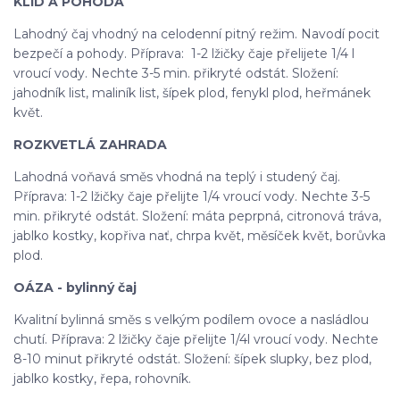
KLID A POHODA
Lahodný čaj vhodný na celodenní pitný režim. Navodí pocit
bezpečí a pohody. Příprava: 1-2 lžičky čaje přelijete 1/4 l
vroucí vody. Nechte 3-5 min. přikryté odstát. Složení:
jahodník list, maliník list, šípek plod, fenykl plod, heřmánek
květ.
ROZKVETLÁ ZAHRADA
Lahodná voňavá směs vhodná na teplý i studený čaj.
Příprava: 1-2 lžičky čaje přelijte 1/4 vroucí vody. Nechte 3-5
min. přikryté odstát. Složení: máta peprpná, citronová tráva,
jablko kostky, kopřiva nať, chrpa květ, měsíček květ, borůvka
plod.
OÁZA - bylinný čaj
Kvalitní bylinná směs s velkým podílem ovoce a nasládlou
chutí. Příprava: 2 lžičky čaje přelijte 1/4l vroucí vody. Nechte
8-10 minut přikryté odstát. Složení: šípek slupky, bez plod,
jablko kostky, řepa, rohovník.