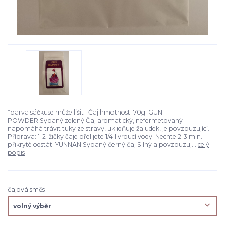
*barva sáčkuse může lišit Čaj hmotnost: 70g. GUN
POWDER Sypaný zelený Čaj aromatický, nefermetovaný
napomáhá trávit tuky ze stravy, uklidňuje žaludek, je povzbuzující.
Příprava: 1-2 lžičky čaje přelijete 1/4 l vroucí vody. Nechte 2-3 min.
přikryté odstát. YUNNAN Sypaný černý čaj Silný a povzbuzuj...
celý
popis
čajová směs