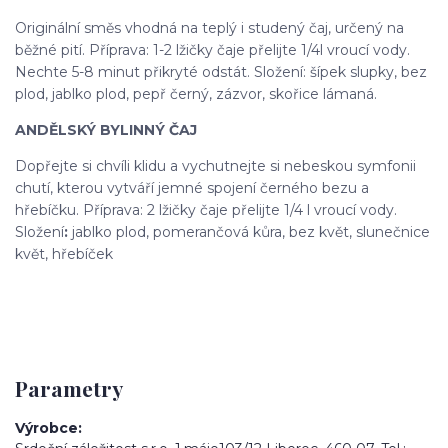
Originální směs vhodná na teplý i studený čaj, určený na
běžné pití. Příprava: 1-2 lžičky čaje přelijte 1/4l vroucí vody.
Nechte 5-8 minut přikryté odstát. Složení: šípek slupky, bez
plod, jablko plod, pepř černý, zázvor, skořice lámaná.
ANDĚLSKÝ BYLINNÝ ČAJ
Dopřejte si chvíli klidu a vychutnejte si nebeskou symfonii
chutí, kterou vytváří jemné spojení černého bezu a
hřebíčku. Příprava: 2 lžičky čaje přelijte 1/4 l vroucí vody.
Složení
:
jablko plod, pomerančová kůra, bez květ, slunečnice
květ, hřebíček
Parametry
Výrobce