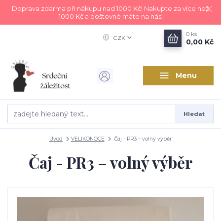
Doprava zdarma při nákupu nad 1000 Kč! Nakupte za více než
1000 Kč a poštovné máte na nás!
0
ks
CZK
0,00 Kč
Menu
Hledat
Úvod
VELIKONOCE
Čaj - PR3 – volný výběr
Čaj - PR3 – volný výběr