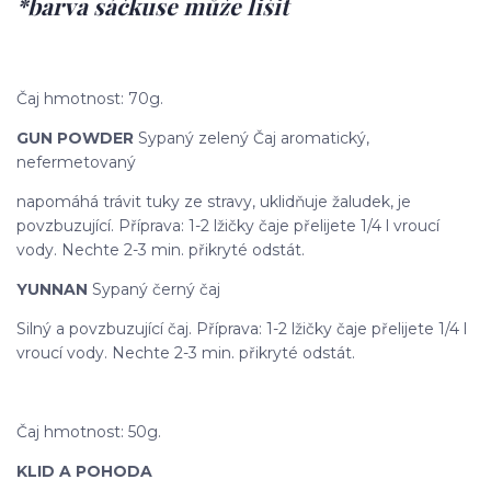
*barva sáčkuse může lišit
Čaj hmotnost: 70g.
GUN POWDER
Sypaný zelený Čaj aromatický,
nefermetovaný
napomáhá trávit tuky ze stravy, uklidňuje žaludek, je
povzbuzující. Příprava: 1-2 lžičky čaje přelijete 1/4 l vroucí
vody. Nechte 2-3 min. přikryté odstát.
YUNNAN
Sypaný černý čaj
Silný a povzbuzující čaj. Příprava: 1-2 lžičky čaje přelijete 1/4 l
vroucí vody. Nechte 2-3 min. přikryté odstát.
Čaj hmotnost: 50g.
KLID A POHODA