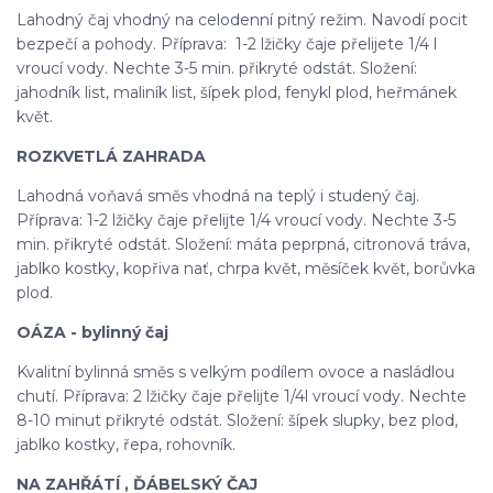
Lahodný čaj vhodný na celodenní pitný režim. Navodí pocit
bezpečí a pohody. Příprava: 1-2 lžičky čaje přelijete 1/4 l
vroucí vody. Nechte 3-5 min. přikryté odstát. Složení:
jahodník list, maliník list, šípek plod, fenykl plod, heřmánek
květ.
ROZKVETLÁ ZAHRADA
Lahodná voňavá směs vhodná na teplý i studený čaj.
Příprava: 1-2 lžičky čaje přelijte 1/4 vroucí vody. Nechte 3-5
min. přikryté odstát. Složení: máta peprpná, citronová tráva,
jablko kostky, kopřiva nať, chrpa květ, měsíček květ, borůvka
plod.
OÁZA - bylinný čaj
Kvalitní bylinná směs s velkým podílem ovoce a nasládlou
chutí. Příprava: 2 lžičky čaje přelijte 1/4l vroucí vody. Nechte
8-10 minut přikryté odstát. Složení: šípek slupky, bez plod,
jablko kostky, řepa, rohovník.
NA ZAHŘÁTÍ , ĎÁBELSKÝ ČAJ