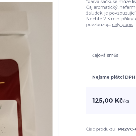
*barva sáčkuse může l
Čaj aromatický, neferm
žaludek, je povzbuzující. 
Nechte 2-3 min. přikry
povzbuzuj...
celý popis
čajová směs
Nejsme plátci DPH
125,00 Kč
/
ks
Číslo produktu:
PR2VC-