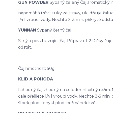
GUN POWDER
Sypaný zelený Čaj aromatický,
napomáhá trávit tuky ze stravy, uklidňuje žaludek
1/4 l vroucí vody. Nechte 2-3 min. přikryté odstá
YUNNAN
Sypaný černý čaj
Silný a povzbuzující čaj. Příprava: 1-2 lžičky čaj
odstát.
Čaj hmotnost: 50g.
KLID A POHODA
Lahodný čaj vhodný na celodenní pitný režim. N
čaje přelijete 1/4 l vroucí vody. Nechte 3-5 min. p
šípek plod, fenykl plod, heřmánek květ.