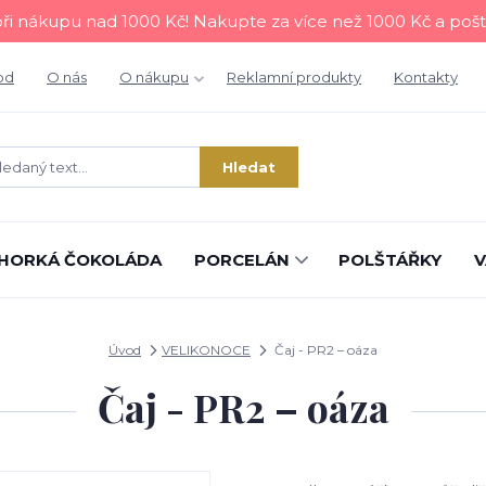
i nákupu nad 1000 Kč! Nakupte za více než 1000 Kč a poš
od
O nás
O nákupu
Reklamní produkty
Kontakty
Hledat
HORKÁ ČOKOLÁDA
PORCELÁN
POLŠTÁŘKY
V
Úvod
VELIKONOCE
Čaj - PR2 – oáza
Čaj - PR2 – oáza