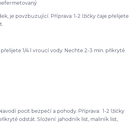
 nefermetovaný
, je povzbuzující. Příprava: 1-2 lžičky čaje přelijete
t.
e přelijete 1/4 l vroucí vody. Nechte 2-3 min. přikryté
avodí pocit bezpečí a pohody. Příprava: 1-2 lžičky
řikryté odstát. Složení: jahodník list, maliník list,