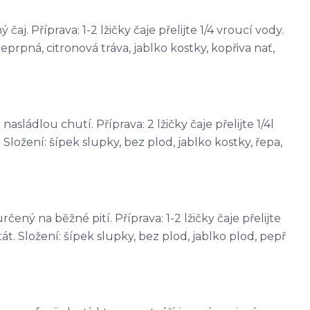
j. Příprava: 1-2 lžičky čaje přelijte 1/4 vroucí vody.
eprpná, citronová tráva, jablko kostky, kopřiva nať,
sládlou chutí. Příprava: 2 lžičky čaje přelijte 1/4l
Složení: šípek slupky, bez plod, jablko kostky, řepa,
čený na běžné pití. Příprava: 1-2 lžičky čaje přelijte
át. Složení: šípek slupky, bez plod, jablko plod, pepř