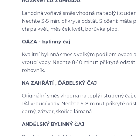
ROZKVETLÁ ZAHRADA
Lahodná voňavá směs vhodná na teplý i studený ča
Nechte 3-5 min. přikryté odstát. Složení: máta p
chrpa květ, měsíček květ, borůvka plod.
OÁZA - bylinný čaj
Kvalitní bylinná směs s velkým podílem ovoce a na
vroucí vody. Nechte 8-10 minut přikryté odstát. 
rohovník.
NA ZAHŘÁTÍ , ĎÁBELSKÝ ČAJ
Originální směs vhodná na teplý i studený čaj, ur
1/4l vroucí vody. Nechte 5-8 minut přikryté odst
černý, zázvor, skořice lámaná.
ANDĚLSKÝ BYLINNÝ ČAJ