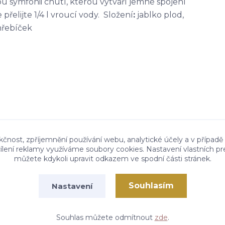
kou symfonii chutí, kterou vytváří jemné spojení
přelijte 1/4 l vroucí vody. Složení
:
jablko plod,
hřebíček
kčnost, zpříjemnění používání webu, analytické účely a v případě
cílení reklamy využíváme soubory cookies. Nastavení vlastních pr
můžete kdykoli upravit odkazem ve spodní části stránek.
Souhlasím
Nastavení
Vytvořeno na
Eshop-rychle.cz
Souhlas můžete odmítnout
zde
.