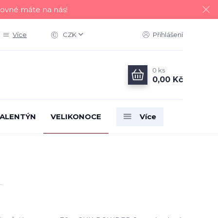
tovné máte na nás!
Více
CZK
Přihlášení
0
ks
0,00 Kč
ALENTÝN
VELIKONOCE
Více