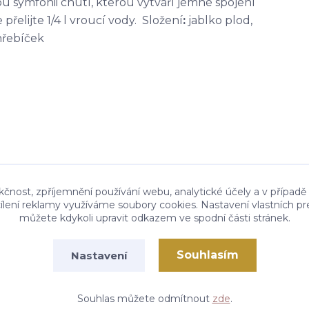
kou symfonii chutí, kterou vytváří jemné spojení
přelijte 1/4 l vroucí vody. Složení
:
jablko plod,
hřebíček
kčnost, zpříjemnění používání webu, analytické účely a v případě
cílení reklamy využíváme soubory cookies. Nastavení vlastních pr
můžete kdykoli upravit odkazem ve spodní části stránek.
Souhlasím
Nastavení
Vytvořeno na
Eshop-rychle.cz
Souhlas můžete odmítnout
zde
.