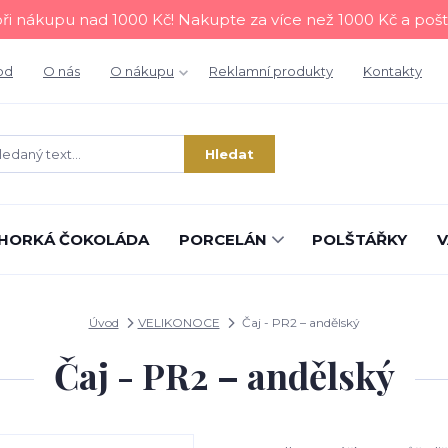
i nákupu nad 1000 Kč! Nakupte za více než 1000 Kč a poš
od
O nás
O nákupu
Reklamní produkty
Kontakty
Hledat
HORKÁ ČOKOLÁDA
PORCELÁN
POLŠTÁŘKY
V
Úvod
VELIKONOCE
Čaj - PR2 – andělský
Čaj - PR2 – andělský