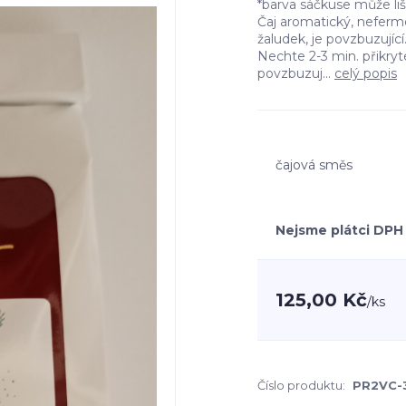
*barva sáčkuse může l
Čaj aromatický, neferm
žaludek, je povzbuzující. 
Nechte 2-3 min. přikry
povzbuzuj...
celý popis
čajová směs
Nejsme plátci DPH
125,00 Kč
/
ks
Číslo produktu:
PR2VC-