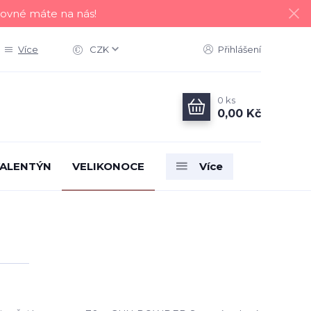
tovné máte na nás!
Více
CZK
Přihlášení
0
ks
0,00 Kč
ALENTÝN
VELIKONOCE
Více