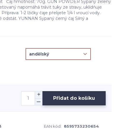
išit Čaj hmotnost: 70g. GUN POWDER Sypaný zelený
etovaný napomáhá trávit tuky ze stravy, uklidňuje
Příprava: 1-2 lžičky čaje přelijete 1/4 l vroucí vody.
té odstát. YUNNAN Sypaný černý čaj Silný a
Přidat do košíku
3
EAN kód:
8595733230654