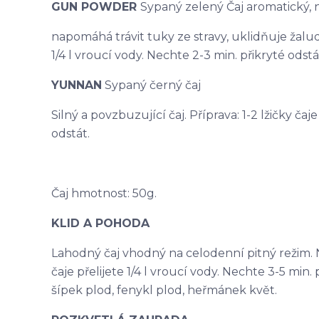
GUN POWDER
Sypaný zelený Čaj aromatický,
napomáhá trávit tuky ze stravy, uklidňuje žaludek
1/4 l vroucí vody. Nechte 2-3 min. přikryté odstá
YUNNAN
Sypaný černý čaj
Silný a povzbuzující čaj. Příprava: 1-2 lžičky čaj
odstát.
Čaj hmotnost: 50g.
KLID A POHODA
Lahodný čaj vhodný na celodenní pitný režim. N
čaje přelijete 1/4 l vroucí vody. Nechte 3-5 min. p
šípek plod, fenykl plod, heřmánek květ.