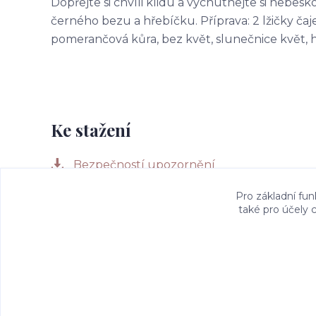
Dopřejte si chvíli klidu a vychutnejte si nebes
černého bezu a hřebíčku. Příprava: 2 lžičky čaje 
pomerančová kůra, bez květ, slunečnice květ, 
Ke stažení
Bezpečností upozornění
Pro základní fun
také pro účely 