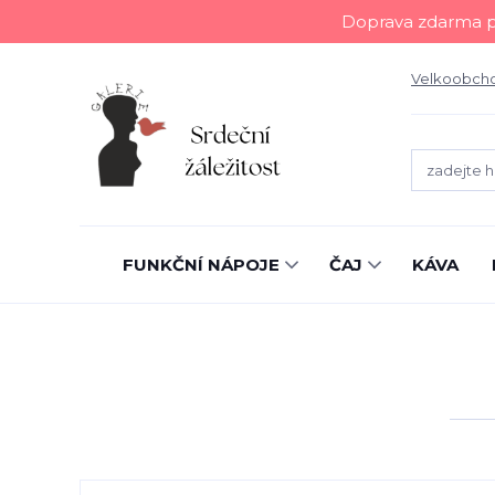
Doprava zdarma př
Velkoobch
FUNKČNÍ NÁPOJE
ČAJ
KÁVA