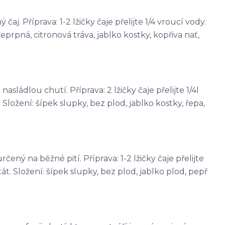
j. Příprava: 1-2 lžičky čaje přelijte 1/4 vroucí vody.
eprpná, citronová tráva, jablko kostky, kopřiva nať,
sládlou chutí. Příprava: 2 lžičky čaje přelijte 1/4l
Složení: šípek slupky, bez plod, jablko kostky, řepa,
čený na běžné pití. Příprava: 1-2 lžičky čaje přelijte
át. Složení: šípek slupky, bez plod, jablko plod, pepř