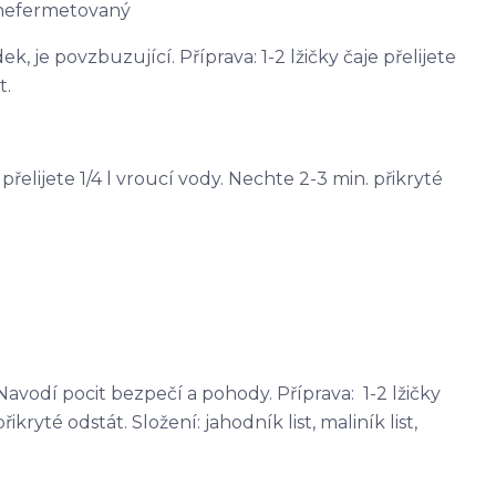
 nefermetovaný
, je povzbuzující. Příprava: 1-2 lžičky čaje přelijete
t.
e přelijete 1/4 l vroucí vody. Nechte 2-3 min. přikryté
avodí pocit bezpečí a pohody. Příprava: 1-2 lžičky
řikryté odstát. Složení: jahodník list, maliník list,