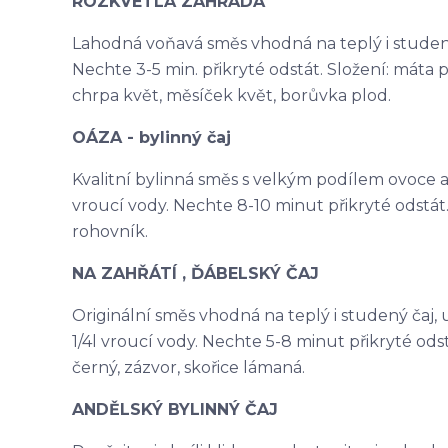
ROZKVETLÁ ZAHRADA
Lahodná voňavá směs vhodná na teplý i studený ča
Nechte 3-5 min. přikryté odstát. Složení: máta p
chrpa květ, měsíček květ, borůvka plod.
OÁZA - bylinný čaj
Kvalitní bylinná směs s velkým podílem ovoce a na
vroucí vody. Nechte 8-10 minut přikryté odstát. 
rohovník.
NA ZAHŘÁTÍ , ĎÁBELSKÝ ČAJ
Originální směs vhodná na teplý i studený čaj, ur
1/4l vroucí vody. Nechte 5-8 minut přikryté odst
černý, zázvor, skořice lámaná.
ANDĚLSKÝ BYLINNÝ ČAJ