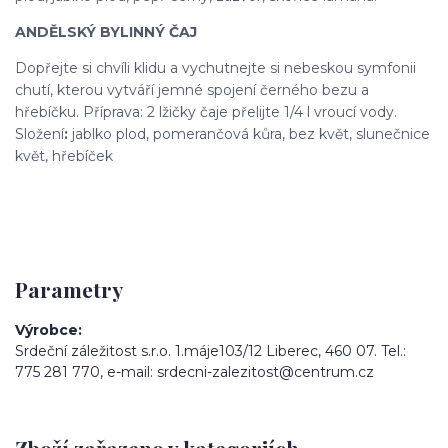
ANDĚLSKÝ BYLINNÝ ČAJ
Dopřejte si chvíli klidu a vychutnejte si nebeskou symfonii
chutí, kterou vytváří jemné spojení černého bezu a
hřebíčku. Příprava: 2 lžičky čaje přelijte 1/4 l vroucí vody.
Složení
:
jablko plod, pomerančová kůra, bez květ, slunečnice
květ, hřebíček
Parametry
Výrobce
Srdeční záležitost s.r.o. 1.máje103/12 Liberec, 460 07. Tel.:
775 281 770, e-mail: srdecni-zalezitost@centrum.cz