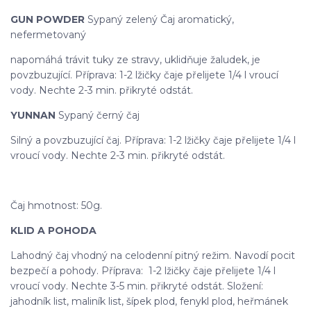
GUN POWDER
Sypaný zelený Čaj aromatický,
nefermetovaný
napomáhá trávit tuky ze stravy, uklidňuje žaludek, je
povzbuzující. Příprava: 1-2 lžičky čaje přelijete 1/4 l vroucí
vody. Nechte 2-3 min. přikryté odstát.
YUNNAN
Sypaný černý čaj
Silný a povzbuzující čaj. Příprava: 1-2 lžičky čaje přelijete 1/4 l
vroucí vody. Nechte 2-3 min. přikryté odstát.
Čaj hmotnost: 50g.
KLID A POHODA
Lahodný čaj vhodný na celodenní pitný režim. Navodí pocit
bezpečí a pohody. Příprava: 1-2 lžičky čaje přelijete 1/4 l
vroucí vody. Nechte 3-5 min. přikryté odstát. Složení:
jahodník list, maliník list, šípek plod, fenykl plod, heřmánek