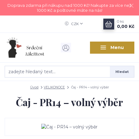
Doprava zdarma při nákupu nad 1000 Kč! Nakupte za více než
1000 Kč a poštovné máte na nás!
0
ks
CZK
0,00 Kč
Menu
Hledat
Úvod
VELIKONOCE
Čaj - PR14 – volný výběr
Čaj - PR14 – volný výběr