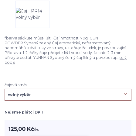
*barva sáčkuse může lišit Čaj hmotnost: 70g. GUN
POWDER Sypaný zelený Čaj aromatický, nefermetovaný
napomáhá trávit tuky ze stravy, uklidňuje žaludek, je povzbuzující.
Příprava: 1-2 lžičky čaje přelijete 1/4 l vroucí vody. Nechte 2-3 min.
přikryté odstát. YUNNAN Sypaný černý čaj Silný a povzbuzuj...
celý
popis
čajová směs
Nejsme plátci DPH
125,00 Kč
/
ks