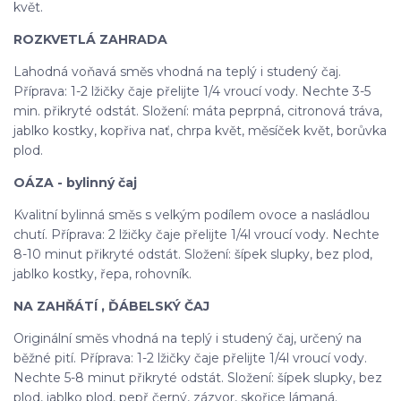
květ.
ROZKVETLÁ ZAHRADA
Lahodná voňavá směs vhodná na teplý i studený čaj.
Příprava: 1-2 lžičky čaje přelijte 1/4 vroucí vody. Nechte 3-5
min. přikryté odstát. Složení: máta peprpná, citronová tráva,
jablko kostky, kopřiva nať, chrpa květ, měsíček květ, borůvka
plod.
OÁZA - bylinný čaj
Kvalitní bylinná směs s velkým podílem ovoce a nasládlou
chutí. Příprava: 2 lžičky čaje přelijte 1/4l vroucí vody. Nechte
8-10 minut přikryté odstát. Složení: šípek slupky, bez plod,
jablko kostky, řepa, rohovník.
NA ZAHŘÁTÍ , ĎÁBELSKÝ ČAJ
Originální směs vhodná na teplý i studený čaj, určený na
běžné pití. Příprava: 1-2 lžičky čaje přelijte 1/4l vroucí vody.
Nechte 5-8 minut přikryté odstát. Složení: šípek slupky, bez
plod, jablko plod, pepř černý, zázvor, skořice lámaná.