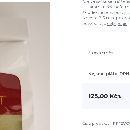
*barva sáčkuse může l
Čaj aromatický, neferm
žaludek, je povzbuzující. 
Nechte 2-3 min. přikry
povzbuzuj...
celý popis
čajová směs
Nejsme plátci DPH
125,00 Kč
/
ks
Číslo produktu:
PR12VC