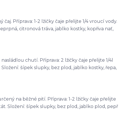
j. Příprava: 1-2 lžičky čaje přelijte 1/4 vroucí vody.
eprpná, citronová tráva, jablko kostky, kopřiva nať,
sládlou chutí. Příprava: 2 lžičky čaje přelijte 1/4l
Složení: šípek slupky, bez plod, jablko kostky, řepa,
čený na běžné pití. Příprava: 1-2 lžičky čaje přelijte
át. Složení: šípek slupky, bez plod, jablko plod, pepř