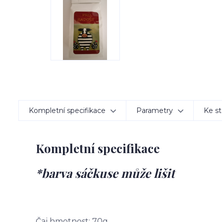
Kompletní specifikace
Parametry
Ke st
Kompletní specifikace
*barva sáčkuse může lišit
Čaj hmotnost: 70g.