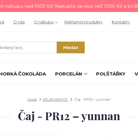
i nákupu nad 1000 Kč! Nakupte za více než 1000 Kč a poš
od
O nás
O nákupu
Reklamní produkty
Kontakty
Hledat
HORKÁ ČOKOLÁDA
PORCELÁN
POLŠTÁŘKY
V
Úvod
VELIKONOCE
Čaj - PR12 – yunnan
Čaj - PR12 – yunnan