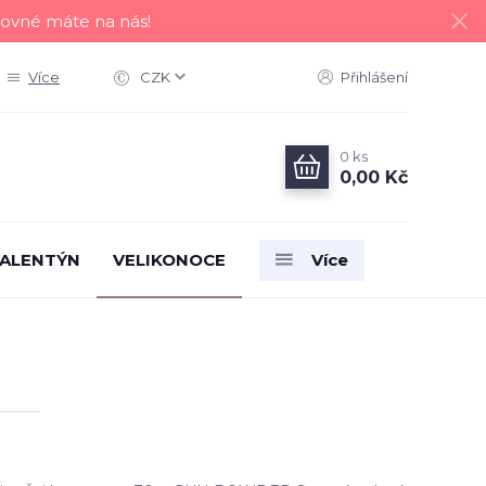
tovné máte na nás!
Více
CZK
Přihlášení
0
ks
0,00 Kč
ALENTÝN
VELIKONOCE
Více