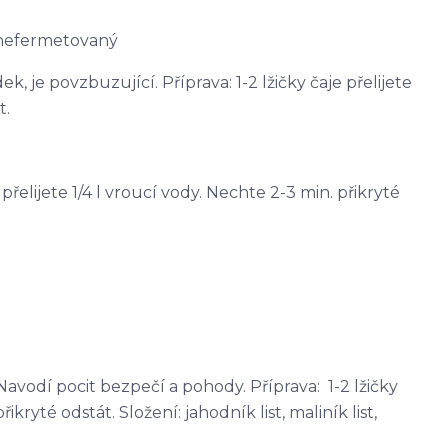
 nefermetovaný
, je povzbuzující. Příprava: 1-2 lžičky čaje přelijete
t.
e přelijete 1/4 l vroucí vody. Nechte 2-3 min. přikryté
avodí pocit bezpečí a pohody. Příprava: 1-2 lžičky
řikryté odstát. Složení: jahodník list, maliník list,