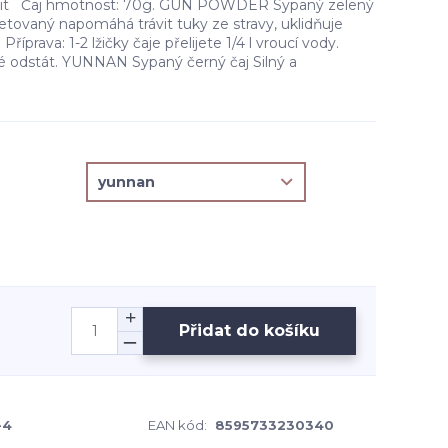
išit Čaj hmotnost: 70g. GUN POWDER Sypaný zelený
etovaný napomáhá trávit tuky ze stravy, uklidňuje
Příprava: 1-2 lžičky čaje přelijete 1/4 l vroucí vody.
té odstát. YUNNAN Sypaný černý čaj Silný a
Přidat do košíku
-4
EAN kód:
8595733230340