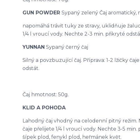
GUN POWDER
Sypaný zelený Čaj aromatický,
napomáhá trávit tuky ze stravy, uklidňuje žaludek
1/4 l vroucí vody. Nechte 2-3 min. přikryté odstá
YUNNAN
Sypaný černý čaj
Silný a povzbuzující čaj. Příprava: 1-2 lžičky čaj
odstát.
Čaj hmotnost: 50g.
KLID A POHODA
Lahodný čaj vhodný na celodenní pitný režim. N
čaje přelijete 1/4 l vroucí vody. Nechte 3-5 min. p
šípek plod, fenykl plod, heřmánek květ.