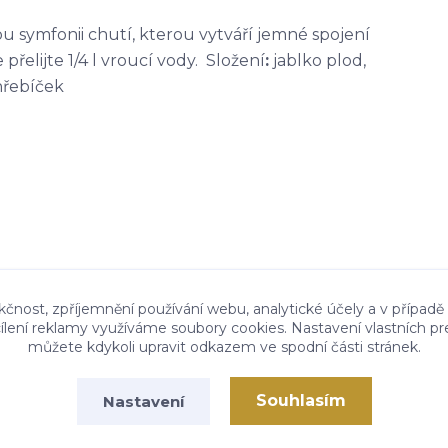
kou symfonii chutí, kterou vytváří jemné spojení
přelijte 1/4 l vroucí vody. Složení
:
jablko plod,
hřebíček
kčnost, zpříjemnění používání webu, analytické účely a v případě
cílení reklamy využíváme soubory cookies. Nastavení vlastních pr
můžete kdykoli upravit odkazem ve spodní části stránek.
Souhlasím
Nastavení
Vytvořeno na
Eshop-rychle.cz