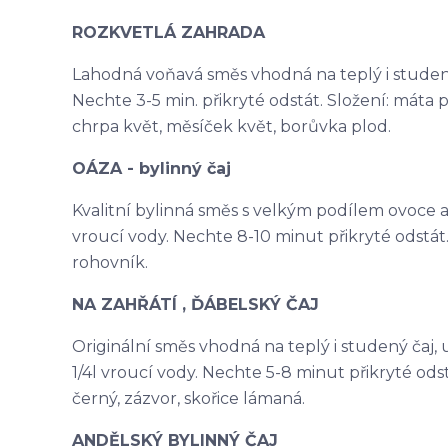
ROZKVETLÁ ZAHRADA
Lahodná voňavá směs vhodná na teplý i studený ča
Nechte 3-5 min. přikryté odstát. Složení: máta p
chrpa květ, měsíček květ, borůvka plod.
OÁZA - bylinný čaj
Kvalitní bylinná směs s velkým podílem ovoce a na
vroucí vody. Nechte 8-10 minut přikryté odstát. 
rohovník.
NA ZAHŘÁTÍ , ĎÁBELSKÝ ČAJ
Originální směs vhodná na teplý i studený čaj, ur
1/4l vroucí vody. Nechte 5-8 minut přikryté odst
černý, zázvor, skořice lámaná.
ANDĚLSKÝ BYLINNÝ ČAJ