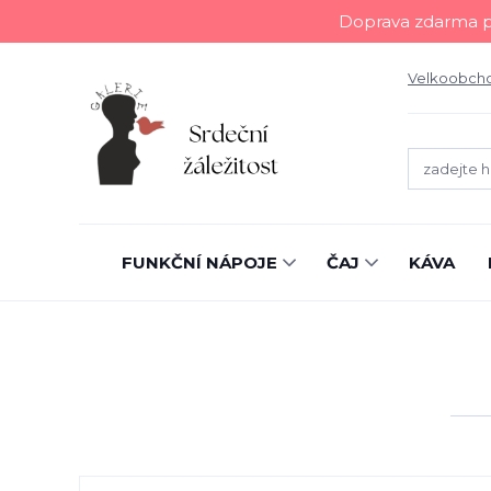
Doprava zdarma př
Velkoobch
FUNKČNÍ NÁPOJE
ČAJ
KÁVA