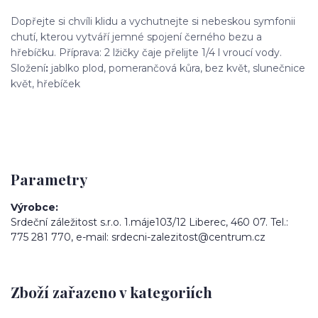
Dopřejte si chvíli klidu a vychutnejte si nebeskou symfonii
chutí, kterou vytváří jemné spojení černého bezu a
hřebíčku. Příprava: 2 lžičky čaje přelijte 1/4 l vroucí vody.
Složení
:
jablko plod, pomerančová kůra, bez květ, slunečnice
květ, hřebíček
Parametry
Výrobce
Srdeční záležitost s.r.o. 1.máje103/12 Liberec, 460 07. Tel.:
775 281 770, e-mail: srdecni-zalezitost@centrum.cz
Zboží zařazeno v kategoriích