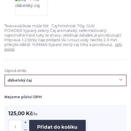
*barva sáčkuse může lišit Čaj hmotnost: 70g. GUN
POWDER Sypaný zelený Čaj aromatický, nefermetovaný
napomáhá trávit tuky ze stravy, uklidňuje žaludek, je povzbuzující.
Příprava: 1-2 lžičky čaje přelijete 1/4 l vroucí vody. Nechte 2-3 min.
přikryté odstát. YUNNAN Sypaný černý čaj Silný a povzbuzuj...
celý
popis
čajová směs
Nejsme plátci DPH
125,00 Kč
/
ks
Přidat do košíku