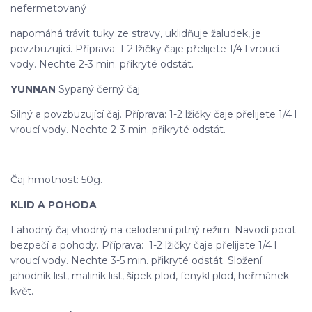
nefermetovaný
napomáhá trávit tuky ze stravy, uklidňuje žaludek, je
povzbuzující. Příprava: 1-2 lžičky čaje přelijete 1/4 l vroucí
vody. Nechte 2-3 min. přikryté odstát.
YUNNAN
Sypaný černý čaj
Silný a povzbuzující čaj. Příprava: 1-2 lžičky čaje přelijete 1/4 l
vroucí vody. Nechte 2-3 min. přikryté odstát.
Čaj hmotnost: 50g.
KLID A POHODA
Lahodný čaj vhodný na celodenní pitný režim. Navodí pocit
bezpečí a pohody. Příprava: 1-2 lžičky čaje přelijete 1/4 l
vroucí vody. Nechte 3-5 min. přikryté odstát. Složení:
jahodník list, maliník list, šípek plod, fenykl plod, heřmánek
květ.