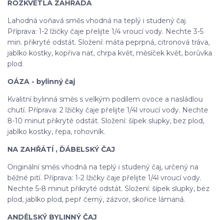
ROZKVETLÁ ZAHRADA
Lahodná voňavá směs vhodná na teplý i studený čaj.
Příprava: 1-2 lžičky čaje přelijte 1/4 vroucí vody. Nechte 3-5
min. přikryté odstát. Složení: máta peprpná, citronová tráva,
jablko kostky, kopřiva nať, chrpa květ, měsíček květ, borůvka
plod.
OÁZA - bylinný čaj
Kvalitní bylinná směs s velkým podílem ovoce a nasládlou
chutí. Příprava: 2 lžičky čaje přelijte 1/4l vroucí vody. Nechte
8-10 minut přikryté odstát. Složení: šípek slupky, bez plod,
jablko kostky, řepa, rohovník.
NA ZAHŘÁTÍ , ĎÁBELSKÝ ČAJ
Originální směs vhodná na teplý i studený čaj, určený na
běžné pití. Příprava: 1-2 lžičky čaje přelijte 1/4l vroucí vody.
Nechte 5-8 minut přikryté odstát. Složení: šípek slupky, bez
plod, jablko plod, pepř černý, zázvor, skořice lámaná.
ANDĚLSKÝ BYLINNÝ ČAJ