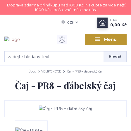
Doprava zdarma při nákupu nad 1000 Kč! Nakupte za více než
1000 Kč a poštovné máte na nás!
0
ks
CZK
0,00 Kč
Menu
Hledat
Úvod
VELIKONOCE
Čaj - PR8 – ďábelský čaj
Čaj - PR8 – ďábelský čaj