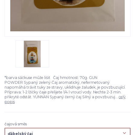
*barva sáčkuse může lišit Čaj hmotnost: 70g. GUN
POWDER Sypaný zelený Čaj aromatický, nefermetovaný
napomáhá trávit tuky ze stravy, uklidňuje žaludek, je povzbuzující.
Příprava: 1-2 lžičky čaje přelijete 1/4 l vroucí vody. Nechte 2-3 min.
přikryté odstát. YUNNAN Sypaný černý čaj Silný a povzbuzuj...
celý
popis
čajová směs