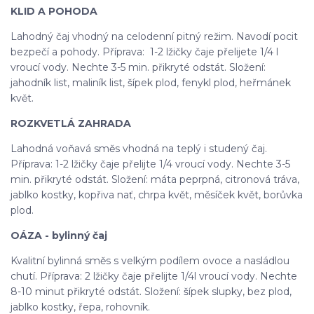
KLID A POHODA
Lahodný čaj vhodný na celodenní pitný režim. Navodí pocit
bezpečí a pohody. Příprava: 1-2 lžičky čaje přelijete 1/4 l
vroucí vody. Nechte 3-5 min. přikryté odstát. Složení:
jahodník list, maliník list, šípek plod, fenykl plod, heřmánek
květ.
ROZKVETLÁ ZAHRADA
Lahodná voňavá směs vhodná na teplý i studený čaj.
Příprava: 1-2 lžičky čaje přelijte 1/4 vroucí vody. Nechte 3-5
min. přikryté odstát. Složení: máta peprpná, citronová tráva,
jablko kostky, kopřiva nať, chrpa květ, měsíček květ, borůvka
plod.
OÁZA - bylinný čaj
Kvalitní bylinná směs s velkým podílem ovoce a nasládlou
chutí. Příprava: 2 lžičky čaje přelijte 1/4l vroucí vody. Nechte
8-10 minut přikryté odstát. Složení: šípek slupky, bez plod,
jablko kostky, řepa, rohovník.