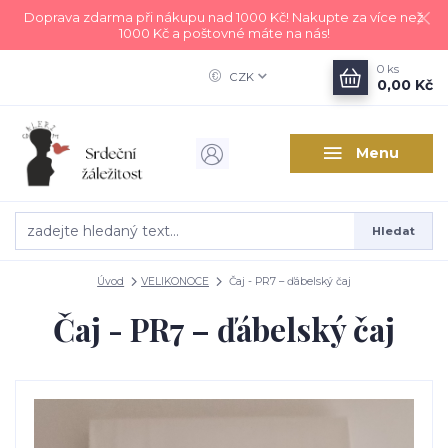
Doprava zdarma při nákupu nad 1000 Kč! Nakupte za více než
1000 Kč a poštovné máte na nás!
0
ks
CZK
0,00 Kč
Menu
Hledat
Úvod
VELIKONOCE
Čaj - PR7 – ďábelský čaj
Čaj - PR7 – ďábelský čaj