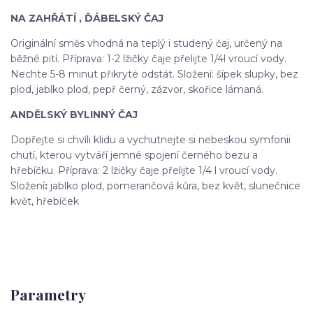
NA ZAHŘÁTÍ , ĎÁBELSKÝ ČAJ
Originální směs vhodná na teplý i studený čaj, určený na
běžné pití. Příprava: 1-2 lžičky čaje přelijte 1/4l vroucí vody.
Nechte 5-8 minut přikryté odstát. Složení: šípek slupky, bez
plod, jablko plod, pepř černý, zázvor, skořice lámaná.
ANDĚLSKÝ BYLINNÝ ČAJ
Dopřejte si chvíli klidu a vychutnejte si nebeskou symfonii
chutí, kterou vytváří jemné spojení černého bezu a
hřebíčku. Příprava: 2 lžičky čaje přelijte 1/4 l vroucí vody.
Složení
:
jablko plod, pomerančová kůra, bez květ, slunečnice
květ, hřebíček
Parametry