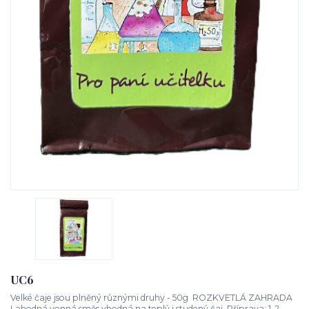
UC6
Velké čaje jsou plněný různými druhy - 50g ROZKVETLÁ ZAHRADA
Lahodná vonná směs vhodná na teplý i studený čaj. Příprava: 1-2