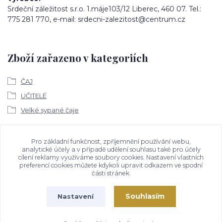
Srdeční záležitost s.r.o. 1.máje103/12 Liberec, 460 07. Tel.:
775 281 770, e-mail: srdecni-zalezitost@centrum.cz
Zboží zařazeno v kategoriích
ČAJ
UČITELÉ
Velké sypané čaje
Ke stažení
Pro základní funkčnost, zpříjemnění používání webu,
analytické účely a v případě udělení souhlasu také pro účely
cílení reklamy využíváme soubory cookies. Nastavení vlastních
Bezpečností upozornění
preferencí cookies můžete kdykoli upravit odkazem ve spodní
části stránek.
Souhlasím
Nastavení