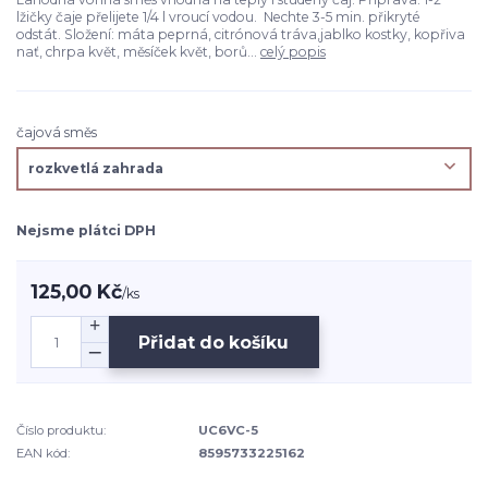
lžičky čaje přelijete 1/4 l vroucí vodou. Nechte 3-5 min. přikryté
odstát. Složení: máta peprná, citrónová tráva,jablko kostky, kopřiva
nať, chrpa květ, měsíček květ, borů...
celý popis
čajová směs
Nejsme plátci DPH
125,00 Kč
/
ks
Přidat do košíku
Číslo produktu:
UC6VC-5
EAN kód:
8595733225162