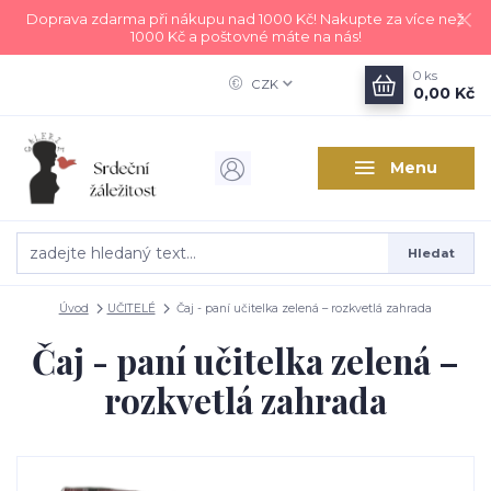
Doprava zdarma při nákupu nad 1000 Kč! Nakupte za více než
1000 Kč a poštovné máte na nás!
0
ks
CZK
0,00 Kč
Menu
Hledat
Úvod
UČITELÉ
Čaj - paní učitelka zelená – rozkvetlá zahrada
Čaj - paní učitelka zelená –
rozkvetlá zahrada