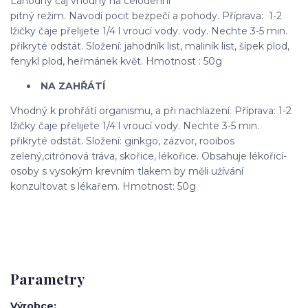
Lahodný čaj vhodný na celodenní
pitný režim. Navodí pocit bezpečí a pohody. Příprava: 1-2
lžičky čaje přelijete 1/4 l vroucí vody. vody. Nechte 3-5 min.
přikryté odstát. Složení: jahodník list, maliník list, šípek plod,
fenykl plod, heřmánek květ. Hmotnost : 50g
NA ZAHŘÁTÍ
Vhodný k prohřátí organismu, a při nachlazení. Příprava: 1-2
lžičky čaje přelijete 1/4 l vroucí vody. Nechte 3-5 min.
přikryté odstát. Složení: ginkgo, zázvor, rooibos
zelený,citrónová tráva, skořice, lékořice. Obsahuje lékořicí-
osoby s vysokým krevním tlakem by měli užívání
konzultovat s lékařem. Hmotnost: 50g
Parametry
Výrobce