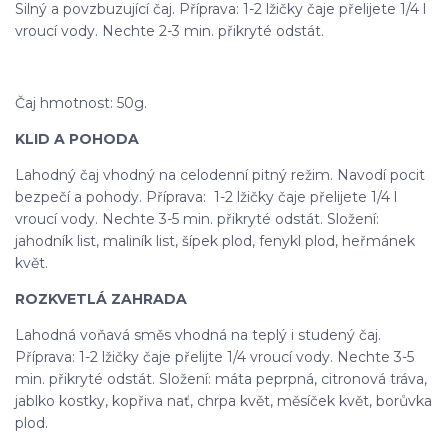
Silný a povzbuzující čaj. Příprava: 1-2 lžičky čaje přelijete 1/4 l
vroucí vody. Nechte 2-3 min. přikryté odstát.
Čaj hmotnost: 50g.
KLID A POHODA
Lahodný čaj vhodný na celodenní pitný režim. Navodí pocit
bezpečí a pohody. Příprava: 1-2 lžičky čaje přelijete 1/4 l
vroucí vody. Nechte 3-5 min. přikryté odstát. Složení:
jahodník list, maliník list, šípek plod, fenykl plod, heřmánek
květ.
ROZKVETLÁ ZAHRADA
Lahodná voňavá směs vhodná na teplý i studený čaj.
Příprava: 1-2 lžičky čaje přelijte 1/4 vroucí vody. Nechte 3-5
min. přikryté odstát. Složení: máta peprpná, citronová tráva,
jablko kostky, kopřiva nať, chrpa květ, měsíček květ, borůvka
plod.