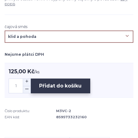
popis
čajová směs
Nejsme plátci DPH
125,00 Kč
/
ks
Přidat do košíku
Číslo produktu:
M3VC-2
EAN kód:
8595733232160