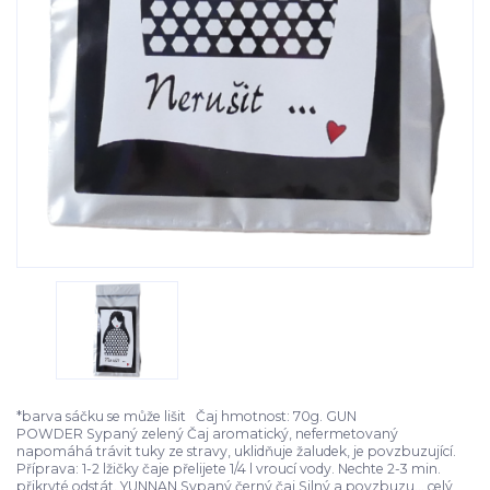
*barva sáčku se může lišit Čaj hmotnost: 70g. GUN
POWDER Sypaný zelený Čaj aromatický, nefermetovaný
napomáhá trávit tuky ze stravy, uklidňuje žaludek, je povzbuzující.
Příprava: 1-2 lžičky čaje přelijete 1/4 l vroucí vody. Nechte 2-3 min.
přikryté odstát. YUNNAN Sypaný černý čaj Silný a povzbuzu...
celý