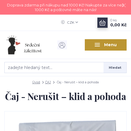
Doprava zdarma při nákupu nad 1000 Kč! Nakupte za více než
1000 Kč a poštovné máte na nás!
0
ks
CZK
0,00 Kč
Menu
Hledat
Úvod
ČAJ
Čaj - Nerušit – klid a pohoda
Čaj - Nerušit – klid a pohoda