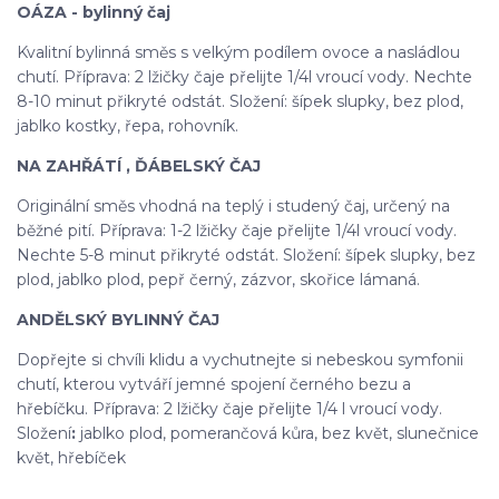
OÁZA - bylinný čaj
Kvalitní bylinná směs s velkým podílem ovoce a nasládlou
chutí. Příprava: 2 lžičky čaje přelijte 1/4l vroucí vody. Nechte
8-10 minut přikryté odstát. Složení: šípek slupky, bez plod,
jablko kostky, řepa, rohovník.
NA ZAHŘÁTÍ , ĎÁBELSKÝ ČAJ
Originální směs vhodná na teplý i studený čaj, určený na
běžné pití. Příprava: 1-2 lžičky čaje přelijte 1/4l vroucí vody.
Nechte 5-8 minut přikryté odstát. Složení: šípek slupky, bez
plod, jablko plod, pepř černý, zázvor, skořice lámaná.
ANDĚLSKÝ BYLINNÝ ČAJ
Dopřejte si chvíli klidu a vychutnejte si nebeskou symfonii
chutí, kterou vytváří jemné spojení černého bezu a
hřebíčku. Příprava: 2 lžičky čaje přelijte 1/4 l vroucí vody.
Složení
:
jablko plod, pomerančová kůra, bez květ, slunečnice
květ, hřebíček