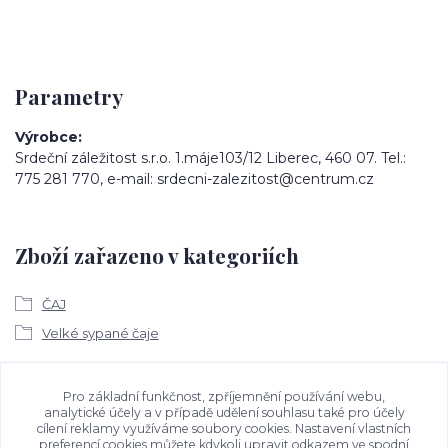
Parametry
Výrobce
Srdeční záležitost s.r.o. 1.máje103/12 Liberec, 460 07. Tel.:
775 281 770, e-mail: srdecni-zalezitost@centrum.cz
Zboží zařazeno v kategoriích
ČAJ
Velké sypané čaje
Ke stažení
Pro základní funkčnost, zpříjemnění používání webu,
analytické účely a v případě udělení souhlasu také pro účely
cílení reklamy využíváme soubory cookies. Nastavení vlastních
Bezpečností upozornění
preferencí cookies můžete kdykoli upravit odkazem ve spodní