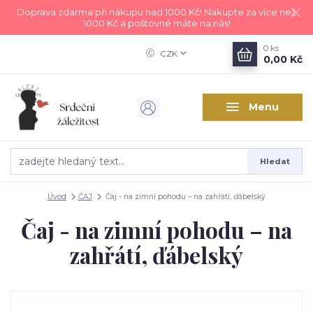
Doprava zdarma při nákupu nad 1000 Kč! Nakupte za více než
1000 Kč a poštovné máte na nás!
0
ks
CZK
0,00 Kč
Menu
Hledat
Úvod
ČAJ
Čaj - na zimní pohodu – na zahřátí, ďábelský
Čaj - na zimní pohodu – na
zahřátí, ďábelský