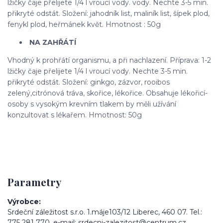
lžičky čaje přelijete 1/4 l vroucí vody. vody. Nechte 3-5 min.
přikryté odstát. Složení: jahodník list, maliník list, šípek plod,
fenykl plod, heřmánek květ. Hmotnost : 50g
NA ZAHŘÁTÍ
Vhodný k prohřátí organismu, a při nachlazení. Příprava: 1-2
lžičky čaje přelijete 1/4 l vroucí vody. Nechte 3-5 min.
přikryté odstát. Složení: ginkgo, zázvor, rooibos
zelený,citrónová tráva, skořice, lékořice. Obsahuje lékořicí-
osoby s vysokým krevním tlakem by měli užívání
konzultovat s lékařem. Hmotnost: 50g
Parametry
Výrobce
Srdeční záležitost s.r.o. 1.máje103/12 Liberec, 460 07. Tel.:
775 281 770, e-mail: srdecni-zalezitost@centrum.cz