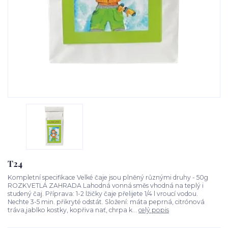
T24
Kompletní specifikace Velké čaje jsou plněný různými druhy - 50g
ROZKVETLÁ ZAHRADA Lahodná vonná směs vhodná na teplý i
studený čaj. Příprava: 1-2 lžičky čaje přelijete 1/4 l vroucí vodou.
Nechte 3-5 min. přikryté odstát. Složení: máta peprná, citrónová
tráva,jablko kostky, kopřiva nať, chrpa k...
celý popis