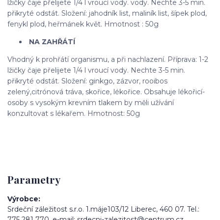
lžičky čaje přelijete 1/4 l vroucí vody. vody. Nechte 3-5 min.
přikryté odstát. Složení: jahodník list, maliník list, šípek plod,
fenykl plod, heřmánek květ. Hmotnost : 50g
NA ZAHŘÁTÍ
Vhodný k prohřátí organismu, a při nachlazení. Příprava: 1-2
lžičky čaje přelijete 1/4 l vroucí vody. Nechte 3-5 min.
přikryté odstát. Složení: ginkgo, zázvor, rooibos
zelený,citrónová tráva, skořice, lékořice. Obsahuje lékořicí-
osoby s vysokým krevním tlakem by měli užívání
konzultovat s lékařem. Hmotnost: 50g
Parametry
Výrobce
Srdeční záležitost s.r.o. 1.máje103/12 Liberec, 460 07. Tel.:
775 281 770, e-mail: srdecni-zalezitost@centrum.cz