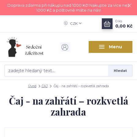
Doprava zdarma při nákupu nad 1000 Kč! Nakupte za více než
1000 Kč a poštovné máte na nás!
0
ks
CZK
0,00 Kč
Menu
Hledat
Úvod
ČAJ
Čaj - na zahřátí – rozkvetlá zahrada
Čaj - na zahřátí – rozkvetlá
zahrada