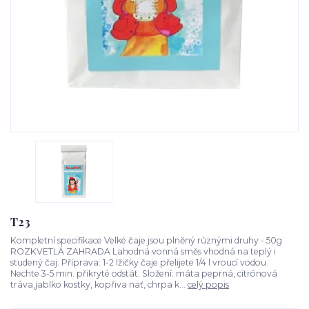
T23
Kompletní specifikace Velké čaje jsou plněný různými druhy - 50g
ROZKVETLÁ ZAHRADA Lahodná vonná směs vhodná na teplý i
studený čaj. Příprava: 1-2 lžičky čaje přelijete 1/4 l vroucí vodou.
Nechte 3-5 min. přikryté odstát. Složení: máta peprná, citrónová
tráva,jablko kostky, kopřiva nať, chrpa k...
celý popis