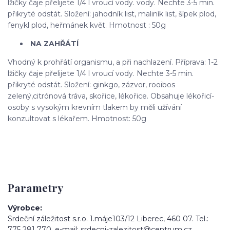
lžičky čaje přelijete 1/4 l vroucí vody. vody. Nechte 3-5 min.
přikryté odstát. Složení: jahodník list, maliník list, šípek plod,
fenykl plod, heřmánek květ. Hmotnost : 50g
NA ZAHŘÁTÍ
Vhodný k prohřátí organismu, a při nachlazení. Příprava: 1-2
lžičky čaje přelijete 1/4 l vroucí vody. Nechte 3-5 min.
přikryté odstát. Složení: ginkgo, zázvor, rooibos
zelený,citrónová tráva, skořice, lékořice. Obsahuje lékořicí-
osoby s vysokým krevním tlakem by měli užívání
konzultovat s lékařem. Hmotnost: 50g
Parametry
Výrobce
Srdeční záležitost s.r.o. 1.máje103/12 Liberec, 460 07. Tel.:
775 281 770, e-mail: srdecni-zalezitost@centrum.cz