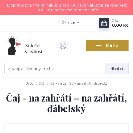
Doprava zdarma při nákupu nad 1000 Kč! Nakupte za více než
1000 Kč a poštovné máte na nás!
0
ks
CZK
0,00 Kč
Menu
Hledat
Úvod
ČAJ
Čaj - na zahřátí – na zahřátí, ďábelský
Čaj - na zahřátí – na zahřátí,
ďábelský