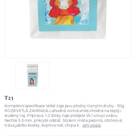
T23
Kompletní specifikace Velké čaje jsou plněný různými druhy - 50g
ROZKVETLÁ ZAHRADA Lahodná vonná směs vhodná na teplý i
studený čaj. Příprava: 1-2 lžičky čaje přelijete 1/4 l vroucí vodou.
Nechte 3-5 min. přikryté odstát. Složení: máta peprná, citrónová
tráva,jablko kostky, kopřiva nať, chrpa k...
celý popis