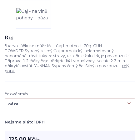
B14
*barva sáčku se může lišit Čaj hmotnost: 70g. GUN
POWDER Sypaný zelený Čaj aromatický, nefermetovaný
napomáhá trávit tuky ze stravy, uklidňuje žaludek, je povzbuzující.
Příprava: 1-2 lžičky čaje přelijete 1/4 l vroucí vody. Nechte 2-3 min.
přikryté odstát. YUNNAN Sypaný černý čaj Silný a povzbuzu...
celý
popis
čajová směs
Nejsme plátci DPH
125,00 Kč
/
ks