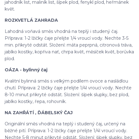
jahodník list, maliník list, šípek plod, fenykl plod, heřmánek
květ.
ROZKVETLÁ ZAHRADA
Lahodná voňavá směs vhodná na teplý i studený čaj.
Příprava: 1-2 lžičky čaje přelijte 1/4 vroucí vody. Nechte 3-5
min. přikryté odstát. Složení: máta peprpná, citronová tráva,
jablko kostky, kopřiva nať, chrpa květ, měsíček květ, borůvka
plod.
OÁZA - bylinný čaj
Kvalitní bylinná směs s velkým podílem ovoce a nasládlou
chutí. Příprava: 2 lžičky čaje přelijte 1/4l vroucí vody. Nechte
8-10 minut přikryté odstát. Složení: šípek slupky, bez plod,
jablko kostky, řepa, rohovník.
NA ZAHŘÁTÍ , ĎÁBELSKÝ ČAJ
Originální směs vhodná na teplý i studený čaj, určený na
běžné pití. Příprava: 1-2 lžičky čaje přelijte 1/4l vroucí vody.
Nechte 5-8 minut přikryté odstát. Složení: šípek slupky, bez