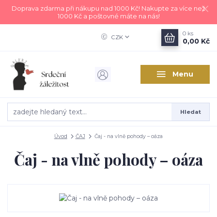
Doprava zdarma při nákupu nad 1000 Kč! Nakupte za více než
1000 Kč a poštovné máte na nás!
0
ks
CZK
0,00 Kč
Menu
Hledat
Úvod
ČAJ
Čaj - na vlně pohody – oáza
Čaj - na vlně pohody – oáza