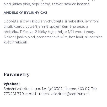
plod, jablko plod, pepř černý, zázvor, skořice lámaná.
ANDĚLSKÝ BYLINNÝ ČAJ
Dopřejte si chvíli klidu a vychutnejte si nebeskou symfonii
chutí, kterou vytváří jemné spojení černého bezu a
hřebíčku. Příprava: 2 lžičky čaje přelijte 1/4 l vroucí vody.
Složení
:
jablko plod, pomerančová kůra, bez květ, slunečnice
květ, hřebíček
Parametry
Výrobce
Srdeční záležitost s.r.o. 1.máje103/12 Liberec, 460 07. Tel.:
775 281 770, e-mail: srdecni-zalezitost@centrum.cz