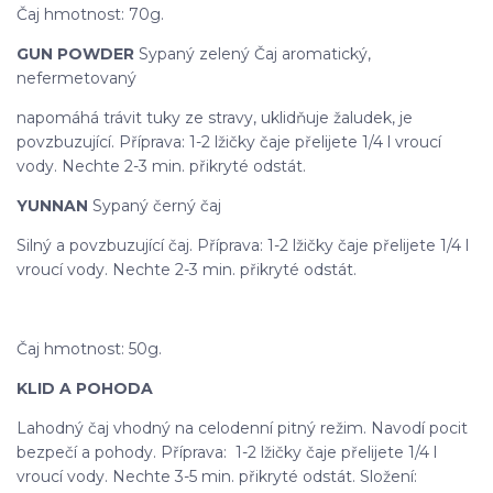
Čaj hmotnost: 70g.
GUN POWDER
Sypaný zelený Čaj aromatický,
nefermetovaný
napomáhá trávit tuky ze stravy, uklidňuje žaludek, je
povzbuzující. Příprava: 1-2 lžičky čaje přelijete 1/4 l vroucí
vody. Nechte 2-3 min. přikryté odstát.
YUNNAN
Sypaný černý čaj
Silný a povzbuzující čaj. Příprava: 1-2 lžičky čaje přelijete 1/4 l
vroucí vody. Nechte 2-3 min. přikryté odstát.
Čaj hmotnost: 50g.
KLID A POHODA
Lahodný čaj vhodný na celodenní pitný režim. Navodí pocit
bezpečí a pohody. Příprava: 1-2 lžičky čaje přelijete 1/4 l
vroucí vody. Nechte 3-5 min. přikryté odstát. Složení: