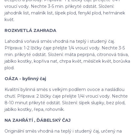
vroucí vody. Nechte 3-5 min. přikryté odstát. Složení:
jahodník list, maliník list, šípek plod, fenykl plod, heřmánek
květ.
ROZKVETLÁ ZAHRADA
Lahodná voňavá směs vhodná na teplý i studený čaj.
Příprava: 1-2 lžičky čaje přelijte 1/4 vroucí vody. Nechte 3-5
min. přikryté odstát. Složení: máta peprpná, citronová tráva,
jablko kostky, kopřiva nať, chrpa květ, měsíček květ, borůvka
plod.
OÁZA - bylinný čaj
Kvalitní bylinná směs s velkým podílem ovoce a nasládlou
chutí. Příprava: 2 lžičky čaje přelijte 1/4l vroucí vody. Nechte
8-10 minut přikryté odstát. Složení: šípek slupky, bez plod,
jablko kostky, řepa, rohovník.
NA ZAHŘÁTÍ , ĎÁBELSKÝ ČAJ
Originální směs vhodná na teplý i studený čaj, určený na