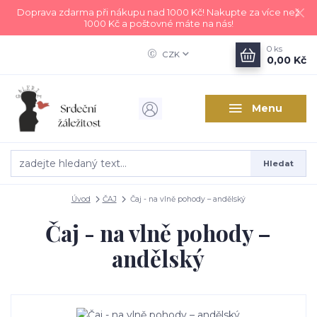
Doprava zdarma při nákupu nad 1000 Kč! Nakupte za více než
1000 Kč a poštovné máte na nás!
0
ks
CZK
0,00 Kč
Menu
Hledat
Úvod
ČAJ
Čaj - na vlně pohody – andělský
Čaj - na vlně pohody –
andělský