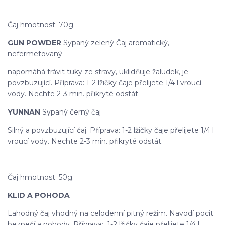
Čaj hmotnost: 70g.
GUN POWDER
Sypaný zelený Čaj aromatický,
nefermetovaný
napomáhá trávit tuky ze stravy, uklidňuje žaludek, je
povzbuzující. Příprava: 1-2 lžičky čaje přelijete 1/4 l vroucí
vody. Nechte 2-3 min. přikryté odstát.
YUNNAN
Sypaný černý čaj
Silný a povzbuzující čaj. Příprava: 1-2 lžičky čaje přelijete 1/4 l
vroucí vody. Nechte 2-3 min. přikryté odstát.
Čaj hmotnost: 50g.
KLID A POHODA
Lahodný čaj vhodný na celodenní pitný režim. Navodí pocit
bezpečí a pohody. Příprava: 1-2 lžičky čaje přelijete 1/4 l