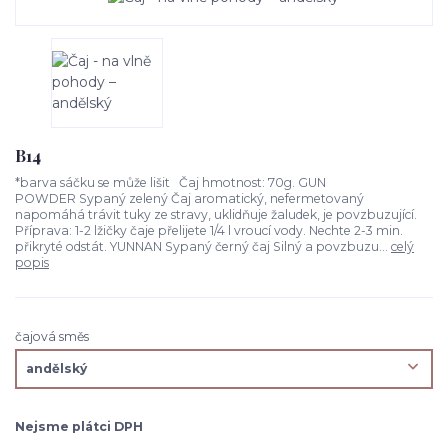
B14
*barva sáčku se může lišit Čaj hmotnost: 70g. GUN
POWDER Sypaný zelený Čaj aromatický, nefermetovaný
napomáhá trávit tuky ze stravy, uklidňuje žaludek, je povzbuzující.
Příprava: 1-2 lžičky čaje přelijete 1/4 l vroucí vody. Nechte 2-3 min.
přikryté odstát. YUNNAN Sypaný černý čaj Silný a povzbuzu...
celý
popis
čajová směs
Nejsme plátci DPH