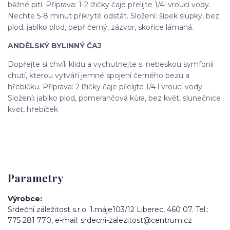
běžné pití. Příprava: 1-2 lžičky čaje přelijte 1/4l vroucí vody.
Nechte 5-8 minut přikryté odstát. Složení: šípek slupky, bez
plod, jablko plod, pepř černý, zázvor, skořice lámaná.
ANDĚLSKÝ BYLINNÝ ČAJ
Dopřejte si chvíli klidu a vychutnejte si nebeskou symfonii
chutí, kterou vytváří jemné spojení černého bezu a
hřebíčku. Příprava: 2 lžičky čaje přelijte 1/4 l vroucí vody.
Složení
:
jablko plod, pomerančová kůra, bez květ, slunečnice
květ, hřebíček
Parametry
Výrobce
Srdeční záležitost s.r.o. 1.máje103/12 Liberec, 460 07. Tel.:
775 281 770, e-mail: srdecni-zalezitost@centrum.cz