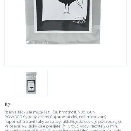
B7
*barva sáčku se může lišit Čaj hmotnost: 70g. GUN
POWDER Sypaný zelený Čaj aromatický, nefermetovaný
napomáhá trávit tuky ze stravy, uklidňuje žaludek, je povzbuzující.
Příprava: 1-2 lžičky čaje přelijete 1/4 l vroucí vody. Nechte 2-3 min.
přikryté odstát. YUNNAN Sypaný černý čaj Silný a povzbuzu...
celý