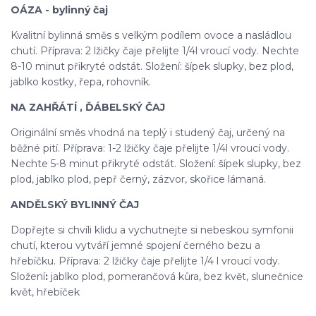
OÁZA - bylinný čaj
Kvalitní bylinná směs s velkým podílem ovoce a nasládlou
chutí. Příprava: 2 lžičky čaje přelijte 1/4l vroucí vody. Nechte
8-10 minut přikryté odstát. Složení: šípek slupky, bez plod,
jablko kostky, řepa, rohovník.
NA ZAHŘÁTÍ , ĎÁBELSKÝ ČAJ
Originální směs vhodná na teplý i studený čaj, určený na
běžné pití. Příprava: 1-2 lžičky čaje přelijte 1/4l vroucí vody.
Nechte 5-8 minut přikryté odstát. Složení: šípek slupky, bez
plod, jablko plod, pepř černý, zázvor, skořice lámaná.
ANDĚLSKÝ BYLINNÝ ČAJ
Dopřejte si chvíli klidu a vychutnejte si nebeskou symfonii
chutí, kterou vytváří jemné spojení černého bezu a
hřebíčku. Příprava: 2 lžičky čaje přelijte 1/4 l vroucí vody.
Složení
:
jablko plod, pomerančová kůra, bez květ, slunečnice
květ, hřebíček