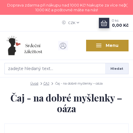
Doprava zdarma při nákupu nad 1000 Kč! Nakupte za více než
1000 Kč a poštovné máte na nás!
0
ks
CZK
0,00 Kč
Menu
Hledat
Úvod
ČAJ
Čaj - na dobré myšlenky – oáza
Čaj - na dobré myšlenky –
oáza