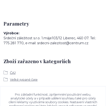
Parametry
Výrobce
Srdeční záležitost s.r.o. 1.máje103/12 Liberec, 460 07. Tel.:
775 281 770, e-mail: srdecni-zalezitost@centrum.cz
Zboží zařazeno v kategoriích
ČAJ
Velké sypané čaje
Ke stažení
Pro základní funkčnost, zpříjemnění používání webu,
analytické účely a v případě udělení souhlasu také pro účely
cílení reklamy využíváme soubory cookies. Nastavení vlastních
Bezpečností upozornění
preferencí cookies můžete kdykoli upravit odkazem ve spodní