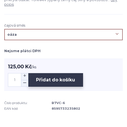
popis
čajová směs
Nejsme plátci DPH
125,00 Kč
/
ks
Přidat do košíku
Číslo produktu:
B7VC-6
EAN kód:
8595733235802