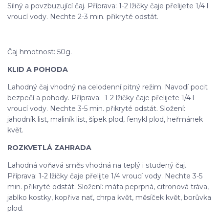
Silný a povzbuzující čaj. Příprava: 1-2 lžičky čaje přelijete 1/4 l
vroucí vody. Nechte 2-3 min. přikryté odstát.
Čaj hmotnost: 50g.
KLID A POHODA
Lahodný čaj vhodný na celodenní pitný režim. Navodí pocit
bezpečí a pohody. Příprava: 1-2 lžičky čaje přelijete 1/4 l
vroucí vody. Nechte 3-5 min. přikryté odstát. Složení:
jahodník list, maliník list, šípek plod, fenykl plod, heřmánek
květ.
ROZKVETLÁ ZAHRADA
Lahodná voňavá směs vhodná na teplý i studený čaj.
Příprava: 1-2 lžičky čaje přelijte 1/4 vroucí vody. Nechte 3-5
min. přikryté odstát. Složení: máta peprpná, citronová tráva,
jablko kostky, kopřiva nať, chrpa květ, měsíček květ, borůvka
plod.