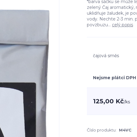
*barva sáčku se může 
zelený Čaj aromatický,
uklidňuje žaludek, je povz
vody. Nechte 2-3 min. 
povzbuzu...
celý popis
čajová směs
Nejsme plátci DPH
125,00 Kč
/
ks
Číslo produktu:
M4VC