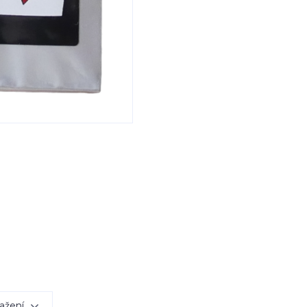
ažení