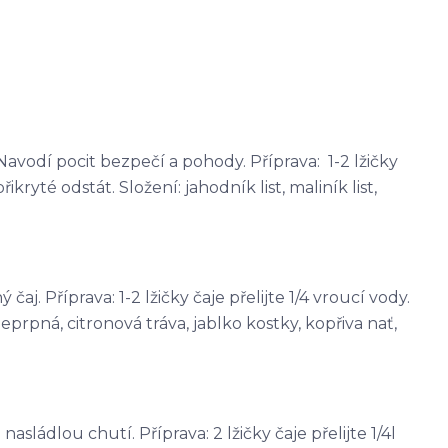
avodí pocit bezpečí a pohody. Příprava: 1-2 lžičky
řikryté odstát. Složení: jahodník list, maliník list,
j. Příprava: 1-2 lžičky čaje přelijte 1/4 vroucí vody.
eprpná, citronová tráva, jablko kostky, kopřiva nať,
sládlou chutí. Příprava: 2 lžičky čaje přelijte 1/4l