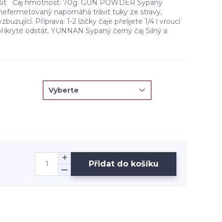
lišit Čaj hmotnost: 70g. GUN POWDER Sypaný
 nefermetovaný napomáhá trávit tuky ze stravy,
buzující. Příprava: 1-2 lžičky čaje přelijete 1/4 l vroucí
přikryté odstát. YUNNAN Sypaný černý čaj Silný a
Přidat do košíku