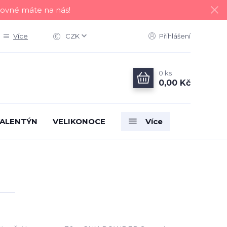
tovné máte na nás!
Více
CZK
Přihlášení
0
ks
0,00 Kč
ALENTÝN
VELIKONOCE
Více