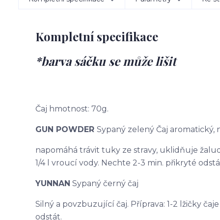
Kompletní specifikace
*barva sáčku se může lišit
Čaj hmotnost: 70g.
GUN POWDER
Sypaný zelený Čaj aromatický,
napomáhá trávit tuky ze stravy, uklidňuje žaludek
1/4 l vroucí vody. Nechte 2-3 min. přikryté odstá
YUNNAN
Sypaný černý čaj
Silný a povzbuzující čaj. Příprava: 1-2 lžičky čaj
odstát.