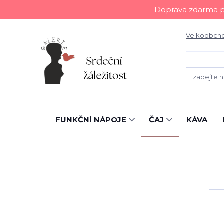
Doprava zdarma př
Velkoobch
FUNKČNÍ NÁPOJE
ČAJ
KÁVA