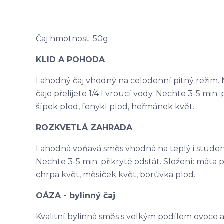
Čaj hmotnost: 50g.
KLID A POHODA
Lahodný čaj vhodný na celodenní pitný režim. N
čaje přelijete 1/4 l vroucí vody. Nechte 3-5 min. p
šípek plod, fenykl plod, heřmánek květ.
ROZKVETLÁ ZAHRADA
Lahodná voňavá směs vhodná na teplý i studený ča
Nechte 3-5 min. přikryté odstát. Složení: máta p
chrpa květ, měsíček květ, borůvka plod.
OÁZA - bylinný čaj
Kvalitní bylinná směs s velkým podílem ovoce a na