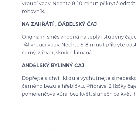
vroucí vody. Nechte 8-10 minut přikryté odstát. 
rohovník.
NA ZAHŘÁTÍ , ĎÁBELSKÝ ČAJ
Originální směs vhodná na teplý i studený čaj, ur
1/4l vroucí vody. Nechte 5-8 minut přikryté odst
černý, zázvor, skořice lámaná.
ANDĚLSKÝ BYLINNÝ ČAJ
Dopřejte si chvíli klidu a vychutnejte si nebes
černého bezu a hřebíčku. Příprava: 2 lžičky čaje 
pomerančová kůra, bez květ, slunečnice květ, 
Ke stažení