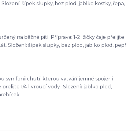
Složení: šípek slupky, bez plod, jablko kostky, řepa,
čený na běžné pití. Příprava: 1-2 lžičky čaje přelijte
át. Složení: šípek slupky, bez plod, jablko plod, pepř
kou symfonii chutí, kterou vytváří jemné spojení
přelijte 1/4 l vroucí vody. Složení
:
jablko plod,
hřebíček