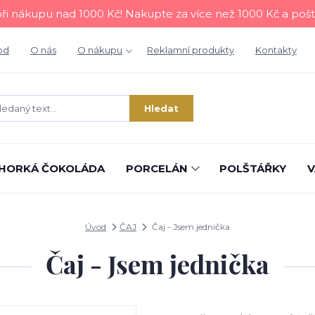
i nákupu nad 1000 Kč! Nakupte za více než 1000 Kč a poš
od
O nás
O nákupu
Reklamní produkty
Kontakty
Hledat
HORKÁ ČOKOLÁDA
PORCELÁN
POLŠTÁŘKY
V
Úvod
ČAJ
Čaj - Jsem jednička
Čaj - Jsem jednička