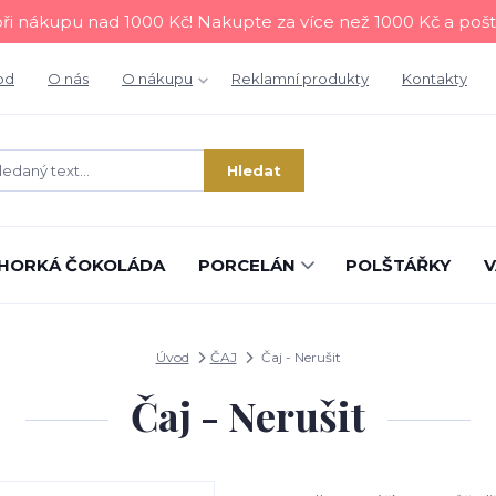
i nákupu nad 1000 Kč! Nakupte za více než 1000 Kč a poš
od
O nás
O nákupu
Reklamní produkty
Kontakty
Hledat
HORKÁ ČOKOLÁDA
PORCELÁN
POLŠTÁŘKY
V
Úvod
ČAJ
Čaj - Nerušit
Čaj - Nerušit