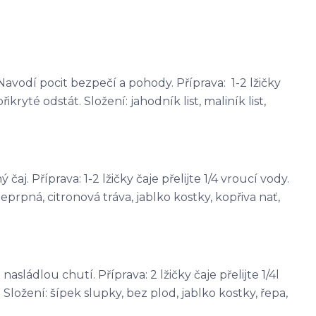
avodí pocit bezpečí a pohody. Příprava: 1-2 lžičky
řikryté odstát. Složení: jahodník list, maliník list,
j. Příprava: 1-2 lžičky čaje přelijte 1/4 vroucí vody.
eprpná, citronová tráva, jablko kostky, kopřiva nať,
sládlou chutí. Příprava: 2 lžičky čaje přelijte 1/4l
Složení: šípek slupky, bez plod, jablko kostky, řepa,