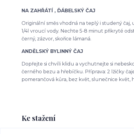
NA ZAHŘÁTÍ , ĎÁBELSKÝ ČAJ
Originální směs vhodná na teplý i studený čaj, ur
1/4l vroucí vody. Nechte 5-8 minut přikryté odst
černý, zázvor, skořice lámaná.
ANDĚLSKÝ BYLINNÝ ČAJ
Dopřejte si chvíli klidu a vychutnejte si nebes
černého bezu a hřebíčku. Příprava: 2 lžičky čaje 
pomerančová kůra, bez květ, slunečnice květ, 
Ke stažení
Bezpečností upozornění