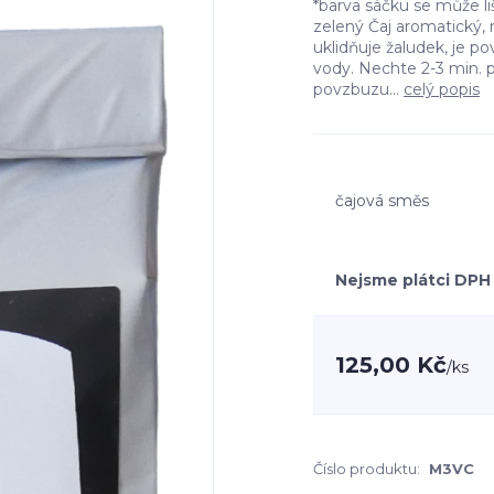
*barva sáčku se může 
zelený Čaj aromatický,
uklidňuje žaludek, je povz
vody. Nechte 2-3 min. 
povzbuzu...
celý popis
čajová směs
Nejsme plátci DPH
125,00 Kč
/
ks
Číslo produktu:
M3VC