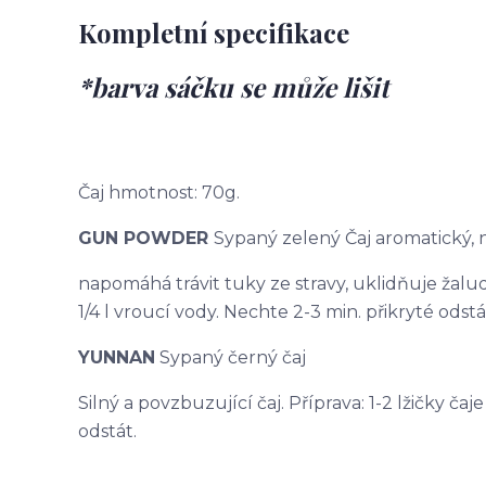
Kompletní specifikace
*barva sáčku se může lišit
Čaj hmotnost: 70g.
GUN POWDER
Sypaný zelený Čaj aromatický,
napomáhá trávit tuky ze stravy, uklidňuje žaludek
1/4 l vroucí vody. Nechte 2-3 min. přikryté odstá
YUNNAN
Sypaný černý čaj
Silný a povzbuzující čaj. Příprava: 1-2 lžičky čaj
odstát.