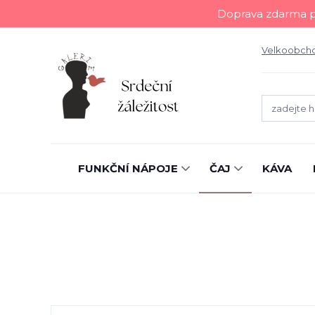
Doprava zdarma př
Velkoobch
FUNKČNÍ NÁPOJE
ČAJ
KÁVA