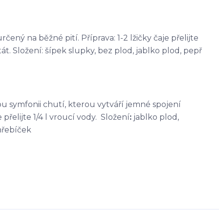
čený na běžné pití. Příprava: 1-2 lžičky čaje přelijte
át. Složení: šípek slupky, bez plod, jablko plod, pepř
kou symfonii chutí, kterou vytváří jemné spojení
přelijte 1/4 l vroucí vody. Složení
:
jablko plod,
hřebíček