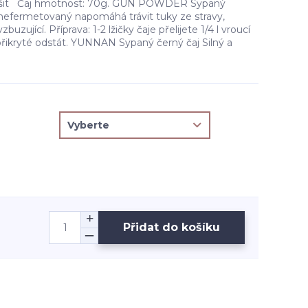
lišit Čaj hmotnost: 70g. GUN POWDER Sypaný
 nefermetovaný napomáhá trávit tuky ze stravy,
buzující. Příprava: 1-2 lžičky čaje přelijete 1/4 l vroucí
přikryté odstát. YUNNAN Sypaný černý čaj Silný a
Přidat do košíku