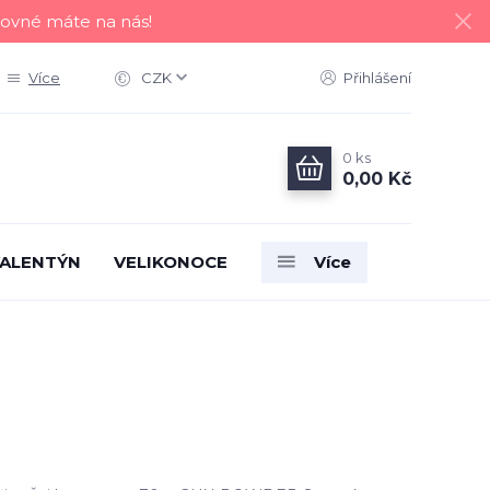
tovné máte na nás!
Více
CZK
Přihlášení
0
ks
0,00 Kč
ALENTÝN
VELIKONOCE
Více