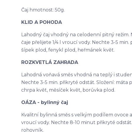
Čaj hmotnost: 50g.
KLID A POHODA
Lahodný čaj vhodný na celodenní pitný režim. N
čaje přelijete 1/4 l vroucí vody. Nechte 3-5 min. p
šípek plod, fenykl plod, heřmánek květ.
ROZKVETLÁ ZAHRADA
Lahodná voňavá směs vhodná na teplý i studený ča
Nechte 3-5 min. přikryté odstát. Složení: máta p
chrpa květ, měsíček květ, borůvka plod.
OÁZA - bylinný čaj
Kvalitní bylinná směs s velkým podílem ovoce a na
vroucí vody. Nechte 8-10 minut přikryté odstát. 
rohovník.