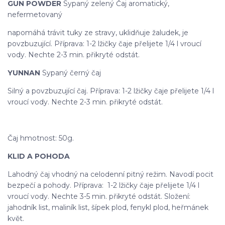
GUN POWDER
Sypaný zelený Čaj aromatický,
nefermetovaný
napomáhá trávit tuky ze stravy, uklidňuje žaludek, je
povzbuzující. Příprava: 1-2 lžičky čaje přelijete 1/4 l vroucí
vody. Nechte 2-3 min. přikryté odstát.
YUNNAN
Sypaný černý čaj
Silný a povzbuzující čaj. Příprava: 1-2 lžičky čaje přelijete 1/4 l
vroucí vody. Nechte 2-3 min. přikryté odstát.
Čaj hmotnost: 50g.
KLID A POHODA
Lahodný čaj vhodný na celodenní pitný režim. Navodí pocit
bezpečí a pohody. Příprava: 1-2 lžičky čaje přelijete 1/4 l
vroucí vody. Nechte 3-5 min. přikryté odstát. Složení:
jahodník list, maliník list, šípek plod, fenykl plod, heřmánek
květ.