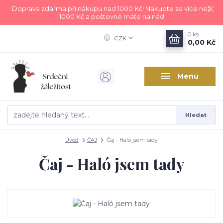
Doprava zdarma při nákupu nad 1000 Kč! Nakupte za více než
1000 Kč a poštovné máte na nás!
0
ks
CZK
0,00 Kč
Menu
Hledat
Úvod
ČAJ
Čaj - Haló jsem tady
Čaj - Haló jsem tady