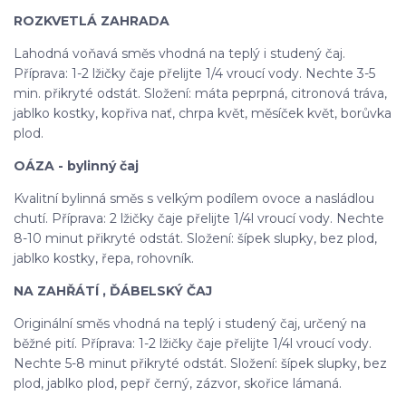
ROZKVETLÁ ZAHRADA
Lahodná voňavá směs vhodná na teplý i studený čaj.
Příprava: 1-2 lžičky čaje přelijte 1/4 vroucí vody. Nechte 3-5
min. přikryté odstát. Složení: máta peprpná, citronová tráva,
jablko kostky, kopřiva nať, chrpa květ, měsíček květ, borůvka
plod.
OÁZA - bylinný čaj
Kvalitní bylinná směs s velkým podílem ovoce a nasládlou
chutí. Příprava: 2 lžičky čaje přelijte 1/4l vroucí vody. Nechte
8-10 minut přikryté odstát. Složení: šípek slupky, bez plod,
jablko kostky, řepa, rohovník.
NA ZAHŘÁTÍ , ĎÁBELSKÝ ČAJ
Originální směs vhodná na teplý i studený čaj, určený na
běžné pití. Příprava: 1-2 lžičky čaje přelijte 1/4l vroucí vody.
Nechte 5-8 minut přikryté odstát. Složení: šípek slupky, bez
plod, jablko plod, pepř černý, zázvor, skořice lámaná.