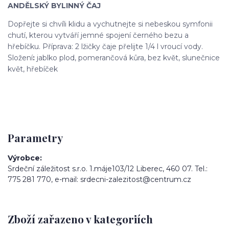
ANDĚLSKÝ BYLINNÝ ČAJ
Dopřejte si chvíli klidu a vychutnejte si nebeskou symfonii
chutí, kterou vytváří jemné spojení černého bezu a
hřebíčku. Příprava: 2 lžičky čaje přelijte 1/4 l vroucí vody.
Složení
:
jablko plod, pomerančová kůra, bez květ, slunečnice
květ, hřebíček
Parametry
Výrobce
Srdeční záležitost s.r.o. 1.máje103/12 Liberec, 460 07. Tel.:
775 281 770, e-mail: srdecni-zalezitost@centrum.cz
Zboží zařazeno v kategoriích