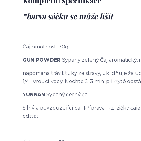
Kompletní specifikace
*barva sáčku se může lišit
Čaj hmotnost: 70g.
GUN POWDER
Sypaný zelený Čaj aromatický,
napomáhá trávit tuky ze stravy, uklidňuje žaludek
1/4 l vroucí vody. Nechte 2-3 min. přikryté odstá
YUNNAN
Sypaný černý čaj
Silný a povzbuzující čaj. Příprava: 1-2 lžičky čaj
odstát.