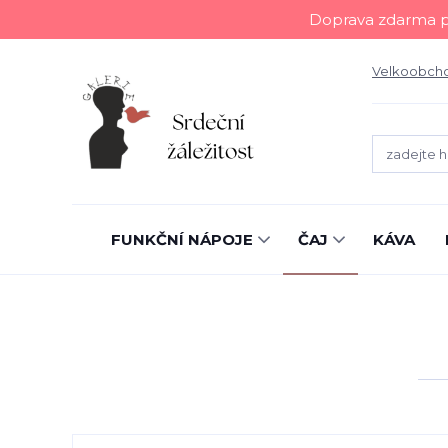
Doprava zdarma př
Velkoobch
FUNKČNÍ NÁPOJE
ČAJ
KÁVA