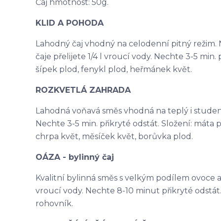
Čaj hmotnost: 50g.
KLID A POHODA
Lahodný čaj vhodný na celodenní pitný režim. N
čaje přelijete 1/4 l vroucí vody. Nechte 3-5 min. p
šípek plod, fenykl plod, heřmánek květ.
ROZKVETLÁ ZAHRADA
Lahodná voňavá směs vhodná na teplý i studený ča
Nechte 3-5 min. přikryté odstát. Složení: máta p
chrpa květ, měsíček květ, borůvka plod.
OÁZA - bylinný čaj
Kvalitní bylinná směs s velkým podílem ovoce a na
vroucí vody. Nechte 8-10 minut přikryté odstát. 
rohovník.