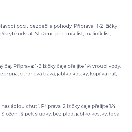
avodí pocit bezpečí a pohody. Příprava: 1-2 lžičky
řikryté odstát. Složení: jahodník list, maliník list,
j. Příprava: 1-2 lžičky čaje přelijte 1/4 vroucí vody.
eprpná, citronová tráva, jablko kostky, kopřiva nať,
sládlou chutí. Příprava: 2 lžičky čaje přelijte 1/4l
Složení: šípek slupky, bez plod, jablko kostky, řepa,