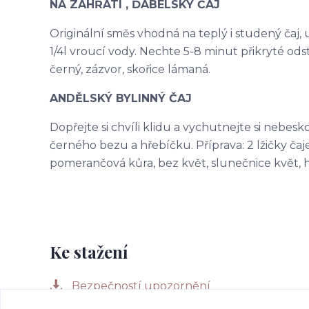
NA ZAHŘÁTÍ , ĎÁBELSKÝ ČAJ
Originální směs vhodná na teplý i studený čaj, ur
1/4l vroucí vody. Nechte 5-8 minut přikryté odst
černý, zázvor, skořice lámaná.
ANDĚLSKÝ BYLINNÝ ČAJ
Dopřejte si chvíli klidu a vychutnejte si nebes
černého bezu a hřebíčku. Příprava: 2 lžičky čaje 
pomerančová kůra, bez květ, slunečnice květ, 
Ke stažení
Bezpečností upozornění