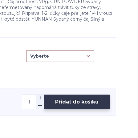
lišit Čaj hmotnost: 70g. GUN POWDER Sypaný
 nefermetovaný napomáhá trávit tuky ze stravy,
buzující. Příprava: 1-2 lžičky čaje přelijete 1/4 l vroucí
přikryté odstát. YUNNAN Sypaný černý čaj Silný a
Přidat do košíku