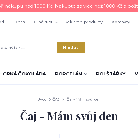
i nákupu nad 1000 Kč! Nakupte za více než 1000 Kč a poš
od
O nás
O nákupu
Reklamní produkty
Kontakty
Hledat
HORKÁ ČOKOLÁDA
PORCELÁN
POLŠTÁŘKY
V
Úvod
ČAJ
Čaj - Mám svůj den
Čaj - Mám svůj den