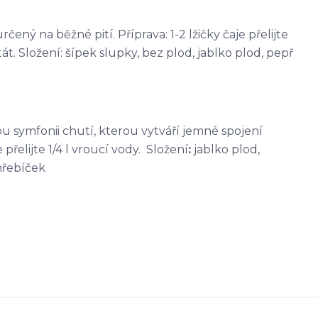
čený na běžné pití. Příprava: 1-2 lžičky čaje přelijte
át. Složení: šípek slupky, bez plod, jablko plod, pepř
kou symfonii chutí, kterou vytváří jemné spojení
přelijte 1/4 l vroucí vody. Složení
:
jablko plod,
hřebíček