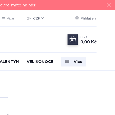
tovné máte na nás!
Více
CZK
Přihlášení
0
ks
0,00 Kč
ALENTÝN
VELIKONOCE
Více