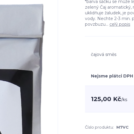
*barva sáčku se může 
zelený Čaj aromatický,
uklidňuje žaludek, je povz
vody. Nechte 2-3 min. 
povzbuzu...
celý popis
čajová směs
Nejsme plátci DPH
125,00 Kč
/
ks
Číslo produktu:
M7VC