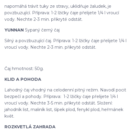
napomáhá trávit tuky ze stravy, uklidňuje žaludek, je
povzbuzující. Příprava: 1-2 lžičky čaje přelijete 1/4 l vroucí
vody. Nechte 2-3 min. přikryté odstát.
YUNNAN
Sypaný černý čaj
Silný a povzbuzující čaj. Příprava: 1-2 lžičky čaje přelijete 1/4 l
vroucí vody. Nechte 2-3 min. přikryté odstát.
Čaj hmotnost: 50g.
KLID A POHODA
Lahodný čaj vhodný na celodenní pitný režim. Navodí pocit
bezpečí a pohody. Příprava: 1-2 lžičky čaje přelijete 1/4 l
vroucí vody. Nechte 3-5 min. přikryté odstát. Složení:
jahodník list, maliník list, šípek plod, fenykl plod, heřmánek
květ.
ROZKVETLÁ ZAHRADA