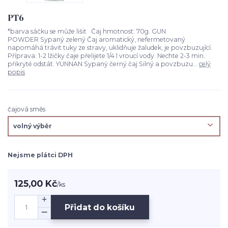
PT6
*barva sáčku se může lišit Čaj hmotnost: 70g. GUN
POWDER Sypaný zelený Čaj aromatický, nefermetovaný
napomáhá trávit tuky ze stravy, uklidňuje žaludek, je povzbuzující.
Příprava: 1-2 lžičky čaje přelijete 1/4 l vroucí vody. Nechte 2-3 min.
přikryté odstát. YUNNAN Sypaný černý čaj Silný a povzbuzu...
celý
popis
čajová směs
Nejsme plátci DPH
125,00 Kč
/
ks
Přidat do košíku