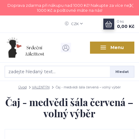
Doprava zdarma při nákupu nad 1000 Kč! Nakupte za více než
1000 Kč a poštovné máte na nás!
0
ks
CZK
0,00 Kč
Menu
Hledat
Úvod
VALENTÝN
Čaj - medvědi šála červená – volný výběr
Čaj - medvědi šála červená –
volný výběr