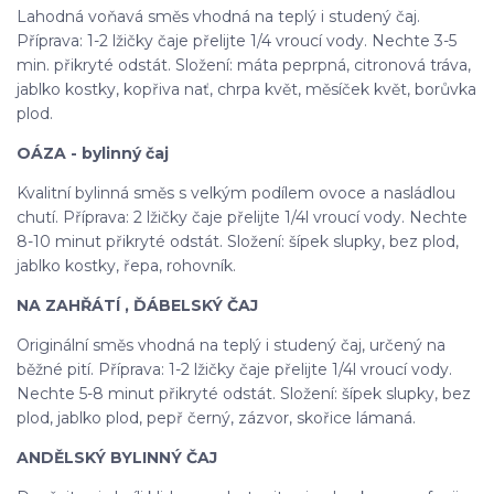
Lahodná voňavá směs vhodná na teplý i studený čaj.
Příprava: 1-2 lžičky čaje přelijte 1/4 vroucí vody. Nechte 3-5
min. přikryté odstát. Složení: máta peprpná, citronová tráva,
jablko kostky, kopřiva nať, chrpa květ, měsíček květ, borůvka
plod.
OÁZA - bylinný čaj
Kvalitní bylinná směs s velkým podílem ovoce a nasládlou
chutí. Příprava: 2 lžičky čaje přelijte 1/4l vroucí vody. Nechte
8-10 minut přikryté odstát. Složení: šípek slupky, bez plod,
jablko kostky, řepa, rohovník.
NA ZAHŘÁTÍ , ĎÁBELSKÝ ČAJ
Originální směs vhodná na teplý i studený čaj, určený na
běžné pití. Příprava: 1-2 lžičky čaje přelijte 1/4l vroucí vody.
Nechte 5-8 minut přikryté odstát. Složení: šípek slupky, bez
plod, jablko plod, pepř černý, zázvor, skořice lámaná.
ANDĚLSKÝ BYLINNÝ ČAJ