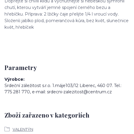
Dopřejte si chvíli klidu a vychutnejte si nebeskou symfonii
chutí, kterou vytváří jemné spojení černého bezu a
hřebíčku. Příprava: 2 lžičky čaje přelijte 1/4 l vroucí vody.
Složení
:
jablko plod, pomerančová kůra, bez květ, slunečnice
květ, hřebíček
Parametry
Výrobce
Srdeční záležitost s.r.o. 1.máje103/12 Liberec, 460 07. Tel.:
775 281 770, e-mail: srdecni-zalezitost@centrum.cz
Zboží zařazeno v kategoriích
VALENTÝN