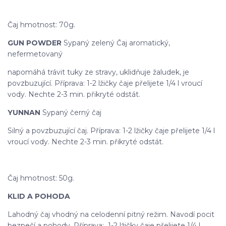
Čaj hmotnost: 70g.
GUN POWDER
Sypaný zelený Čaj aromatický,
nefermetovaný
napomáhá trávit tuky ze stravy, uklidňuje žaludek, je
povzbuzující. Příprava: 1-2 lžičky čaje přelijete 1/4 l vroucí
vody. Nechte 2-3 min. přikryté odstát.
YUNNAN
Sypaný černý čaj
Silný a povzbuzující čaj. Příprava: 1-2 lžičky čaje přelijete 1/4 l
vroucí vody. Nechte 2-3 min. přikryté odstát.
Čaj hmotnost: 50g.
KLID A POHODA
Lahodný čaj vhodný na celodenní pitný režim. Navodí pocit
bezpečí a pohody. Příprava: 1-2 lžičky čaje přelijete 1/4 l