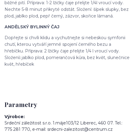
běžné pití. Příprava: 1-2 lžičky čaje přelijte 1/4l vroucí vody.
Nechte 5-8 minut přikryté odstát. Složení: šípek slupky, bez
plod, jablko plod, pepř černý, zázvor, skořice lámaná.
ANDĚLSKÝ BYLINNÝ ČAJ
Dopřejte si chvíli klidu a vychutnejte si nebeskou symfonii
chutí, kterou vytváří jemné spojení černého bezu a
hřebíčku. Příprava: 2 lžičky čaje přelijte 1/4 l vroucí vody.
Složení
:
jablko plod, pomerančová kůra, bez květ, slunečnice
květ, hřebíček
Parametry
Výrobce
Srdeční záležitost s.r.o. 1.máje103/12 Liberec, 460 07. Tel.:
775 281 770, e-mail: srdecni-zalezitost@centrum.cz