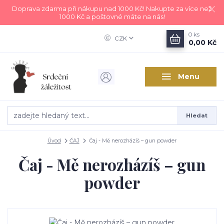
Doprava zdarma při nákupu nad 1000 Kč! Nakupte za více než
1000 Kč a poštovné máte na nás!
0
ks
CZK
0,00 Kč
Menu
Hledat
Úvod
ČAJ
Čaj - Mě nerozházíš – gun powder
Čaj - Mě nerozházíš – gun
powder