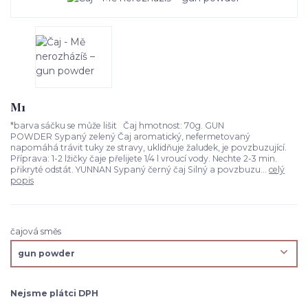
M1
*barva sáčku se může lišit Čaj hmotnost: 70g. GUN
POWDER Sypaný zelený Čaj aromatický, nefermetovaný
napomáhá trávit tuky ze stravy, uklidňuje žaludek, je povzbuzující.
Příprava: 1-2 lžičky čaje přelijete 1/4 l vroucí vody. Nechte 2-3 min.
přikryté odstát. YUNNAN Sypaný černý čaj Silný a povzbuzu...
celý
popis
čajová směs
Nejsme plátci DPH