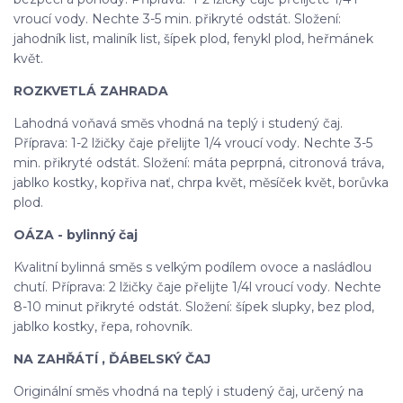
vroucí vody. Nechte 3-5 min. přikryté odstát. Složení:
jahodník list, maliník list, šípek plod, fenykl plod, heřmánek
květ.
ROZKVETLÁ ZAHRADA
Lahodná voňavá směs vhodná na teplý i studený čaj.
Příprava: 1-2 lžičky čaje přelijte 1/4 vroucí vody. Nechte 3-5
min. přikryté odstát. Složení: máta peprpná, citronová tráva,
jablko kostky, kopřiva nať, chrpa květ, měsíček květ, borůvka
plod.
OÁZA - bylinný čaj
Kvalitní bylinná směs s velkým podílem ovoce a nasládlou
chutí. Příprava: 2 lžičky čaje přelijte 1/4l vroucí vody. Nechte
8-10 minut přikryté odstát. Složení: šípek slupky, bez plod,
jablko kostky, řepa, rohovník.
NA ZAHŘÁTÍ , ĎÁBELSKÝ ČAJ
Originální směs vhodná na teplý i studený čaj, určený na