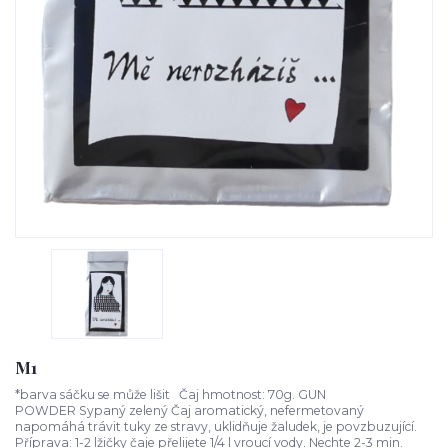
M1
*barva sáčku se může lišit Čaj hmotnost: 70g. GUN
POWDER Sypaný zelený Čaj aromatický, nefermetovaný
napomáhá trávit tuky ze stravy, uklidňuje žaludek, je povzbuzující.
Příprava: 1-2 lžičky čaje přelijete 1/4 l vroucí vody. Nechte 2-3 min.