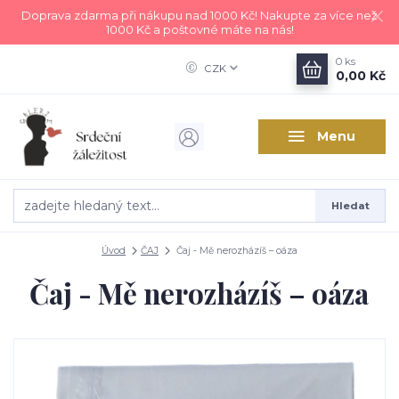
Doprava zdarma při nákupu nad 1000 Kč! Nakupte za více než
1000 Kč a poštovné máte na nás!
0
ks
CZK
0,00 Kč
Menu
Hledat
Úvod
ČAJ
Čaj - Mě nerozházíš – oáza
Čaj - Mě nerozházíš – oáza