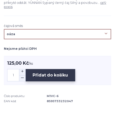
přikryté odstát. YUNNAN Sypaný černý čaj Silný a povzbuzu...
celý
popis
čajová směs
Nejsme plátci DPH
125,00 Kč
/
ks
Přidat do košíku
Číslo produktu:
M1VC-6
EAN kód:
8595733232047