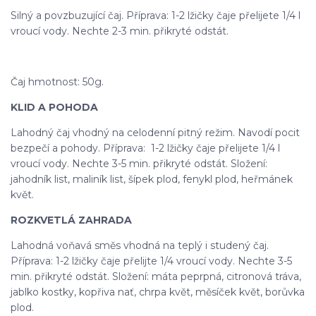
Silný a povzbuzující čaj. Příprava: 1-2 lžičky čaje přelijete 1/4 l
vroucí vody. Nechte 2-3 min. přikryté odstát.
Čaj hmotnost: 50g.
KLID A POHODA
Lahodný čaj vhodný na celodenní pitný režim. Navodí pocit
bezpečí a pohody. Příprava: 1-2 lžičky čaje přelijete 1/4 l
vroucí vody. Nechte 3-5 min. přikryté odstát. Složení:
jahodník list, maliník list, šípek plod, fenykl plod, heřmánek
květ.
ROZKVETLÁ ZAHRADA
Lahodná voňavá směs vhodná na teplý i studený čaj.
Příprava: 1-2 lžičky čaje přelijte 1/4 vroucí vody. Nechte 3-5
min. přikryté odstát. Složení: máta peprpná, citronová tráva,
jablko kostky, kopřiva nať, chrpa květ, měsíček květ, borůvka
plod.