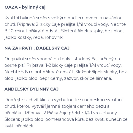
OÁZA - bylinný čaj
Kvalitní bylinná směs s velkým podílem ovoce a nasládlou
chutí. Příprava: 2 lžičky čaje přelijte 1/4l vroucí vody. Nechte
8-10 minut přikryté odstát. Složení: šípek slupky, bez plod,
jablko kostky, řepa, rohovník.
NA ZAHŘÁTÍ , ĎÁBELSKÝ ČAJ
Originální směs vhodná na teplý i studený čaj, určený na
běžné pití. Příprava: 1-2 lžičky čaje přelijte 1/4l vroucí vody.
Nechte 5-8 minut přikryté odstát. Složení: šípek slupky, bez
plod, jablko plod, pepř černý, zázvor, skořice lámaná.
ANDĚLSKÝ BYLINNÝ ČAJ
Dopřejte si chvíli klidu a vychutnejte si nebeskou symfonii
chutí, kterou vytváří jemné spojení černého bezu a
hřebíčku. Příprava: 2 lžičky čaje přelijte 1/4 l vroucí vody.
Složení
:
jablko plod, pomerančová kůra, bez květ, slunečnice
květ, hřebíček