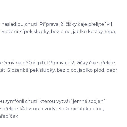
sládlou chutí. Příprava: 2 lžičky čaje přelijte 1/4l
Složení: šípek slupky, bez plod, jablko kostky, řepa,
čený na běžné pití. Příprava: 1-2 lžičky čaje přelijte
át. Složení: šípek slupky, bez plod, jablko plod, pepř
kou symfonii chutí, kterou vytváří jemné spojení
přelijte 1/4 l vroucí vody. Složení
:
jablko plod,
hřebíček