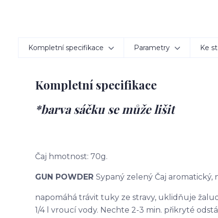
Kompletní specifikace
Parametry
Ke st
Kompletní specifikace
*barva sáčku se může lišit
Čaj hmotnost: 70g.
GUN POWDER
Sypaný zelený Čaj aromatický,
napomáhá trávit tuky ze stravy, uklidňuje žaludek
1/4 l vroucí vody. Nechte 2-3 min. přikryté odstá