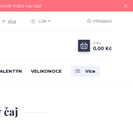
tovné máte na nás!
Více
CZK
Přihlášení
0
ks
0,00 Kč
ALENTÝN
VELIKONOCE
Více
 čaj