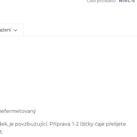
Číslo produktu:
M1VC-5
ažení
 nefermetovaný
, je povzbuzující. Příprava: 1-2 lžičky čaje přelijete
t.