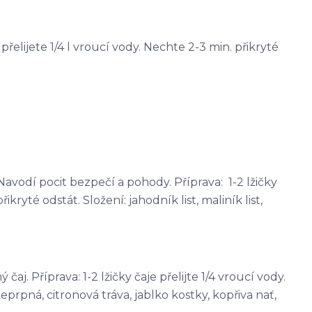
e přelijete 1/4 l vroucí vody. Nechte 2-3 min. přikryté
avodí pocit bezpečí a pohody. Příprava: 1-2 lžičky
řikryté odstát. Složení: jahodník list, maliník list,
j. Příprava: 1-2 lžičky čaje přelijte 1/4 vroucí vody.
eprpná, citronová tráva, jablko kostky, kopřiva nať,