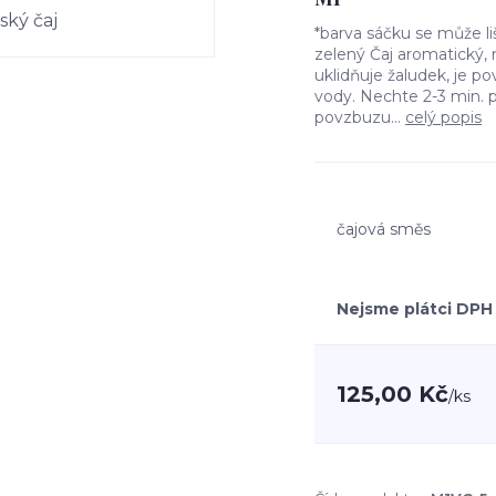
*barva sáčku se může 
zelený Čaj aromatický,
uklidňuje žaludek, je povz
vody. Nechte 2-3 min. 
povzbuzu...
celý popis
čajová směs
Nejsme plátci DPH
125,00 Kč
/
ks