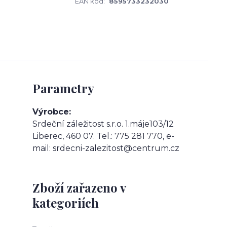
EAN kód:
8595733232030
Parametry
Výrobce
Srdeční záležitost s.r.o. 1.máje103/12
Liberec, 460 07. Tel.: 775 281 770, e-
mail: srdecni-zalezitost@centrum.cz
Zboží zařazeno v
kategoriích