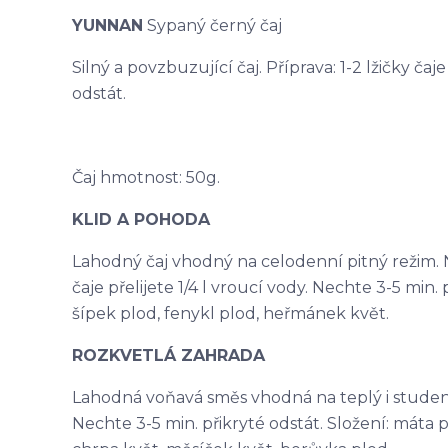
YUNNAN
Sypaný černý čaj
Silný a povzbuzující čaj. Příprava: 1-2 lžičky čaj
odstát.
Čaj hmotnost: 50g.
KLID A POHODA
Lahodný čaj vhodný na celodenní pitný režim. N
čaje přelijete 1/4 l vroucí vody. Nechte 3-5 min. p
šípek plod, fenykl plod, heřmánek květ.
ROZKVETLÁ ZAHRADA
Lahodná voňavá směs vhodná na teplý i studený ča
Nechte 3-5 min. přikryté odstát. Složení: máta p