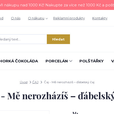
i nákupu nad 1000 Kč! Nakupte za více než 1000 Kč a poš
od
O nás
O nákupu
Reklamní produkty
Kontakty
Hledat
HORKÁ ČOKOLÁDA
PORCELÁN
POLŠTÁŘKY
V
Úvod
ČAJ
Čaj - Mě nerozházíš – ďábelský čaj
 - Mě nerozházíš – ďábelský
M1