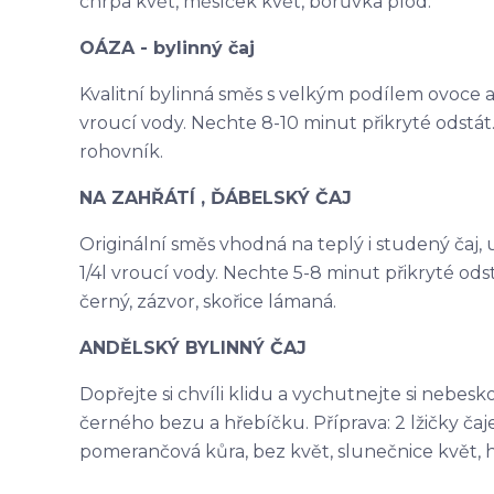
chrpa květ, měsíček květ, borůvka plod.
OÁZA - bylinný čaj
Kvalitní bylinná směs s velkým podílem ovoce a na
vroucí vody. Nechte 8-10 minut přikryté odstát. 
rohovník.
NA ZAHŘÁTÍ , ĎÁBELSKÝ ČAJ
Originální směs vhodná na teplý i studený čaj, ur
1/4l vroucí vody. Nechte 5-8 minut přikryté odst
černý, zázvor, skořice lámaná.
ANDĚLSKÝ BYLINNÝ ČAJ
Dopřejte si chvíli klidu a vychutnejte si nebes
černého bezu a hřebíčku. Příprava: 2 lžičky čaje 
pomerančová kůra, bez květ, slunečnice květ, 