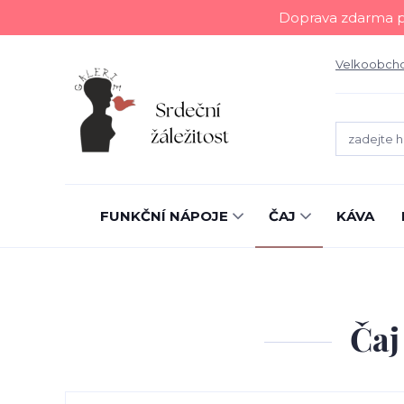
Doprava zdarma př
Velkoobch
FUNKČNÍ NÁPOJE
ČAJ
KÁVA
Čaj