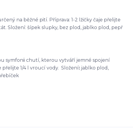
čený na běžné pití. Příprava: 1-2 lžičky čaje přelijte
át. Složení: šípek slupky, bez plod, jablko plod, pepř
kou symfonii chutí, kterou vytváří jemné spojení
přelijte 1/4 l vroucí vody. Složení
:
jablko plod,
hřebíček