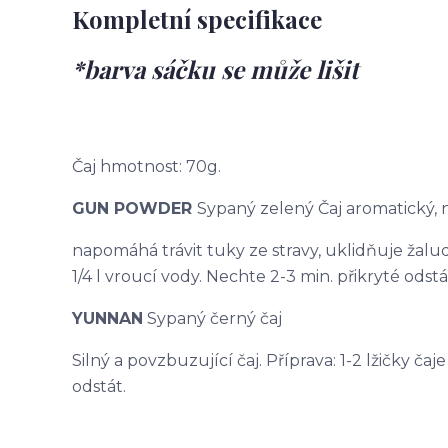
Kompletní specifikace
*barva sáčku se může lišit
Čaj hmotnost: 70g.
GUN POWDER
Sypaný zelený Čaj aromatický,
napomáhá trávit tuky ze stravy, uklidňuje žaludek
1/4 l vroucí vody. Nechte 2-3 min. přikryté odstá
YUNNAN
Sypaný černý čaj
Silný a povzbuzující čaj. Příprava: 1-2 lžičky čaj
odstát.