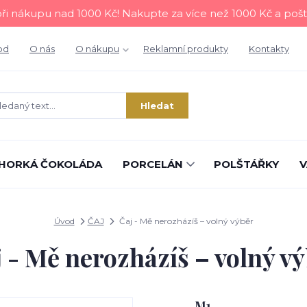
i nákupu nad 1000 Kč! Nakupte za více než 1000 Kč a poš
od
O nás
O nákupu
Reklamní produkty
Kontakty
Hledat
HORKÁ ČOKOLÁDA
PORCELÁN
POLŠTÁŘKY
V
Úvod
ČAJ
Čaj - Mě nerozházíš – volný výběr
 - Mě nerozházíš – volný v
M1