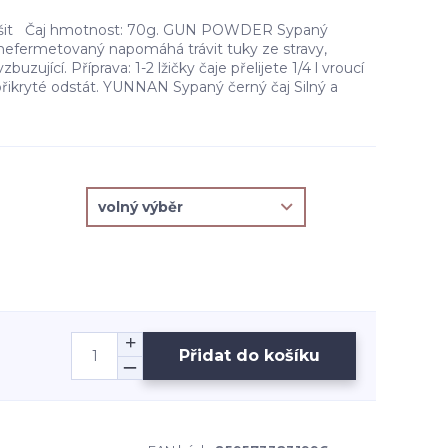
lišit Čaj hmotnost: 70g. GUN POWDER Sypaný
 nefermetovaný napomáhá trávit tuky ze stravy,
buzující. Příprava: 1-2 lžičky čaje přelijete 1/4 l vroucí
přikryté odstát. YUNNAN Sypaný černý čaj Silný a
Přidat do košíku