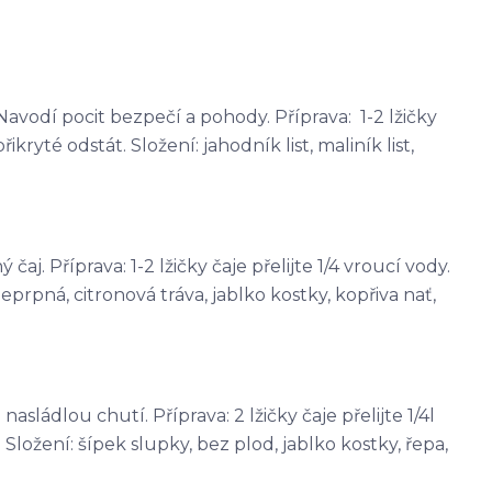
avodí pocit bezpečí a pohody. Příprava: 1-2 lžičky
řikryté odstát. Složení: jahodník list, maliník list,
j. Příprava: 1-2 lžičky čaje přelijte 1/4 vroucí vody.
eprpná, citronová tráva, jablko kostky, kopřiva nať,
sládlou chutí. Příprava: 2 lžičky čaje přelijte 1/4l
Složení: šípek slupky, bez plod, jablko kostky, řepa,