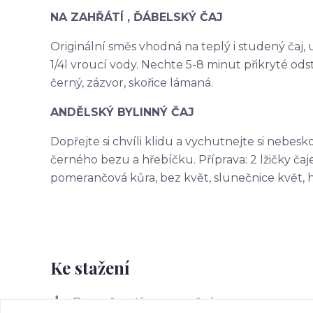
NA ZAHŘÁTÍ , ĎÁBELSKÝ ČAJ
Originální směs vhodná na teplý i studený čaj, ur
1/4l vroucí vody. Nechte 5-8 minut přikryté odst
černý, zázvor, skořice lámaná.
ANDĚLSKÝ BYLINNÝ ČAJ
Dopřejte si chvíli klidu a vychutnejte si nebes
černého bezu a hřebíčku. Příprava: 2 lžičky čaje 
pomerančová kůra, bez květ, slunečnice květ, 
Ke stažení
Bezpečností upozornění