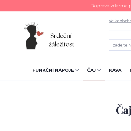
Doprava zdarma př
Velkoobch
FUNKČNÍ NÁPOJE
ČAJ
KÁVA
Čaj