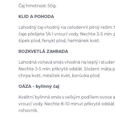
Čaj hmotnost: 50g.
KLID A POHODA
Lahodný čaj vhodný na celodenní pitný režim. N
čaje přelijete 1/4 l vroucí vody. Nechte 3-5 min. p
šípek plod, fenykl plod, heřmánek květ.
ROZKVETLÁ ZAHRADA
Lahodná voňavá směs vhodná na teplý i studený ča
Nechte 3-5 min. přikryté odstát. Složení: máta p
chrpa květ, měsíček květ, borůvka plod.
OÁZA - bylinný čaj
Kvalitní bylinná směs s velkým podílem ovoce a na
vroucí vody. Nechte 8-10 minut přikryté odstát. 
rohovník.