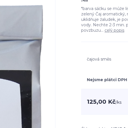
*barva sáčku se může 
zelený Čaj aromatický,
uklidňuje žaludek, je povz
vody. Nechte 2-3 min. 
povzbuzu...
celý popis
čajová směs
Nejsme plátci DPH
125,00 Kč
/
ks