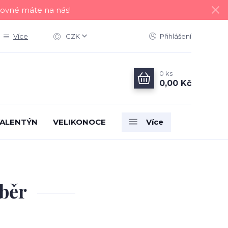
tovné máte na nás!
Více
CZK
Přihlášení
0
ks
0,00 Kč
ALENTÝN
VELIKONOCE
Více
ýběr