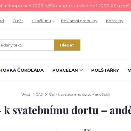
i nákupu nad 1000 Kč! Nakupte za více než 1000 Kč a poš
od
O nás
O nákupu
Reklamní produkty
Kontakty
Hledat
HORKÁ ČOKOLÁDA
PORCELÁN
POLŠTÁŘKY
V
Úvod
ČAJ
Čaj - k svatebnímu dortu – andělský
- k svatebnímu dortu – and
B35