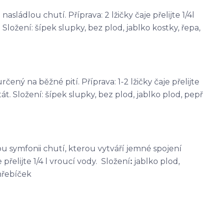
sládlou chutí. Příprava: 2 lžičky čaje přelijte 1/4l
Složení: šípek slupky, bez plod, jablko kostky, řepa,
čený na běžné pití. Příprava: 1-2 lžičky čaje přelijte
át. Složení: šípek slupky, bez plod, jablko plod, pepř
kou symfonii chutí, kterou vytváří jemné spojení
přelijte 1/4 l vroucí vody. Složení
:
jablko plod,
hřebíček