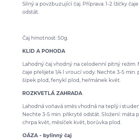
Silný a povzbuzující čaj. Příprava: 1-2 lžičky čaj
odstát.
Čaj hmotnost: 50g.
KLID A POHODA
Lahodný čaj vhodný na celodenní pitný režim. N
čaje přelijete 1/4 l vroucí vody. Nechte 3-5 min. p
šípek plod, fenykl plod, heřmánek květ.
ROZKVETLÁ ZAHRADA
Lahodná voňavá směs vhodná na teplý i studený ča
Nechte 3-5 min. přikryté odstát. Složení: máta p
chrpa květ, měsíček květ, borůvka plod.
OÁZA - bylinný čaj