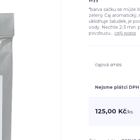
*barva sáčku se může 
zelený Čaj aromatický,
uklidňuje žaludek, je povz
vody. Nechte 2-3 min. 
povzbuzu...
celý popis
čajová směs
Nejsme plátci DPH
125,00 Kč
/
ks