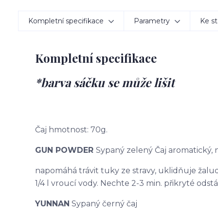
Kompletní specifikace
Parametry
Ke st
Kompletní specifikace
*barva sáčku se může lišit
Čaj hmotnost: 70g.
GUN POWDER
Sypaný zelený Čaj aromatický,
napomáhá trávit tuky ze stravy, uklidňuje žaludek
1/4 l vroucí vody. Nechte 2-3 min. přikryté odstá
YUNNAN
Sypaný černý čaj