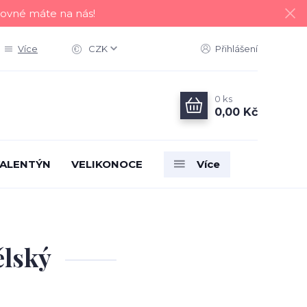
tovné máte na nás!
Více
CZK
Přihlášení
0
ks
0,00 Kč
ALENTÝN
VELIKONOCE
Více
ělský