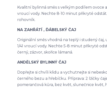
Kvalitní bylinná směs s velkým podílem ovoce a na
vroucí vody. Nechte 8-10 minut přikryté odstát. 
rohovník.
NA ZAHŘÁTÍ , ĎÁBELSKÝ ČAJ
Originální směs vhodná na teplý i studený čaj, ur
1/4l vroucí vody. Nechte 5-8 minut přikryté odst
černý, zázvor, skořice lámaná.
ANDĚLSKÝ BYLINNÝ ČAJ
Dopřejte si chvíli klidu a vychutnejte si nebes
černého bezu a hřebíčku. Příprava: 2 lžičky čaje 
pomerančová kůra, bez květ, slunečnice květ, 