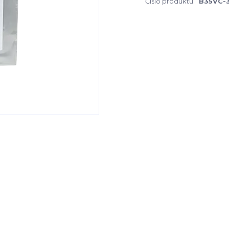
Číslo produktu:
B35VC-