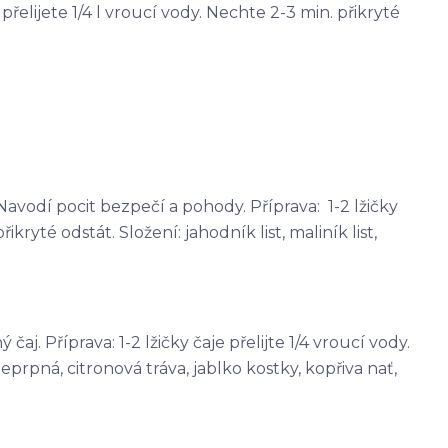
e přelijete 1/4 l vroucí vody. Nechte 2-3 min. přikryté
avodí pocit bezpečí a pohody. Příprava: 1-2 lžičky
řikryté odstát. Složení: jahodník list, maliník list,
j. Příprava: 1-2 lžičky čaje přelijte 1/4 vroucí vody.
eprpná, citronová tráva, jablko kostky, kopřiva nať,