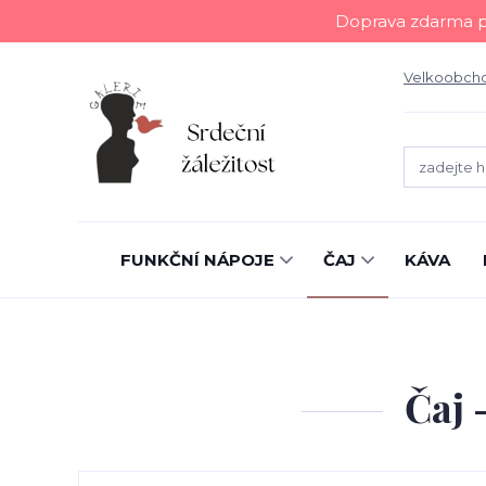
Doprava zdarma př
Velkoobch
FUNKČNÍ NÁPOJE
ČAJ
KÁVA
Čaj 