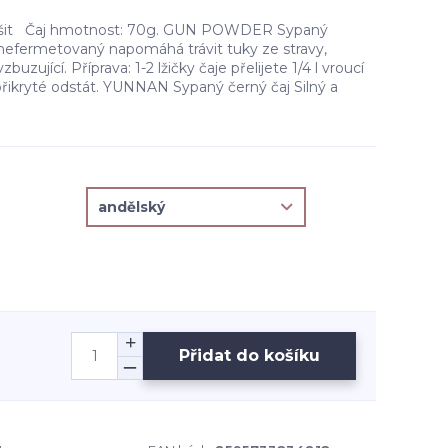
lišit Čaj hmotnost: 70g. GUN POWDER Sypaný
 nefermetovaný napomáhá trávit tuky ze stravy,
buzující. Příprava: 1-2 lžičky čaje přelijete 1/4 l vroucí
přikryté odstát. YUNNAN Sypaný černý čaj Silný a
Přidat do košíku