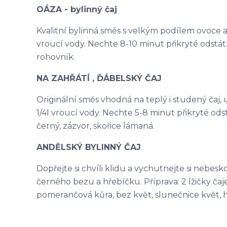
OÁZA - bylinný čaj
Kvalitní bylinná směs s velkým podílem ovoce a na
vroucí vody. Nechte 8-10 minut přikryté odstát. 
rohovník.
NA ZAHŘÁTÍ , ĎÁBELSKÝ ČAJ
Originální směs vhodná na teplý i studený čaj, ur
1/4l vroucí vody. Nechte 5-8 minut přikryté odst
černý, zázvor, skořice lámaná.
ANDĚLSKÝ BYLINNÝ ČAJ
Dopřejte si chvíli klidu a vychutnejte si nebes
černého bezu a hřebíčku. Příprava: 2 lžičky čaje 
pomerančová kůra, bez květ, slunečnice květ, 