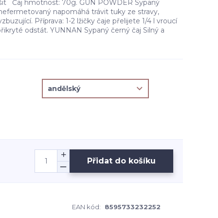
lišit Čaj hmotnost: 70g. GUN POWDER Sypaný
 nefermetovaný napomáhá trávit tuky ze stravy,
buzující. Příprava: 1-2 lžičky čaje přelijete 1/4 l vroucí
přikryté odstát. YUNNAN Sypaný černý čaj Silný a
Přidat do košíku
EAN kód:
8595733232252