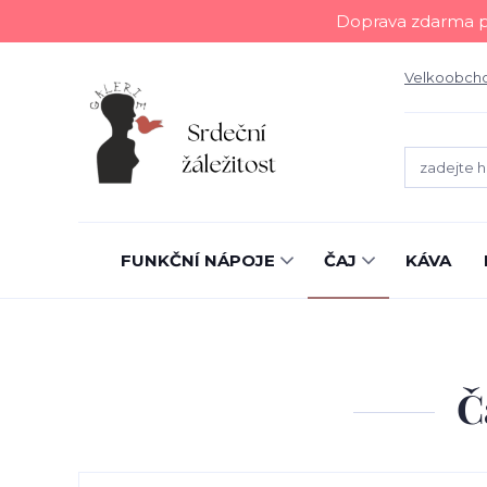
Doprava zdarma př
Velkoobch
FUNKČNÍ NÁPOJE
ČAJ
KÁVA
Č