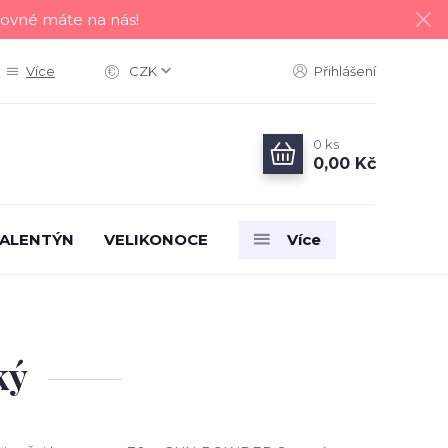
tovné máte na nás!
Více
CZK
Přihlášení
0
ks
0,00 Kč
ALENTÝN
VELIKONOCE
Více
ký