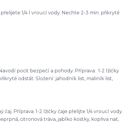
e přelijete 1/4 l vroucí vody. Nechte 2-3 min. přikryté
avodí pocit bezpečí a pohody. Příprava: 1-2 lžičky
řikryté odstát. Složení: jahodník list, maliník list,
j. Příprava: 1-2 lžičky čaje přelijte 1/4 vroucí vody.
eprpná, citronová tráva, jablko kostky, kopřiva nať,