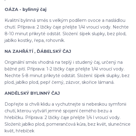
OÁZA - bylinný čaj
Kvalitní bylinná směs s velkým podílem ovoce a nasládlou
chutí. Příprava: 2 lžičky čaje přelijte 1/4l vroucí vody. Nechte
8-10 minut přikryté odstát. Složení: šípek slupky, bez plod,
jablko kostky, řepa, rohovník.
NA ZAHŘÁTÍ , ĎÁBELSKÝ ČAJ
Originální směs vhodná na teplý i studený čaj, určený na
běžné pití. Příprava: 1-2 lžičky čaje přelijte 1/4l vroucí vody.
Nechte 5-8 minut přikryté odstát. Složení: šípek slupky, bez
plod, jablko plod, pepř černý, zázvor, skořice lámaná.
ANDĚLSKÝ BYLINNÝ ČAJ
Dopřejte si chvíli klidu a vychutnejte si nebeskou symfonii
chutí, kterou vytváří jemné spojení černého bezu a
hřebíčku. Příprava: 2 lžičky čaje přelijte 1/4 l vroucí vody.
Složení
:
jablko plod, pomerančová kůra, bez květ, slunečnice
květ, hřebíček