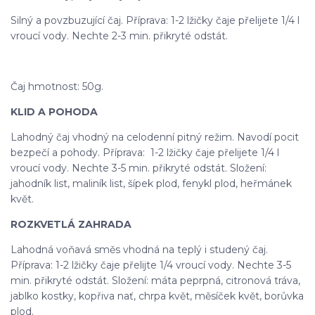
Silný a povzbuzující čaj. Příprava: 1-2 lžičky čaje přelijete 1/4 l
vroucí vody. Nechte 2-3 min. přikryté odstát.
Čaj hmotnost: 50g.
KLID A POHODA
Lahodný čaj vhodný na celodenní pitný režim. Navodí pocit
bezpečí a pohody. Příprava: 1-2 lžičky čaje přelijete 1/4 l
vroucí vody. Nechte 3-5 min. přikryté odstát. Složení:
jahodník list, maliník list, šípek plod, fenykl plod, heřmánek
květ.
ROZKVETLÁ ZAHRADA
Lahodná voňavá směs vhodná na teplý i studený čaj.
Příprava: 1-2 lžičky čaje přelijte 1/4 vroucí vody. Nechte 3-5
min. přikryté odstát. Složení: máta peprpná, citronová tráva,
jablko kostky, kopřiva nať, chrpa květ, měsíček květ, borůvka
plod.