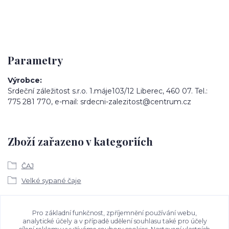
Parametry
Výrobce
Srdeční záležitost s.r.o. 1.máje103/12 Liberec, 460 07. Tel.:
775 281 770, e-mail: srdecni-zalezitost@centrum.cz
Zboží zařazeno v kategoriích
ČAJ
Velké sypané čaje
Ke stažení
Pro základní funkčnost, zpříjemnění používání webu,
analytické účely a v případě udělení souhlasu také pro účely