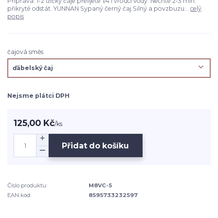
Příprava: 1-2 lžičky čaje přelijete 1/4 l vroucí vody. Nechte 2-3 min.
přikryté odstát. YUNNAN Sypaný černý čaj Silný a povzbuzu...
celý
popis
čajová směs
Nejsme plátci DPH
125,00 Kč
/
ks
Přidat do košíku
Číslo produktu:
M8VC-5
EAN kód:
8595733232597