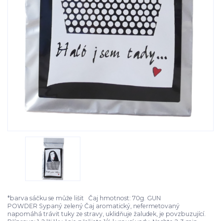
*barva sáčku se může lišit Čaj hmotnost: 70g. GUN
POWDER Sypaný zelený Čaj aromatický, nefermetovaný
napomáhá trávit tuky ze stravy, uklidňuje žaludek, je povzbuzující.