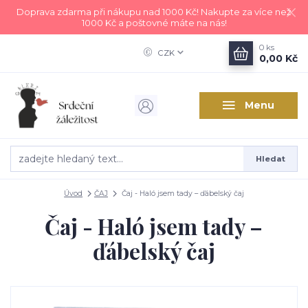
Doprava zdarma při nákupu nad 1000 Kč! Nakupte za více než
1000 Kč a poštovné máte na nás!
0
ks
CZK
0,00 Kč
Menu
Hledat
Úvod
ČAJ
Čaj - Haló jsem tady – ďábelský čaj
Čaj - Haló jsem tady –
ďábelský čaj