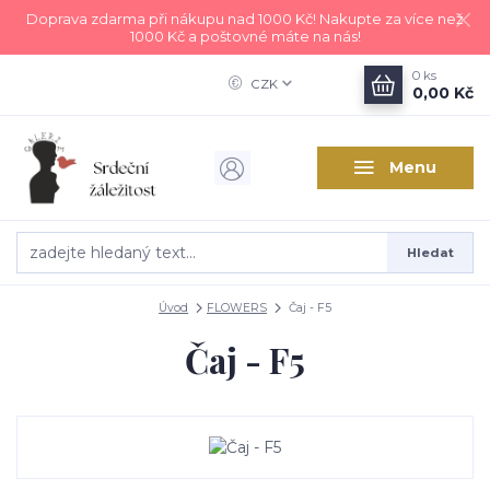
Doprava zdarma při nákupu nad 1000 Kč! Nakupte za více než
1000 Kč a poštovné máte na nás!
0
ks
CZK
0,00 Kč
Menu
Hledat
Úvod
FLOWERS
Čaj - F5
Čaj - F5