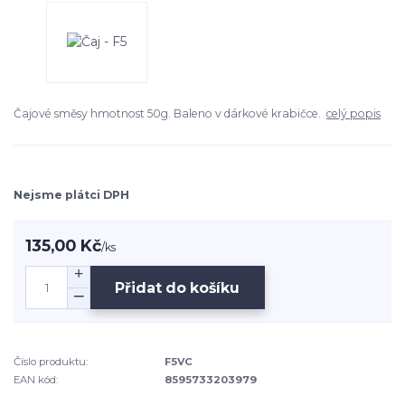
Čajové směsy hmotnost 50g. Baleno v dárkové krabičce.
celý popis
Nejsme plátci DPH
135,00 Kč
/
ks
Přidat do košíku
Číslo produktu:
F5VC
EAN kód:
8595733203979