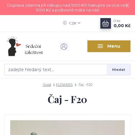
Doprava zdarma při nákupu nad 1000 Kč! Nakupte za více než
1000 Kč a poštovné máte na nás!
0
ks
CZK
0,00 Kč
Menu
Hledat
Úvod
FLOWERS
Čaj - F20
Čaj - F20