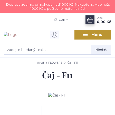
Doprava zdarma při nákupu nad 1000 Kč! Nakupte za více než
1000 Kč a poštovné máte na nás!
0
ks
CZK
0,00 Kč
Menu
Hledat
Úvod
FLOWERS
Čaj - F11
Čaj - F11