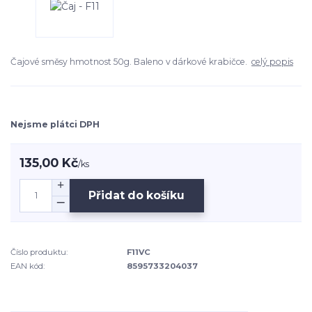
Čajové směsy hmotnost 50g. Baleno v dárkové krabičce.
celý popis
Nejsme plátci DPH
135,00 Kč
/
ks
Přidat do košíku
Číslo produktu:
F11VC
EAN kód:
8595733204037