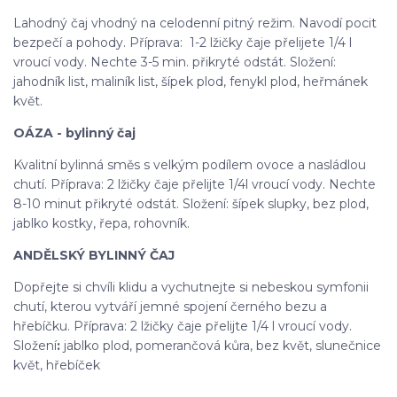
Lahodný čaj vhodný na celodenní pitný režim. Navodí pocit
bezpečí a pohody. Příprava: 1-2 lžičky čaje přelijete 1/4 l
vroucí vody. Nechte 3-5 min. přikryté odstát. Složení:
jahodník list, maliník list, šípek plod, fenykl plod, heřmánek
květ.
OÁZA - bylinný čaj
Kvalitní bylinná směs s velkým podílem ovoce a nasládlou
chutí. Příprava: 2 lžičky čaje přelijte 1/4l vroucí vody. Nechte
8-10 minut přikryté odstát. Složení: šípek slupky, bez plod,
jablko kostky, řepa, rohovník.
ANDĚLSKÝ BYLINNÝ ČAJ
Dopřejte si chvíli klidu a vychutnejte si nebeskou symfonii
chutí, kterou vytváří jemné spojení černého bezu a
hřebíčku. Příprava: 2 lžičky čaje přelijte 1/4 l vroucí vody.
Složení
:
jablko plod, pomerančová kůra, bez květ, slunečnice
květ, hřebíček