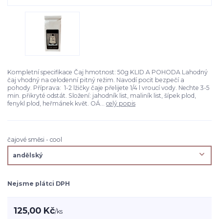
Kompletní specifikace Čaj hmotnost: 50g KLID A POHODA Lahodný
čaj vhodný na celodenní pitný režim. Navodí pocit bezpečí a
pohody. Příprava: 1-2 lžičky čaje přelijete 1/4 l vroucí vody. Nechte 3-5
min. přikryté odstát. Složení: jahodník list, maliník list, šípek plod,
fenykl plod, heřmánek květ. OÁ...
celý popis
čajové směsi - cool
Nejsme plátci DPH
125,00 Kč
/
ks