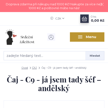
Doprava zdarma při nákupu nad 1000 Kč! Nakupte za více než
1000 Kč a poštovné máte na nás!
0
ks
CZK
0,00 Kč
Menu
Hledat
Úvod
ČAJ
Čaj - C9 - já jsem tady šéf – andělský
Čaj - C9 - já jsem tady šéf –
andělský