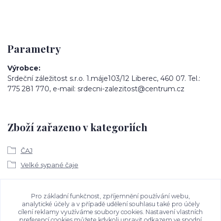
Parametry
Výrobce
Srdeční záležitost s.r.o. 1.máje103/12 Liberec, 460 07. Tel.:
775 281 770, e-mail: srdecni-zalezitost@centrum.cz
Zboží zařazeno v kategoriích
ČAJ
Velké sypané čaje
Ke stažení
Pro základní funkčnost, zpříjemnění používání webu,
analytické účely a v případě udělení souhlasu také pro účely
cílení reklamy využíváme soubory cookies. Nastavení vlastních
Bezpečností upozornění
preferencí cookies můžete kdykoli upravit odkazem ve spodní