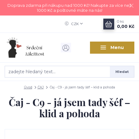
Doprava zdarma při nákupu nad 1000 Kč! Nakupte za více než
1000 Kč a poštovné máte na nás!
0
ks
CZK
0,00 Kč
Menu
Hledat
Úvod
ČAJ
Čaj - C9 - já jsem tady šéf – klid a pohoda
Čaj - C9 - já jsem tady šéf –
klid a pohoda