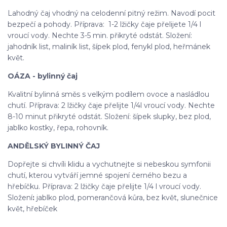
Lahodný čaj vhodný na celodenní pitný režim. Navodí pocit
bezpečí a pohody. Příprava: 1-2 lžičky čaje přelijete 1/4 l
vroucí vody. Nechte 3-5 min. přikryté odstát. Složení:
jahodník list, maliník list, šípek plod, fenykl plod, heřmánek
květ.
OÁZA - bylinný čaj
Kvalitní bylinná směs s velkým podílem ovoce a nasládlou
chutí. Příprava: 2 lžičky čaje přelijte 1/4l vroucí vody. Nechte
8-10 minut přikryté odstát. Složení: šípek slupky, bez plod,
jablko kostky, řepa, rohovník.
ANDĚLSKÝ BYLINNÝ ČAJ
Dopřejte si chvíli klidu a vychutnejte si nebeskou symfonii
chutí, kterou vytváří jemné spojení černého bezu a
hřebíčku. Příprava: 2 lžičky čaje přelijte 1/4 l vroucí vody.
Složení
:
jablko plod, pomerančová kůra, bez květ, slunečnice
květ, hřebíček