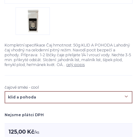
Kompletní specifikace Čaj hmotnost: 50g KLID A POHODA Lahodný
čaj vhodný na celodenní pitný režim. Navodí pocit bezpečí a
pohody. Příprava: 1-2 lžičky čaje přelijete 1/4 l vroucí vody. Nechte 3-5
min. přikryté odstát. Složení: jahodník list, maliník list, šípek plod,
fenykl plod, heřmánek květ. OÁ...
celý popis
čajové směsi - cool
Nejsme plátci DPH
125,00 Kč
/
ks