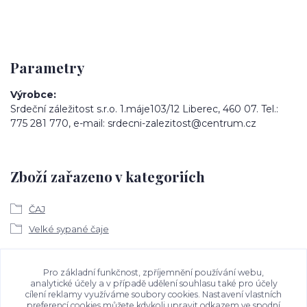
Parametry
Výrobce
Srdeční záležitost s.r.o. 1.máje103/12 Liberec, 460 07. Tel.:
775 281 770, e-mail: srdecni-zalezitost@centrum.cz
Zboží zařazeno v kategoriích
ČAJ
Velké sypané čaje
Ke stažení
Pro základní funkčnost, zpříjemnění používání webu,
analytické účely a v případě udělení souhlasu také pro účely
cílení reklamy využíváme soubory cookies. Nastavení vlastních
Bezpečností upozornění
preferencí cookies můžete kdykoli upravit odkazem ve spodní