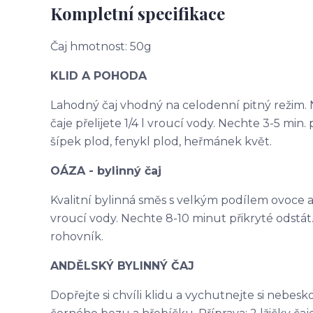
Kompletní specifikace
Čaj hmotnost: 50g
KLID A POHODA
Lahodný čaj vhodný na celodenní pitný režim. N
čaje přelijete 1/4 l vroucí vody. Nechte 3-5 min. p
šípek plod, fenykl plod, heřmánek květ.
OÁZA - bylinný čaj
Kvalitní bylinná směs s velkým podílem ovoce a na
vroucí vody. Nechte 8-10 minut přikryté odstát. 
rohovník.
ANDĚLSKÝ BYLINNÝ ČAJ
Dopřejte si chvíli klidu a vychutnejte si nebes