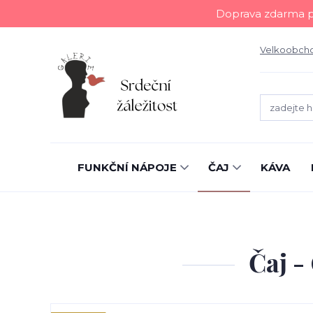
Doprava zdarma př
Velkoobch
FUNKČNÍ NÁPOJE
ČAJ
KÁVA
Čaj -