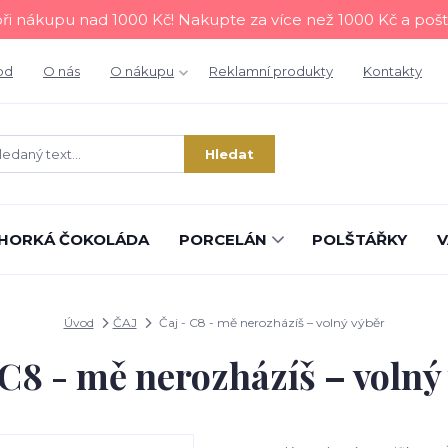
i nákupu nad 1000 Kč! Nakupte za více než 1000 Kč a poš
od
O nás
O nákupu
Reklamní produkty
Kontakty
Hledat
HORKÁ ČOKOLÁDA
PORCELÁN
POLŠTÁŘKY
V
Úvod
ČAJ
Čaj - C8 - mě nerozházíš – volný výběr
 C8 - mě nerozházíš – volný