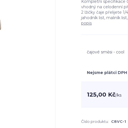
Kompletní specifikace
vhodný na celodenní pit
2 lžičky čaje přelijete 1
jahodník list, maliník li
popis
čajové směsi - cool
Nejsme plátci DPH
125,00 Kč
/
ks
Číslo produktu:
C8VC-1