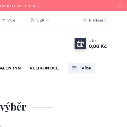
tovné máte na nás!
Více
CZK
Přihlášení
0
ks
0,00 Kč
ALENTÝN
VELIKONOCE
Více
 výběr