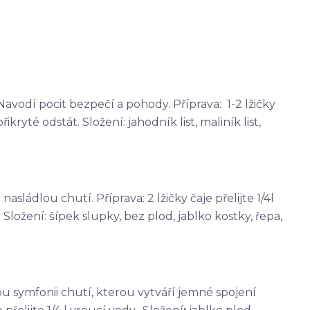
avodí pocit bezpečí a pohody. Příprava: 1-2 lžičky
řikryté odstát. Složení: jahodník list, maliník list,
sládlou chutí. Příprava: 2 lžičky čaje přelijte 1/4l
Složení: šípek slupky, bez plod, jablko kostky, řepa,
kou symfonii chutí, kterou vytváří jemné spojení