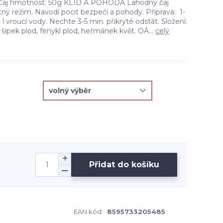
 Čaj hmotnost: 50g KLID A POHODA Lahodný čaj
ný režim. Navodí pocit bezpečí a pohody. Příprava: 1-
/4 l vroucí vody. Nechte 3-5 min. přikryté odstát. Složení:
st, šípek plod, fenykl plod, heřmánek květ. OÁ...
celý
Přidat do košíku
EAN kód:
8595733205485