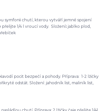
kou symfonii chutí, kterou vytváří jemné spojení
přelijte 1/4 l vroucí vody. Složení
:
jablko plod,
hřebíček
avodí pocit bezpečí a pohody. Příprava: 1-2 lžičky
řikryté odstát. Složení: jahodník list, maliník list,
sládlou chutí. Příprava: 2 lžičky čaje přelijte 1/4l