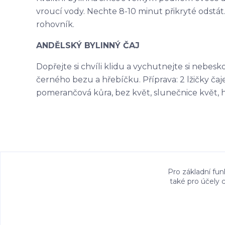
vroucí vody. Nechte 8-10 minut přikryté odstát. 
rohovník.
ANDĚLSKÝ BYLINNÝ ČAJ
Dopřejte si chvíli klidu a vychutnejte si nebes
černého bezu a hřebíčku. Příprava: 2 lžičky čaje 
pomerančová kůra, bez květ, slunečnice květ, 
Ke stažení
Pro základní fun
také pro účely 
Bezpečností upozornění