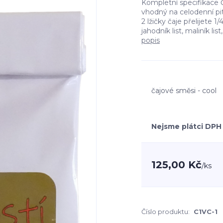
Kompletní specifikace
vhodný na celodenní pit
2 lžičky čaje přelijete 1
jahodník list, maliník li
popis
čajové směsi - cool
Nejsme plátci DPH
125,00 Kč
/
ks
Číslo produktu:
C1VC-1