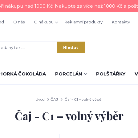
i nákupu nad 1000 Kč! Nakupte za více než 1000 Kč a poš
od
O nás
O nákupu
Reklamní produkty
Kontakty
Hledat
HORKÁ ČOKOLÁDA
PORCELÁN
POLŠTÁŘKY
V
Úvod
ČAJ
Čaj - C1 – volný výběr
Čaj - C1 – volný výběr