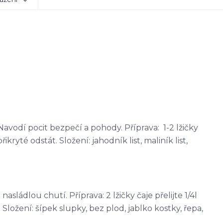
avodí pocit bezpečí a pohody. Příprava: 1-2 lžičky
řikryté odstát. Složení: jahodník list, maliník list,
sládlou chutí. Příprava: 2 lžičky čaje přelijte 1/4l
Složení: šípek slupky, bez plod, jablko kostky, řepa,