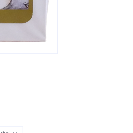
ažení