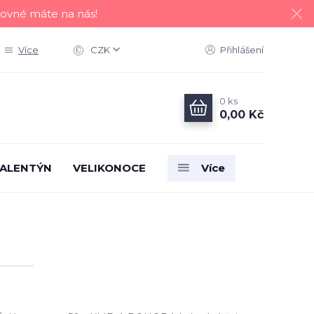
tovné máte na nás!
Více
CZK
Přihlášení
0
ks
0,00 Kč
ALENTÝN
VELIKONOCE
Více