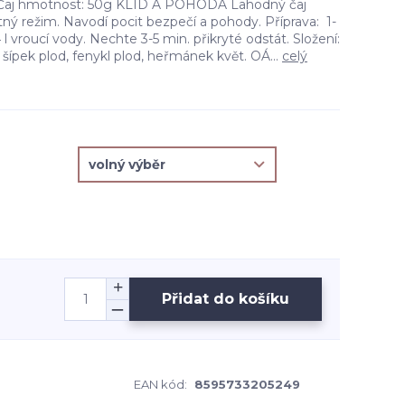
 Čaj hmotnost: 50g KLID A POHODA Lahodný čaj
ný režim. Navodí pocit bezpečí a pohody. Příprava: 1-
/4 l vroucí vody. Nechte 3-5 min. přikryté odstát. Složení:
st, šípek plod, fenykl plod, heřmánek květ. OÁ...
celý
Přidat do košíku
EAN kód:
8595733205249