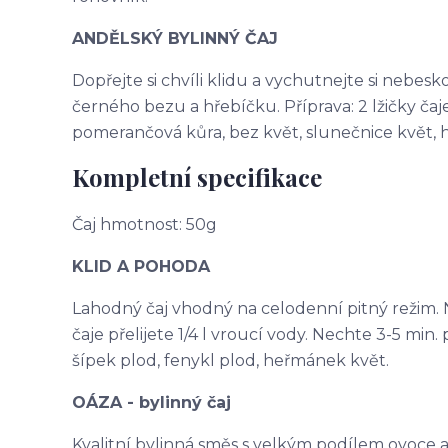
ANDĚLSKÝ BYLINNÝ ČAJ
Dopřejte si chvíli klidu a vychutnejte si nebes
černého bezu a hřebíčku. Příprava: 2 lžičky čaje 
pomerančová kůra, bez květ, slunečnice květ, 
Kompletní specifikace
Čaj hmotnost: 50g
KLID A POHODA
Lahodný čaj vhodný na celodenní pitný režim. N
čaje přelijete 1/4 l vroucí vody. Nechte 3-5 min. p
šípek plod, fenykl plod, heřmánek květ.
OÁZA - bylinný čaj
Kvalitní bylinná směs s velkým podílem ovoce a na