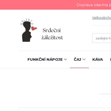
Doprava zdarma př
Velkoobch
FUNKČNÍ NÁPOJE
ČAJ
KÁVA