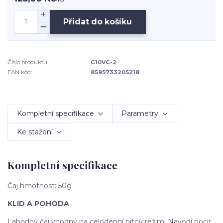
Přidat do košíku
Číslo produktu:
C10VC-2
EAN kód:
8595733205218
Kompletní specifikace
Parametry
Ke stažení
Kompletní specifikace
Čaj hmotnost: 50g
KLID A POHODA
Lahodný čaj vhodný na celodenní pitný režim. Navodí pocit