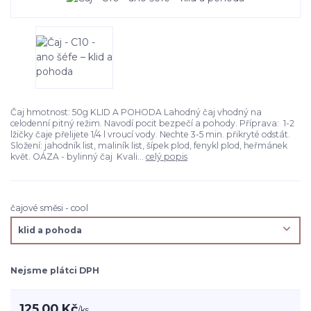
Čaj hmotnost: 50g KLID A POHODA Lahodný čaj vhodný na
celodenní pitný režim. Navodí pocit bezpečí a pohody. Příprava: 1-2
lžičky čaje přelijete 1/4 l vroucí vody. Nechte 3-5 min. přikryté odstát.
Složení: jahodník list, maliník list, šípek plod, fenykl plod, heřmánek
květ. OÁZA - bylinný čaj Kvali...
celý popis
čajové směsi - cool
Nejsme plátci DPH
125,00 Kč
/
ks