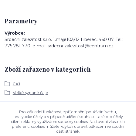
Parametry
Výrobce
Srdeční záležitost s.r.o. 1.máje103/12 Liberec, 460 07. Tel.:
775 281 770, e-mail: srdecni-zalezitost@centrum.cz
Zboží zařazeno v kategoriích
ČAJ
Velké sypané čaje
Ke stažení
Pro základní funkčnost, zpříjemnění používání webu,
analytické účely a v případě udělení souhlasu také pro účely
cílení reklamy využíváme soubory cookies. Nastavení vlastních
Bezpečností upozornění
preferencí cookies můžete kdykoli upravit odkazem ve spodní
části stránek.