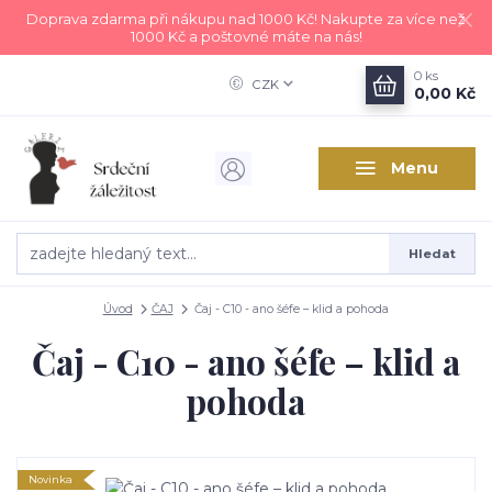
Doprava zdarma při nákupu nad 1000 Kč! Nakupte za více než
1000 Kč a poštovné máte na nás!
0
ks
CZK
0,00 Kč
Menu
Hledat
Úvod
ČAJ
Čaj - C10 - ano šéfe – klid a pohoda
Čaj - C10 - ano šéfe – klid a
pohoda
Novinka