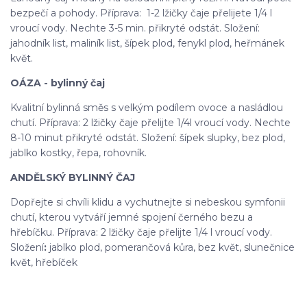
bezpečí a pohody. Příprava: 1-2 lžičky čaje přelijete 1/4 l
vroucí vody. Nechte 3-5 min. přikryté odstát. Složení:
jahodník list, maliník list, šípek plod, fenykl plod, heřmánek
květ.
OÁZA - bylinný čaj
Kvalitní bylinná směs s velkým podílem ovoce a nasládlou
chutí. Příprava: 2 lžičky čaje přelijte 1/4l vroucí vody. Nechte
8-10 minut přikryté odstát. Složení: šípek slupky, bez plod,
jablko kostky, řepa, rohovník.
ANDĚLSKÝ BYLINNÝ ČAJ
Dopřejte si chvíli klidu a vychutnejte si nebeskou symfonii
chutí, kterou vytváří jemné spojení černého bezu a
hřebíčku. Příprava: 2 lžičky čaje přelijte 1/4 l vroucí vody.
Složení
:
jablko plod, pomerančová kůra, bez květ, slunečnice
květ, hřebíček