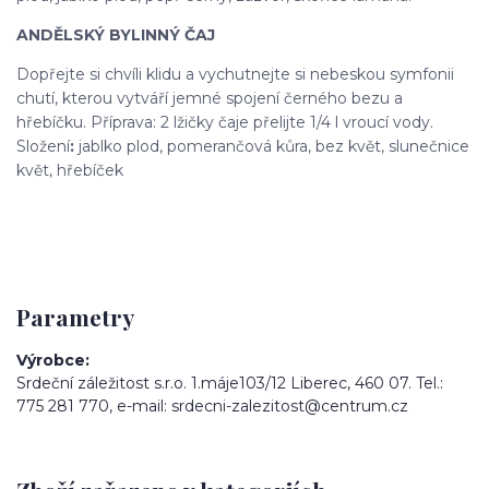
ANDĚLSKÝ BYLINNÝ ČAJ
Dopřejte si chvíli klidu a vychutnejte si nebeskou symfonii
chutí, kterou vytváří jemné spojení černého bezu a
hřebíčku. Příprava: 2 lžičky čaje přelijte 1/4 l vroucí vody.
Složení
:
jablko plod, pomerančová kůra, bez květ, slunečnice
květ, hřebíček
Parametry
Výrobce
Srdeční záležitost s.r.o. 1.máje103/12 Liberec, 460 07. Tel.:
775 281 770, e-mail: srdecni-zalezitost@centrum.cz