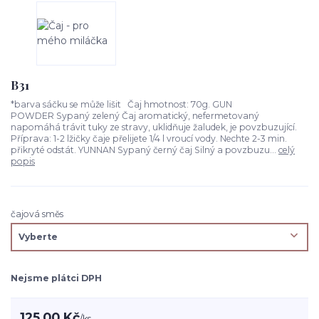
B31
*barva sáčku se může lišit Čaj hmotnost: 70g. GUN
POWDER Sypaný zelený Čaj aromatický, nefermetovaný
napomáhá trávit tuky ze stravy, uklidňuje žaludek, je povzbuzující.
Příprava: 1-2 lžičky čaje přelijete 1/4 l vroucí vody. Nechte 2-3 min.
přikryté odstát. YUNNAN Sypaný černý čaj Silný a povzbuzu...
celý
popis
čajová směs
Nejsme plátci DPH
125,00 Kč
/
ks