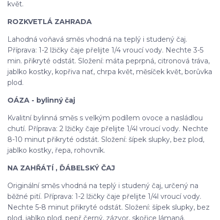
květ.
ROZKVETLÁ ZAHRADA
Lahodná voňavá směs vhodná na teplý i studený čaj.
Příprava: 1-2 lžičky čaje přelijte 1/4 vroucí vody. Nechte 3-5
min. přikryté odstát. Složení: máta peprpná, citronová tráva,
jablko kostky, kopřiva nať, chrpa květ, měsíček květ, borůvka
plod.
OÁZA - bylinný čaj
Kvalitní bylinná směs s velkým podílem ovoce a nasládlou
chutí. Příprava: 2 lžičky čaje přelijte 1/4l vroucí vody. Nechte
8-10 minut přikryté odstát. Složení: šípek slupky, bez plod,
jablko kostky, řepa, rohovník.
NA ZAHŘÁTÍ , ĎÁBELSKÝ ČAJ
Originální směs vhodná na teplý i studený čaj, určený na
běžné pití. Příprava: 1-2 lžičky čaje přelijte 1/4l vroucí vody.
Nechte 5-8 minut přikryté odstát. Složení: šípek slupky, bez
plod, jablko plod, pepř černý, zázvor, skořice lámaná.