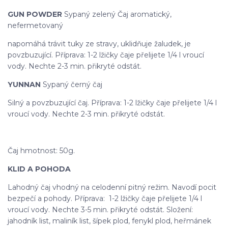
GUN POWDER
Sypaný zelený Čaj aromatický,
nefermetovaný
napomáhá trávit tuky ze stravy, uklidňuje žaludek, je
povzbuzující. Příprava: 1-2 lžičky čaje přelijete 1/4 l vroucí
vody. Nechte 2-3 min. přikryté odstát.
YUNNAN
Sypaný černý čaj
Silný a povzbuzující čaj. Příprava: 1-2 lžičky čaje přelijete 1/4 l
vroucí vody. Nechte 2-3 min. přikryté odstát.
Čaj hmotnost: 50g.
KLID A POHODA
Lahodný čaj vhodný na celodenní pitný režim. Navodí pocit
bezpečí a pohody. Příprava: 1-2 lžičky čaje přelijete 1/4 l
vroucí vody. Nechte 3-5 min. přikryté odstát. Složení:
jahodník list, maliník list, šípek plod, fenykl plod, heřmánek