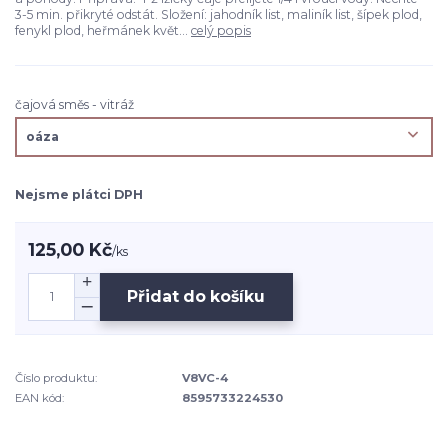
3-5 min. přikryté odstát. Složení: jahodník list, maliník list, šípek plod,
fenykl plod, heřmánek květ...
celý popis
čajová směs - vitráž
Nejsme plátci DPH
125,00 Kč
/
ks
Přidat do košíku
Číslo produktu:
V8VC-4
EAN kód:
8595733224530