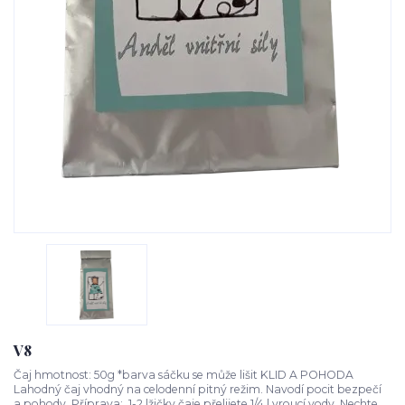
V8
Čaj hmotnost: 50g *barva sáčku se může lišit KLID A POHODA
Lahodný čaj vhodný na celodenní pitný režim. Navodí pocit bezpečí
a pohody. Příprava: 1-2 lžičky čaje přelijete 1/4 l vroucí vody. Nechte