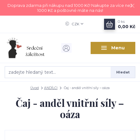
Doprava zdarma při nákupu nad 1000 Kč! Nakupte za více než
1000 Kč a poštovné máte na nás!
0
ks
CZK
0,00 Kč
Menu
Hledat
Úvod
ANDÍLCI
Čaj - anděl vnitřní síly – oáza
Čaj - anděl vnitřní síly –
oáza