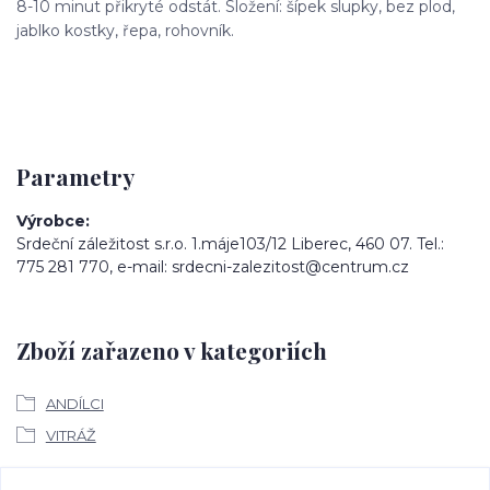
8-10 minut přikryté odstát. Složení: šípek slupky, bez plod,
jablko kostky, řepa, rohovník.
Parametry
Výrobce
Srdeční záležitost s.r.o. 1.máje103/12 Liberec, 460 07. Tel.:
775 281 770, e-mail: srdecni-zalezitost@centrum.cz
Zboží zařazeno v kategoriích
ANDÍLCI
VITRÁŽ