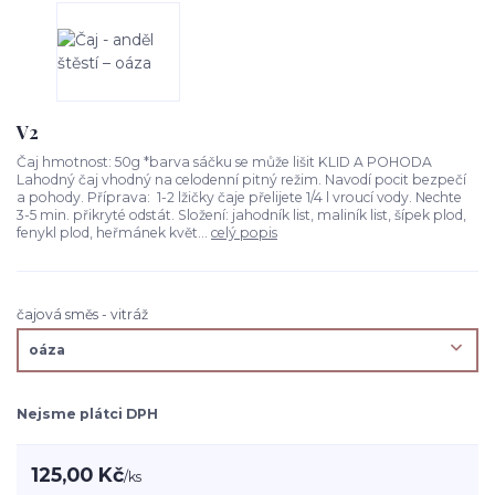
V2
Čaj hmotnost: 50g *barva sáčku se může lišit KLID A POHODA
Lahodný čaj vhodný na celodenní pitný režim. Navodí pocit bezpečí
a pohody. Příprava: 1-2 lžičky čaje přelijete 1/4 l vroucí vody. Nechte
3-5 min. přikryté odstát. Složení: jahodník list, maliník list, šípek plod,
fenykl plod, heřmánek květ...
celý popis
čajová směs - vitráž
Nejsme plátci DPH
125,00 Kč
/
ks