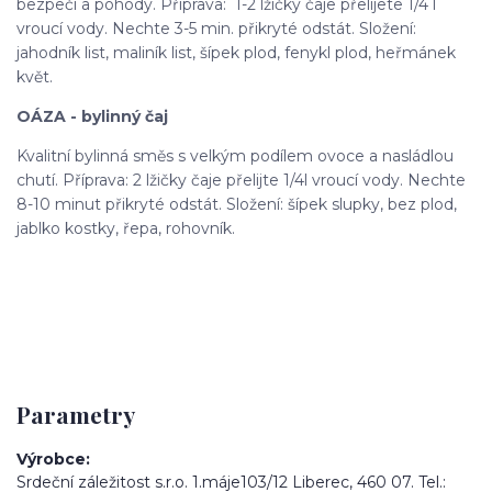
bezpečí a pohody. Příprava: 1-2 lžičky čaje přelijete 1/4 l
vroucí vody. Nechte 3-5 min. přikryté odstát. Složení:
jahodník list, maliník list, šípek plod, fenykl plod, heřmánek
květ.
OÁZA - bylinný čaj
Kvalitní bylinná směs s velkým podílem ovoce a nasládlou
chutí. Příprava: 2 lžičky čaje přelijte 1/4l vroucí vody. Nechte
8-10 minut přikryté odstát. Složení: šípek slupky, bez plod,
jablko kostky, řepa, rohovník.
Parametry
Výrobce
Srdeční záležitost s.r.o. 1.máje103/12 Liberec, 460 07. Tel.: