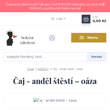
Doprava zdarma při nákupu nad 1000 Kč! Nakupte za více než
1000 Kč a poštovné máte na nás!
0
ks
CZK
0,00 Kč
Menu
Hledat
Úvod
ANDÍLCI
Čaj - anděl štěstí – oáza
Čaj - anděl štěstí – oáza