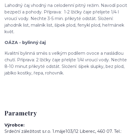
Lahodný čaj vhodný na celodenní pitný režim. Navodí pocit
bezpečí a pohody. Příprava: 1-2 lžičky čaje přelijete 1/4 l
vroucí vody. Nechte 3-5 min. přikryté odstát. Složení:
jahodník list, maliník list, šípek plod, fenykl plod, heřmánek
květ.
OÁZA - bylinný čaj
Kvalitní bylinná směs s velkým podílem ovoce a nasládlou
chutí. Příprava: 2 lžičky čaje přelijte 1/4l vroucí vody. Nechte
8-10 minut přikryté odstát. Složení: šípek slupky, bez plod,
jablko kostky, řepa, rohovník.
Parametry
Výrobce
Srdeční záležitost s.r.o. 1.máje103/12 Liberec, 460 07. Tel.: