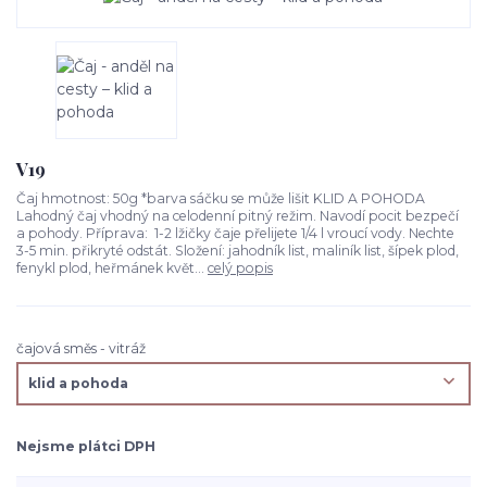
V19
Čaj hmotnost: 50g *barva sáčku se může lišit KLID A POHODA
Lahodný čaj vhodný na celodenní pitný režim. Navodí pocit bezpečí
a pohody. Příprava: 1-2 lžičky čaje přelijete 1/4 l vroucí vody. Nechte
3-5 min. přikryté odstát. Složení: jahodník list, maliník list, šípek plod,
fenykl plod, heřmánek květ...
celý popis
čajová směs - vitráž
Nejsme plátci DPH