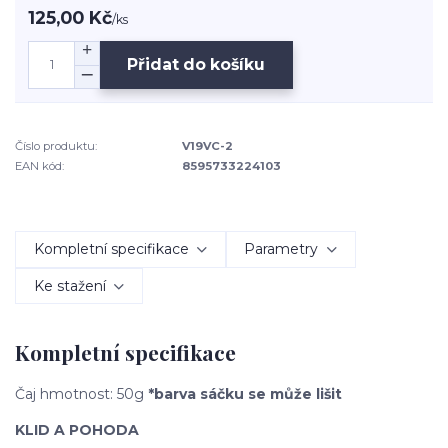
125,00 Kč
/
ks
Přidat do košíku
Číslo produktu:
V19VC-2
EAN kód:
8595733224103
Kompletní specifikace
Parametry
Ke stažení
Kompletní specifikace
Čaj hmotnost: 50g
*barva sáčku se může lišit
KLID A POHODA