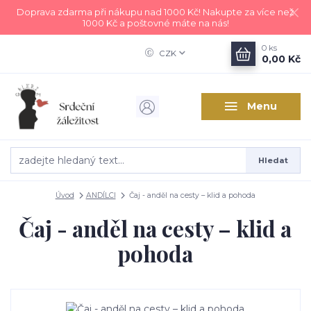
Doprava zdarma při nákupu nad 1000 Kč! Nakupte za více než
1000 Kč a poštovné máte na nás!
0
ks
CZK
0,00 Kč
Menu
Hledat
Úvod
ANDÍLCI
Čaj - anděl na cesty – klid a pohoda
Čaj - anděl na cesty – klid a
pohoda