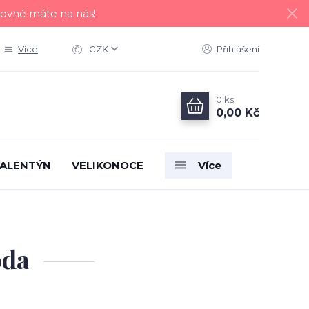
tovné máte na nás!
Více
CZK
Přihlášení
0
ks
0,00 Kč
ALENTÝN
VELIKONOCE
Více
oda