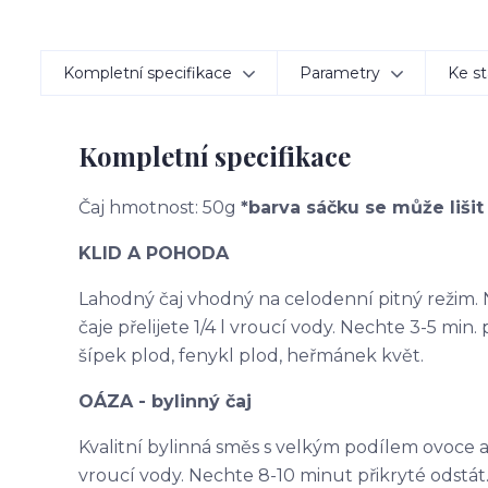
Kompletní specifikace
Parametry
Ke st
Kompletní specifikace
Čaj hmotnost: 50g
*barva sáčku se může lišit
KLID A POHODA
Lahodný čaj vhodný na celodenní pitný režim. N
čaje přelijete 1/4 l vroucí vody. Nechte 3-5 min. p
šípek plod, fenykl plod, heřmánek květ.
OÁZA - bylinný čaj
Kvalitní bylinná směs s velkým podílem ovoce a na
vroucí vody. Nechte 8-10 minut přikryté odstát. 