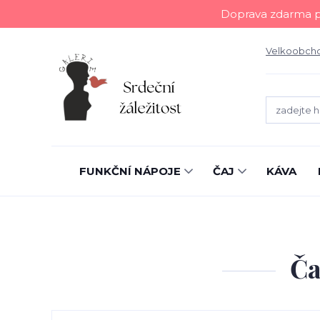
Doprava zdarma př
Velkoobch
FUNKČNÍ NÁPOJE
ČAJ
KÁVA
Ča