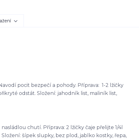
ažení
avodí pocit bezpečí a pohody. Příprava: 1-2 lžičky
řikryté odstát. Složení: jahodník list, maliník list,
sládlou chutí. Příprava: 2 lžičky čaje přelijte 1/4l
Složení: šípek slupky, bez plod, jablko kostky, řepa,