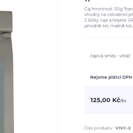
Čaj hmotnost: 50g *ba
vhodný na celodenní pit
2 lžičky čaje přelijete 1
jahodník list, maliník li
čajová směs - vitráž
Nejsme plátci DPH
125,00 Kč
/
ks
Číslo produktu:
V1VC-2