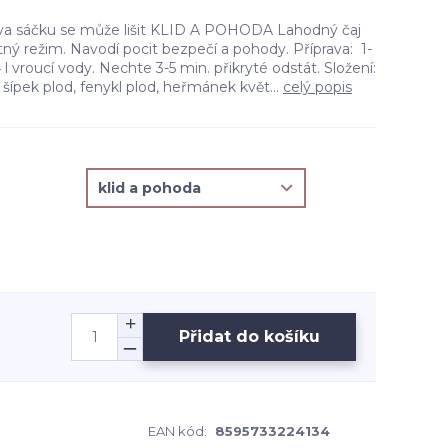
rva sáčku se může lišit KLID A POHODA Lahodný čaj
ný režim. Navodí pocit bezpečí a pohody. Příprava: 1-
/4 l vroucí vody. Nechte 3-5 min. přikryté odstát. Složení:
st, šípek plod, fenykl plod, heřmánek květ...
celý popis
Přidat do košíku
EAN kód:
8595733224134