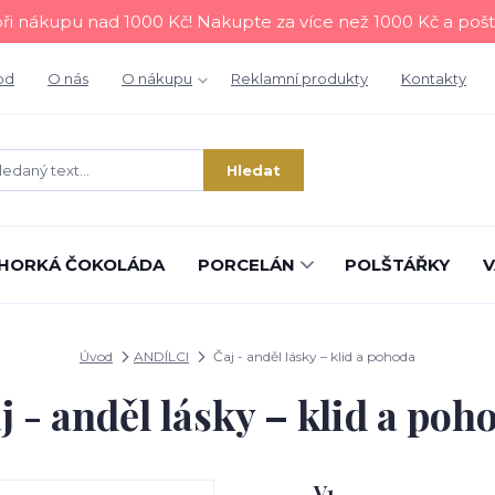
i nákupu nad 1000 Kč! Nakupte za více než 1000 Kč a poš
od
O nás
O nákupu
Reklamní produkty
Kontakty
Hledat
HORKÁ ČOKOLÁDA
PORCELÁN
POLŠTÁŘKY
V
Úvod
ANDÍLCI
Čaj - anděl lásky – klid a pohoda
j - anděl lásky – klid a poh
V1