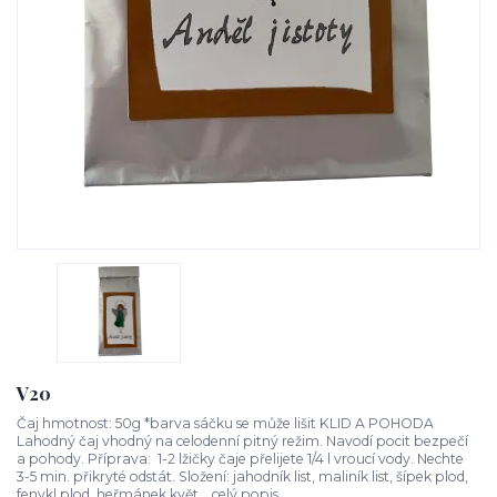
V20
Čaj hmotnost: 50g *barva sáčku se může lišit KLID A POHODA
Lahodný čaj vhodný na celodenní pitný režim. Navodí pocit bezpečí
a pohody. Příprava: 1-2 lžičky čaje přelijete 1/4 l vroucí vody. Nechte
3-5 min. přikryté odstát. Složení: jahodník list, maliník list, šípek plod,
fenykl plod, heřmánek květ...
celý popis