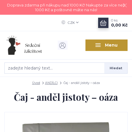
Doprava zdarma při nákupu nad 1000 Kč! Nakupte za více než
1000 Kč a poštovné máte na nás!
0
ks
CZK
0,00 Kč
Menu
Hledat
Úvod
ANDÍLCI
Čaj - anděl jistoty – oáza
Čaj - anděl jistoty – oáza