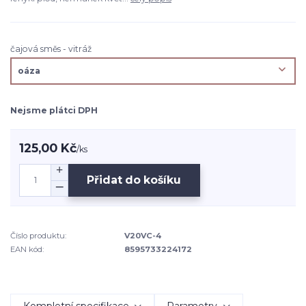
čajová směs - vitráž
Nejsme plátci DPH
125,00 Kč
/
ks
Přidat do košíku
Číslo produktu:
V20VC-4
EAN kód:
8595733224172