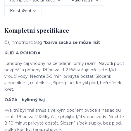
Kompletní specifikace
Parametry
Ke stažení
Kompletní specifikace
Čaj hmotnost: 50g
*barva sáčku se může lišit
KLID A POHODA
Lahodný čaj vhodný na celodenní pitný režim. Navodí pocit
bezpečí a pohody. Příprava: 1-2 lžičky čaje přelijete 1/4 l
vroucí vody. Nechte 3-5 min. přikryté odstát. Složení:
jahodník list, maliník list, šípek plod, fenykl plod, heřmánek
květ.
OÁZA - bylinný čaj
Kvalitní bylinná směs s velkým podílem ovoce a nasládlou
chutí. Příprava: 2 lžičky čaje přelijte 1/4l vroucí vody. Nechte
8-10 minut přikryté odstát. Složení: šípek slupky, bez plod,
jablko kostky, řepa, rohovník.