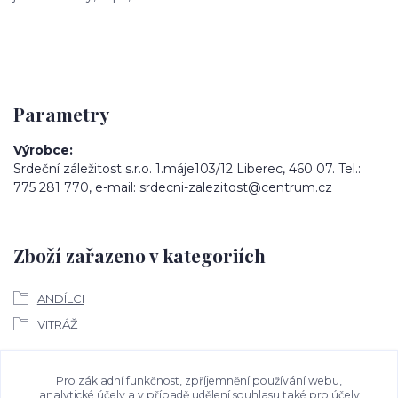
Parametry
Výrobce
Srdeční záležitost s.r.o. 1.máje103/12 Liberec, 460 07. Tel.:
775 281 770, e-mail: srdecni-zalezitost@centrum.cz
Zboží zařazeno v kategoriích
ANDÍLCI
VITRÁŽ
Ke stažení
Pro základní funkčnost, zpříjemnění používání webu,
analytické účely a v případě udělení souhlasu také pro účely