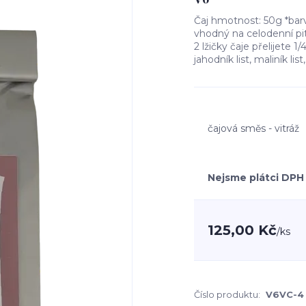
Čaj hmotnost: 50g *ba
vhodný na celodenní pit
2 lžičky čaje přelijete 1
jahodník list, maliník li
čajová směs - vitráž
Nejsme plátci DPH
125,00 Kč
/
ks
Číslo produktu:
V6VC-4