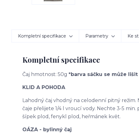
Kompletní specifikace
Parametry
Ke st
Kompletní specifikace
Čaj hmotnost: 50g
*barva sáčku se může lišit
KLID A POHODA
Lahodný čaj vhodný na celodenní pitný režim. N
čaje přelijete 1/4 l vroucí vody. Nechte 3-5 min. p
šípek plod, fenykl plod, heřmánek květ.
OÁZA - bylinný čaj