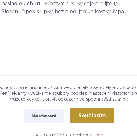
sládlou chutí. Příprava: 2 lžičky čaje přelijte 1/4l
Složení: šípek slupky, bez plod, jablko kostky, řepa,
kčnost, zpříjemnění používání webu, analytické účely a v případě
cílení reklamy využíváme soubory cookies. Nastavení vlastních pr
můžete kdykoli upravit odkazem ve spodní části stránek.
Souhlasím
Nastavení
Vytvořeno na
Eshop-rychle.cz
Souhlas můžete odmítnout
zde
.