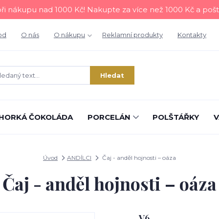
i nákupu nad 1000 Kč! Nakupte za více než 1000 Kč a poš
od
O nás
O nákupu
Reklamní produkty
Kontakty
Hledat
HORKÁ ČOKOLÁDA
PORCELÁN
POLŠTÁŘKY
V
Úvod
ANDÍLCI
Čaj - anděl hojnosti – oáza
Čaj - anděl hojnosti – oáza
V6