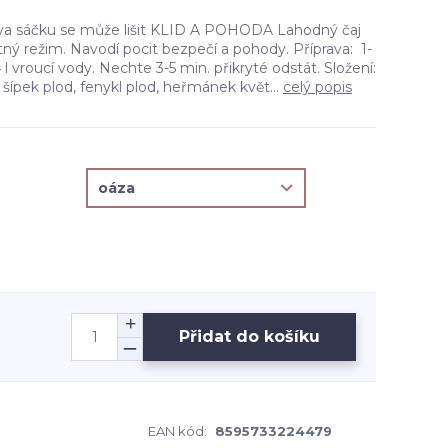
rva sáčku se může lišit KLID A POHODA Lahodný čaj
ný režim. Navodí pocit bezpečí a pohody. Příprava: 1-
/4 l vroucí vody. Nechte 3-5 min. přikryté odstát. Složení:
st, šípek plod, fenykl plod, heřmánek květ...
celý popis
Přidat do košíku
EAN kód:
8595733224479