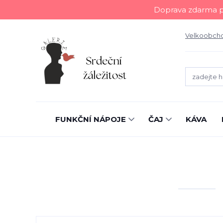
Doprava zdarma př
Velkoobch
FUNKČNÍ NÁPOJE
ČAJ
KÁVA