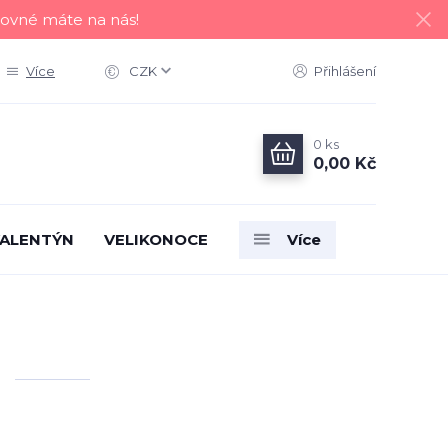
tovné máte na nás!
Více
CZK
Přihlášení
0
ks
0,00 Kč
ALENTÝN
VELIKONOCE
Více